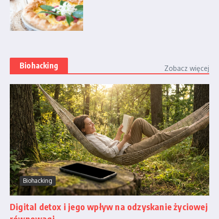
Biohacking
Zobacz więcej
Biohacking
Digital detox i jego wpływ na odzyskanie życiowej
równowagi