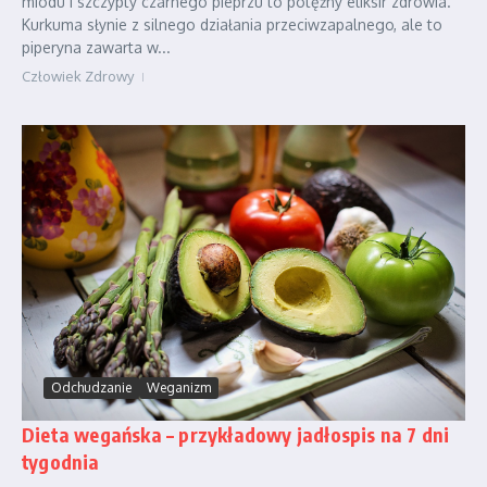
miodu i szczypty czarnego pieprzu to potężny eliksir zdrowia.
Kurkuma słynie z silnego działania przeciwzapalnego, ale to
piperyna zawarta w...
Człowiek Zdrowy
Odchudzanie
Weganizm
Dieta wegańska – przykładowy jadłospis na 7 dni
tygodnia