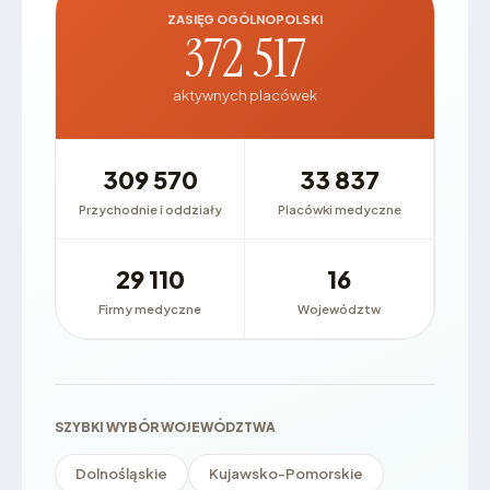
ZASIĘG OGÓLNOPOLSKI
372 517
aktywnych placówek
309 570
33 837
Przychodnie i oddziały
Placówki medyczne
29 110
16
Firmy medyczne
Województw
SZYBKI WYBÓR WOJEWÓDZTWA
Dolnośląskie
Kujawsko-Pomorskie