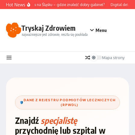
Przejdź do treści
Hot News
Akupunktura na Śląsku – gdzie znaleźć dobry gabinet?
Digital detox i je
Tryskaj Zdrowiem
Menu
najważniejsze jest zdrowie, reszta się poukłada
Mapa strony
DANE Z REJESTRU PODMIOTÓW LECZNICZYCH
(RPWDL)
Znajdź
specjalistę
przychodnię lub szpital w