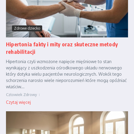
Zdrowe dziecko
Hipertonia fakty i mity oraz skuteczne metody
rehabilitacji
Hipertonia czyli wzmożone napięcie mięśniowe to stan
wynikający z uszkodzenia ośrodkowego układu nerwowego
który dotyka wielu pacjentów neurologicznych. Wokół tego
schorzenia narosło wiele nieporozumień które mogą opóźniać
właściw...
Człowiek Zdrowy
Czytaj więcej