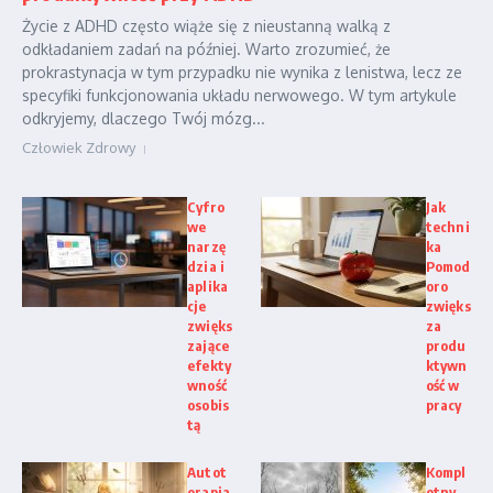
Życie z ADHD często wiąże się z nieustanną walką z
odkładaniem zadań na później. Warto zrozumieć, że
prokrastynacja w tym przypadku nie wynika z lenistwa, lecz ze
specyfiki funkcjonowania układu nerwowego. W tym artykule
odkryjemy, dlaczego Twój mózg...
Człowiek Zdrowy
Cyfro
Jak
we
techni
narzę
ka
dzia i
Pomod
aplika
oro
cje
zwięks
zwięks
za
zające
produ
efekty
ktywn
wność
ość w
osobis
pracy
tą
Autot
Kompl
erapia
etny