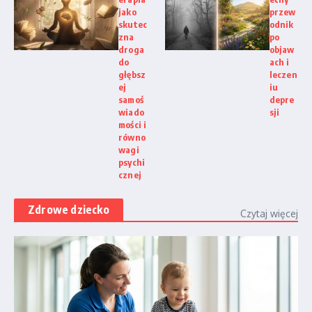
jako
przew
skutec
odnik
zna
po
droga
objaw
do
ach i
głębsz
leczen
ej
iu
samoś
depre
wiado
sji
mości i
równo
wagi
psychi
cznej
Zdrowe dziecko
Czytaj więcej