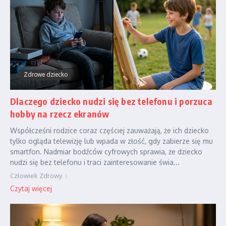
Zdrowe dziecko
Dlaczego dziecko nudzi się bez telefonu i porzuca
hobby na rzecz ekranów
Współcześni rodzice coraz częściej zauważają, że ich dziecko
tylko ogląda telewizję lub wpada w złość, gdy zabierze się mu
smartfon. Nadmiar bodźców cyfrowych sprawia, że dziecko
nudzi się bez telefonu i traci zainteresowanie świa...
Człowiek Zdrowy
Czytaj więcej