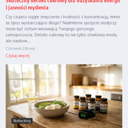
Skuteczny detoks cukrowy dla odzyskania energii
i jasności myślenia
Czy czujesz ciągłe zmęczenie i trudności z koncentracją, mimo
że śpisz wystarczająco długo? Nadmierne spożycie słodyczy
może być cichym winowajcą Twojego gorszego
samopoczucia. Detoks cukrowy to nie tylko chwilowa moda,
ale naukow...
Człowiek Zdrowy
Czytaj więcej
Biohacking