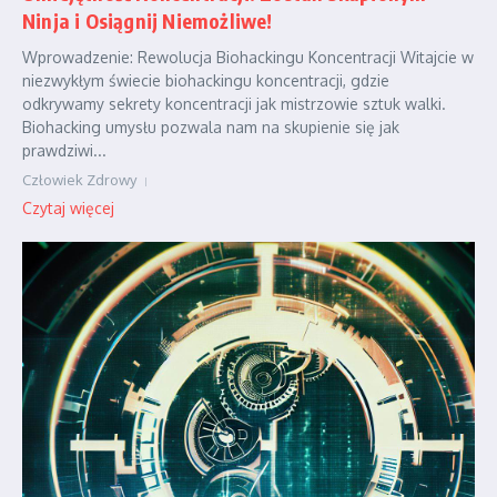
Ninja i Osiągnij Niemożliwe!
Wprowadzenie: Rewolucja Biohackingu Koncentracji Witajcie w
niezwykłym świecie biohackingu koncentracji, gdzie
odkrywamy sekrety koncentracji jak mistrzowie sztuk walki.
Biohacking umysłu pozwala nam na skupienie się jak
prawdziwi...
Człowiek Zdrowy
Czytaj więcej