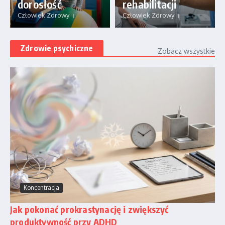
dorosłość
rehabilitacji
Człowiek Zdrowy
Człowiek Zdrowy
Zdrowie psychiczne
Zobacz wszystkie
Koncentracja
Jak pokonać prokrastynację i zwiększyć
produktywność przy ADHD