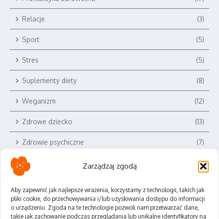
Relacje
(3)
Sport
(5)
Stres
(5)
Suplementy diety
(8)
Weganizm
(12)
Zdrowe dziecko
(13)
Zdrowie psychiczne
(7)
Zarządzaj zgodą
Aby zapewnić jak najlepsze wrażenia, korzystamy z technologii, takich jak
pliki cookie, do przechowywania i/lub uzyskiwania dostępu do informacji
o urządzeniu. Zgoda na te technologie pozwoli nam przetwarzać dane,
Polityka Prywatności
takie jak zachowanie podczas przeglądania lub unikalne identyfikatory na