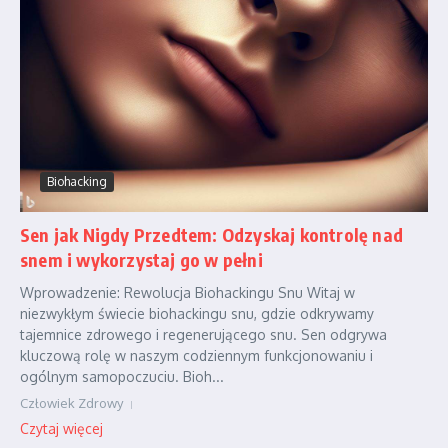
Biohacking
Sen jak Nigdy Przedtem: Odzyskaj kontrolę nad
snem i wykorzystaj go w pełni
Wprowadzenie: Rewolucja Biohackingu Snu Witaj w
niezwykłym świecie biohackingu snu, gdzie odkrywamy
tajemnice zdrowego i regenerującego snu. Sen odgrywa
kluczową rolę w naszym codziennym funkcjonowaniu i
ogólnym samopoczuciu. Bioh...
Człowiek Zdrowy
Czytaj więcej