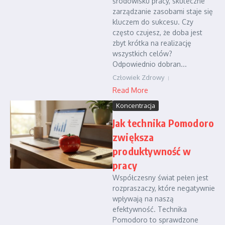
środowisku pracy, skuteczne
zarządzanie zasobami staje się
kluczem do sukcesu. Czy
często czujesz, że doba jest
zbyt krótka na realizację
wszystkich celów?
Odpowiednio dobran...
Człowiek Zdrowy
Read More
Koncentracja
Jak technika Pomodoro
zwiększa
produktywność w
pracy
Współczesny świat pełen jest
rozpraszaczy, które negatywnie
wpływają na naszą
efektywność. Technika
Pomodoro to sprawdzone