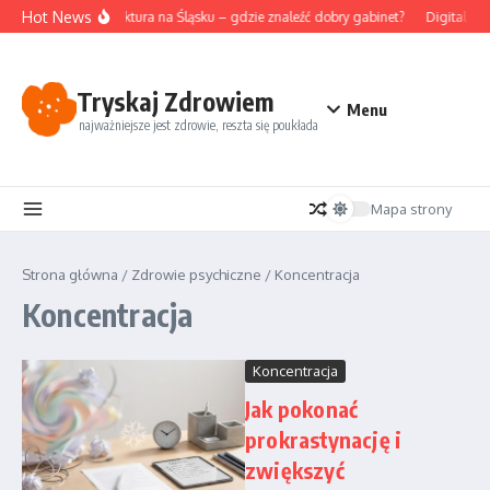
Przejdź do treści
Hot News
Akupunktura na Śląsku – gdzie znaleźć dobry gabinet?
Digital de
Tryskaj Zdrowiem
Menu
najważniejsze jest zdrowie, reszta się poukłada
Mapa strony
Strona główna
/
Zdrowie psychiczne
/
Koncentracja
Koncentracja
Koncentracja
Jak pokonać
prokrastynację i
zwiększyć