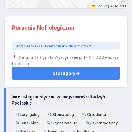
Leaflet
|
© CARTO
Poradnia Nefrologiczna
NZOZ PRAKTYKA LEKARZA RODZINNEGO DORM...
Stefana Kardynała Wyszyńskiego 17, 21-300 Radzyń
Podlaski
Szczegóły ➔
Inne usługi medyczne w miejscowości Radzyń
Podlaski:
Laryngolog
Stomatolog
Ortodonta
Ginekolog
Fizjoterapeuta
Lekarz rodzinny
Pediatra
Neurolog
Kardiolog