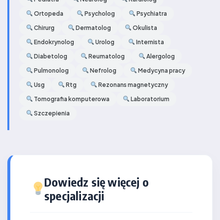
Ortopeda
Psycholog
Psychiatra
Chirurg
Dermatolog
Okulista
Endokrynolog
Urolog
Internista
Diabetolog
Reumatolog
Alergolog
Pulmonolog
Nefrolog
Medycyna pracy
Usg
Rtg
Rezonans magnetyczny
Tomografia komputerowa
Laboratorium
Szczepienia
Dowiedz się więcej o
specjalizacji