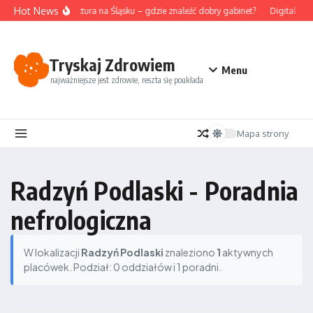
Przejdź do treści
Hot News
Akupunktura na Śląsku – gdzie znaleźć dobry gabinet?
Digital det
Tryskaj Zdrowiem
Menu
najważniejsze jest zdrowie, reszta się poukłada
Mapa strony
Radzyń Podlaski - Poradnia
nefrologiczna
W lokalizacji
Radzyń Podlaski
znaleziono
1
aktywnych
placówek. Podział: 0 oddziałów i 1 poradni.