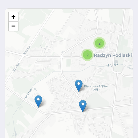
+
−
2
2