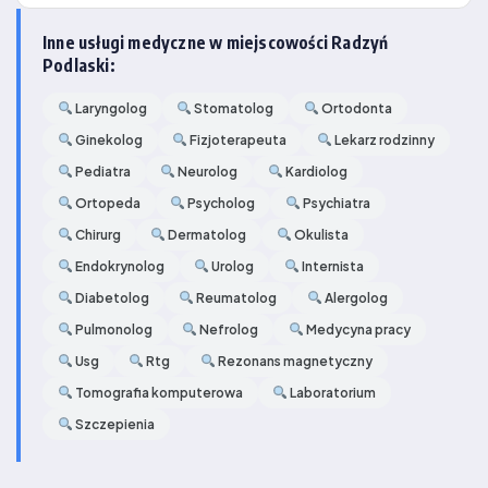
Inne usługi medyczne w miejscowości Radzyń
Podlaski:
Laryngolog
Stomatolog
Ortodonta
Ginekolog
Fizjoterapeuta
Lekarz rodzinny
Pediatra
Neurolog
Kardiolog
Ortopeda
Psycholog
Psychiatra
Chirurg
Dermatolog
Okulista
Endokrynolog
Urolog
Internista
Diabetolog
Reumatolog
Alergolog
Pulmonolog
Nefrolog
Medycyna pracy
Usg
Rtg
Rezonans magnetyczny
Tomografia komputerowa
Laboratorium
Szczepienia