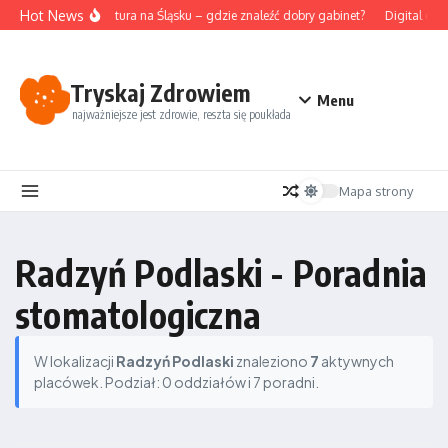
Przejdź do treści
Hot News
Akupunktura na Śląsku – gdzie znaleźć dobry gabinet?
Digital det
Tryskaj Zdrowiem
Menu
najważniejsze jest zdrowie, reszta się poukłada
Mapa strony
Radzyń Podlaski - Poradnia
stomatologiczna
W lokalizacji
Radzyń Podlaski
znaleziono
7
aktywnych
placówek. Podział: 0 oddziałów i 7 poradni.