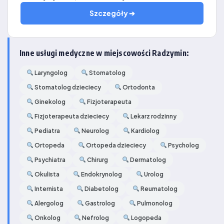
Szczegóły ➔
Inne usługi medyczne w miejscowości Radzymin:
Laryngolog
Stomatolog
Stomatolog dzieciecy
Ortodonta
Ginekolog
Fizjoterapeuta
Fizjoterapeuta dzieciecy
Lekarz rodzinny
Pediatra
Neurolog
Kardiolog
Ortopeda
Ortopeda dzieciecy
Psycholog
Psychiatra
Chirurg
Dermatolog
Okulista
Endokrynolog
Urolog
Internista
Diabetolog
Reumatolog
Alergolog
Gastrolog
Pulmonolog
Onkolog
Nefrolog
Logopeda