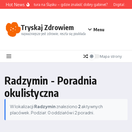
Przejdź do treści
Hot News
Akupunktura na Śląsku – gdzie znaleźć dobry gabinet?
Digital det
Tryskaj Zdrowiem
Menu
najważniejsze jest zdrowie, reszta się poukłada
Mapa strony
Radzymin - Poradnia
okulistyczna
W lokalizacji
Radzymin
znaleziono
2
aktywnych
placówek. Podział: 0 oddziałów i 2 poradni.