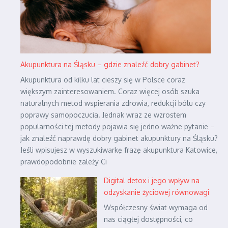
Akupunktura na Śląsku – gdzie znaleźć dobry gabinet?
Akupunktura od kilku lat cieszy się w Polsce coraz
większym zainteresowaniem. Coraz więcej osób szuka
naturalnych metod wspierania zdrowia, redukcji bólu czy
poprawy samopoczucia. Jednak wraz ze wzrostem
popularności tej metody pojawia się jedno ważne pytanie –
jak znaleźć naprawdę dobry gabinet akupunktury na Śląsku?
Jeśli wpisujesz w wyszukiwarkę frazę akupunktura Katowice,
prawdopodobnie zależy Ci
Digital detox i jego wpływ na
odzyskanie życiowej równowagi
Współczesny świat wymaga od
nas ciągłej dostępności, co