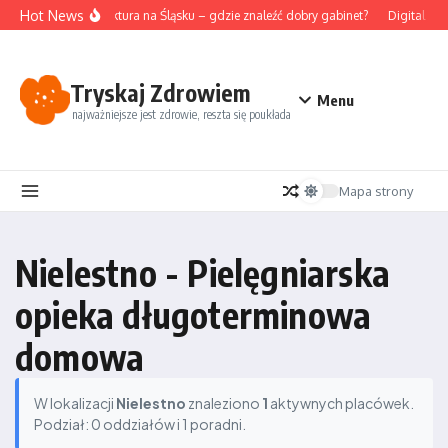
Przejdź do treści
Hot News
Akupunktura na Śląsku – gdzie znaleźć dobry gabinet?
Digital det
Tryskaj Zdrowiem
Menu
najważniejsze jest zdrowie, reszta się poukłada
Mapa strony
Nielestno - Pielęgniarska
opieka długoterminowa
domowa
W lokalizacji
Nielestno
znaleziono
1
aktywnych placówek.
Podział: 0 oddziałów i 1 poradni.