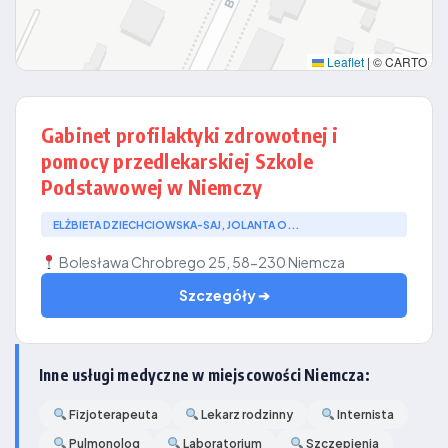
Leaflet
|
© CARTO
Gabinet profilaktyki zdrowotnej i
pomocy przedlekarskiej Szkole
Podstawowej w Niemczy
ELŻBIETA DZIECHCIOWSKA-SAJ, JOLANTA O...
Bolesława Chrobrego 25, 58-230 Niemcza
Szczegóły ➔
Inne usługi medyczne w miejscowości Niemcza:
Fizjoterapeuta
Lekarz rodzinny
Internista
Pulmonolog
Laboratorium
Szczepienia