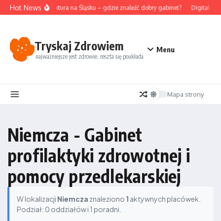
Przejdź do treści
Hot News
Akupunktura na Śląsku – gdzie znaleźć dobry gabinet?
Digital det
Tryskaj Zdrowiem
Menu
najważniejsze jest zdrowie, reszta się poukłada
Mapa strony
Niemcza - Gabinet
profilaktyki zdrowotnej i
pomocy przedlekarskiej
W lokalizacji
Niemcza
znaleziono
1
aktywnych placówek.
Podział: 0 oddziałów i 1 poradni.