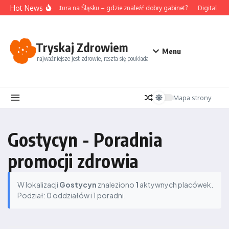
Przejdź do treści
Hot News
Akupunktura na Śląsku – gdzie znaleźć dobry gabinet?
Digital det
Tryskaj Zdrowiem
Menu
najważniejsze jest zdrowie, reszta się poukłada
Mapa strony
Gostycyn - Poradnia
promocji zdrowia
W lokalizacji
Gostycyn
znaleziono
1
aktywnych placówek.
Podział: 0 oddziałów i 1 poradni.