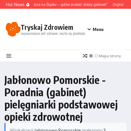
Przejdź do treści
Hot News
Akupunktura na Śląsku – gdzie znaleźć dobry gabinet?
Digital det
Tryskaj Zdrowiem
Menu
najważniejsze jest zdrowie, reszta się poukłada
Mapa strony
Jabłonowo Pomorskie -
Poradnia (gabinet)
pielęgniarki podstawowej
opieki zdrowotnej
W lokalizacji
Jabłonowo Pomorskie
znaleziono
3