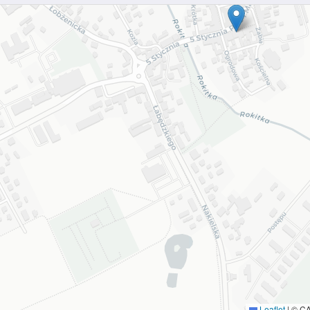
Leaflet
|
© C