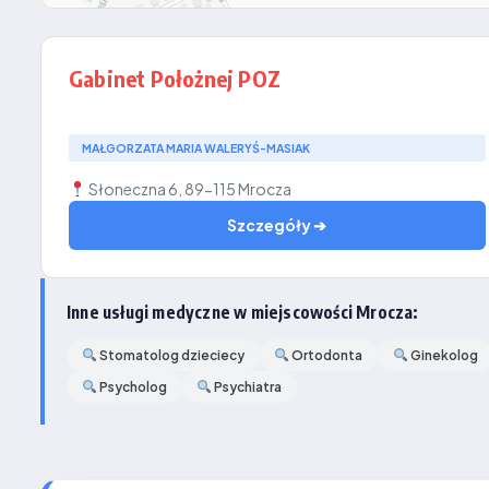
Gabinet Położnej POZ
MAŁGORZATA MARIA WALERYŚ-MASIAK
Słoneczna 6, 89-115 Mrocza
Szczegóły ➔
Inne usługi medyczne w miejscowości Mrocza:
Stomatolog dzieciecy
Ortodonta
Ginekolog
Psycholog
Psychiatra