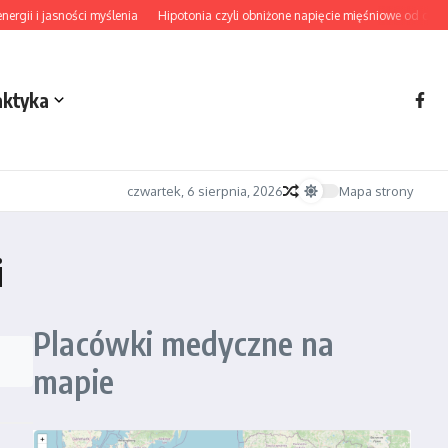
ii i jasności myślenia
Hipotonia czyli obniżone napięcie mięśniowe od diagno
aktyka
czwartek, 6 sierpnia, 2026
Mapa strony
i
Placówki medyczne na
mapie