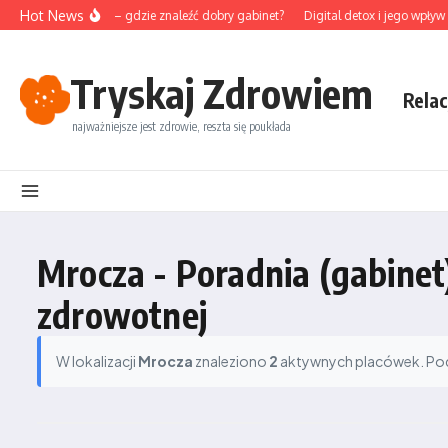
Przejdź do treści
Hot News
nktura na Śląsku – gdzie znaleźć dobry gabinet?
Digital detox i jego wpływ n
Tryskaj Zdrowiem
Relac
najważniejsze jest zdrowie, reszta się poukłada
Mrocza - Poradnia (gabinet
zdrowotnej
W lokalizacji
Mrocza
znaleziono
2
aktywnych placówek. Podz