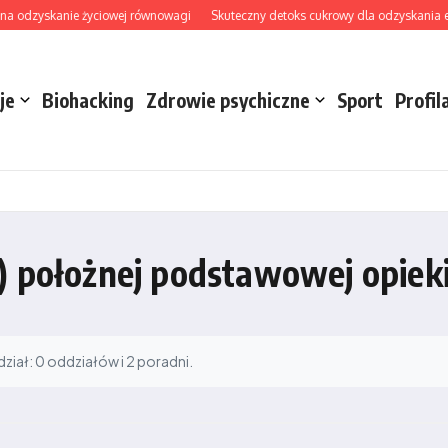
a odzyskanie życiowej równowagi
Skuteczny detoks cukrowy dla odzyskania energ
je
Biohacking
Zdrowie psychiczne
Sport
Profil
) położnej podstawowej opiek
iał: 0 oddziałów i 2 poradni.