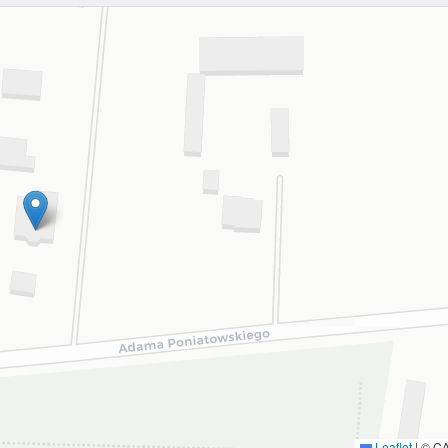
Leaflet
|
© C