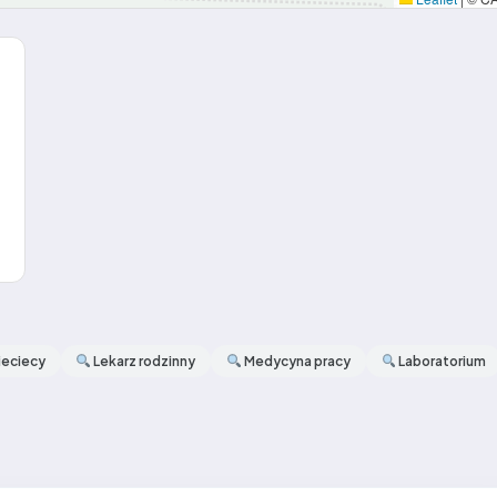
ieciecy
Lekarz rodzinny
Medycyna pracy
Laboratorium