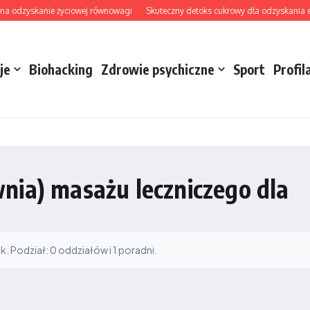
na odzyskanie życiowej równowagi
Skuteczny detoks cukrowy dla odzyskania ener
je
Biohacking
Zdrowie psychiczne
Sport
Profil
nia) masażu leczniczego dla
 Podział: 0 oddziałów i 1 poradni.