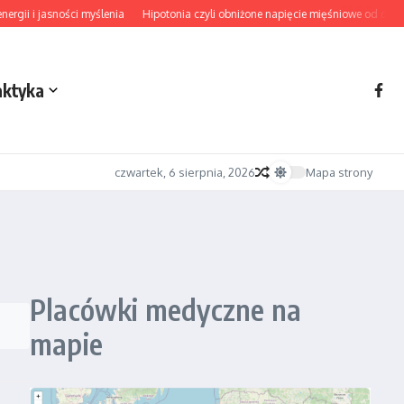
gii i jasności myślenia
Hipotonia czyli obniżone napięcie mięśniowe od diagno
aktyka
czwartek, 6 sierpnia, 2026
Mapa strony
Placówki medyczne na
mapie