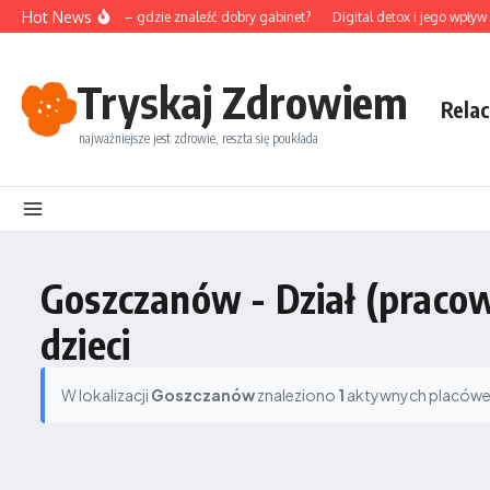
Przejdź do treści
Hot News
nktura na Śląsku – gdzie znaleźć dobry gabinet?
Digital detox i jego wpływ 
Tryskaj Zdrowiem
Relac
najważniejsze jest zdrowie, reszta się poukłada
Goszczanów - Dział (pracow
dzieci
W lokalizacji
Goszczanów
znaleziono
1
aktywnych placówek.