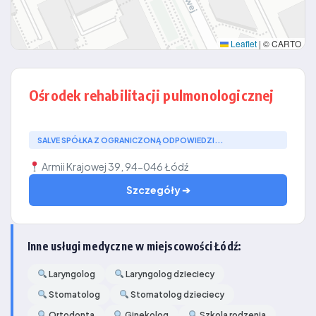
Leaflet
|
© CARTO
Ośrodek rehabilitacji pulmonologicznej
SALVE SPÓŁKA Z OGRANICZONĄ ODPOWIEDZI...
Armii Krajowej 39, 94-046 Łódź
Szczegóły ➔
Inne usługi medyczne w miejscowości Łódź:
Laryngolog
Laryngolog dzieciecy
Stomatolog
Stomatolog dzieciecy
Ortodonta
Ginekolog
Szkola rodzenia