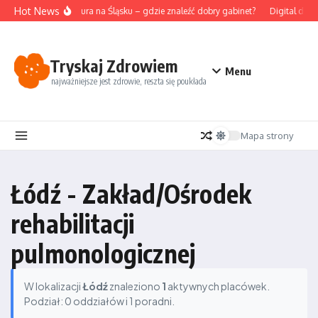
Przejdź do treści
Hot News
Akupunktura na Śląsku – gdzie znaleźć dobry gabinet?
Digital deto
Tryskaj Zdrowiem
Menu
najważniejsze jest zdrowie, reszta się poukłada
Mapa strony
Łódź - Zakład/Ośrodek
rehabilitacji
pulmonologicznej
W lokalizacji
Łódź
znaleziono
1
aktywnych placówek.
Podział: 0 oddziałów i 1 poradni.