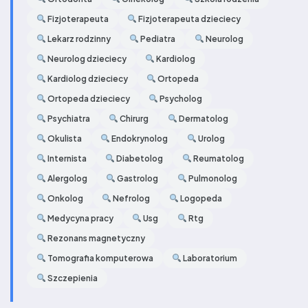
Fizjoterapeuta
Fizjoterapeuta dzieciecy
Lekarz rodzinny
Pediatra
Neurolog
Neurolog dzieciecy
Kardiolog
Kardiolog dzieciecy
Ortopeda
Ortopeda dzieciecy
Psycholog
Psychiatra
Chirurg
Dermatolog
Okulista
Endokrynolog
Urolog
Internista
Diabetolog
Reumatolog
Alergolog
Gastrolog
Pulmonolog
Onkolog
Nefrolog
Logopeda
Medycyna pracy
Usg
Rtg
Rezonans magnetyczny
Tomografia komputerowa
Laboratorium
Szczepienia