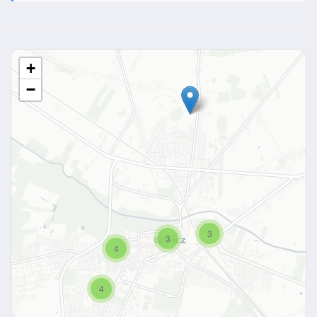
+
−
3
3
4
4