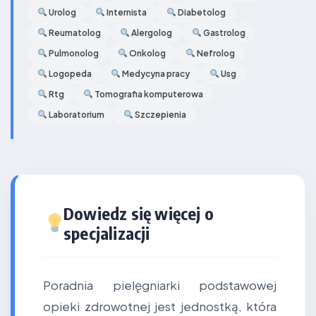
Urolog
Internista
Diabetolog
Reumatolog
Alergolog
Gastrolog
Pulmonolog
Onkolog
Nefrolog
Logopeda
Medycyna pracy
Usg
Rtg
Tomografia komputerowa
Laboratorium
Szczepienia
Dowiedz się więcej o
specjalizacji
Poradnia pielęgniarki podstawowej
opieki zdrowotnej jest jednostką, która