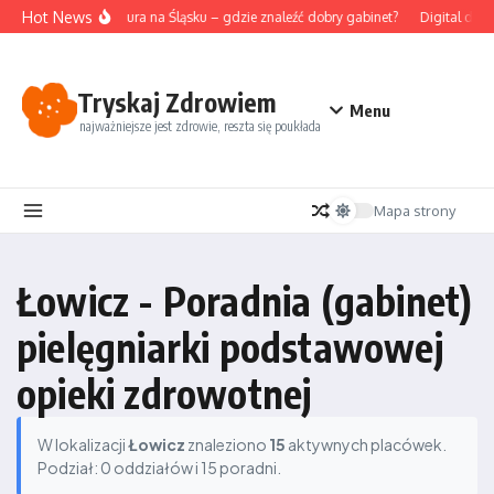
Przejdź do treści
Hot News
Akupunktura na Śląsku – gdzie znaleźć dobry gabinet?
Digital deto
Tryskaj Zdrowiem
Menu
najważniejsze jest zdrowie, reszta się poukłada
Mapa strony
Łowicz - Poradnia (gabinet)
pielęgniarki podstawowej
opieki zdrowotnej
W lokalizacji
Łowicz
znaleziono
15
aktywnych placówek.
Podział: 0 oddziałów i 15 poradni.