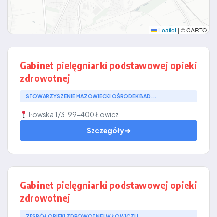
Leaflet
|
© CARTO
Gabinet pielęgniarki podstawowej opieki
zdrowotnej
STOWARZYSZENIE MAZOWIECKI OŚRODEK BAD...
Iłowska 1/3, 99-400 Łowicz
Szczegóły ➔
Gabinet pielęgniarki podstawowej opieki
zdrowotnej
ZESPÓŁ OPIEKI ZDROWOTNEJ W ŁOWICZU