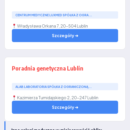
CENTRUM MEDYCZNE LUXMED SPÓŁKA Z OGRA...
Władysława Orkana 7, 20-504 Lublin
Szczegóły ➔
Poradnia genetyczna Lublin
ALAB LABORATORIA SPÓŁKA Z OGRANICZONĄ...
Kazimierza Tumidajskiego 2, 20-247 Lublin
Szczegóły ➔