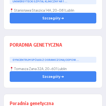
UNIWERSYTECKI SZPITAL KLINICZNY NR 1 ...
Stanisława Staszica 14A, 20-081 Lublin
Szczegóły ➔
PORADNIA GENETYCZNA
GYNCENTRUM SPÓŁKA Z OGRANICZONĄ ODPOW...
Tomasza Zana 32A, 20-601 Lublin
Szczegóły ➔
Poradnia genetyczna