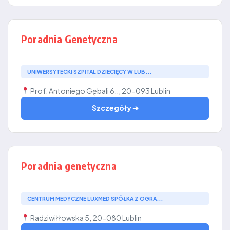
Poradnia Genetyczna
UNIWERSYTECKI SZPITAL DZIECIĘCY W LUB...
Prof. Antoniego Gębali 6.., 20-093 Lublin
Szczegóły ➔
Poradnia genetyczna
CENTRUM MEDYCZNE LUXMED SPÓŁKA Z OGRA...
Radziwiłłowska 5, 20-080 Lublin