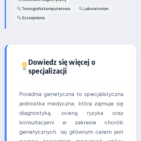
Tomografia komputerowa
Laboratorium
Szczepienia
Dowiedz się więcej o
specjalizacji
Poradnia genetyczna to specjalistyczna
jednostka medyczna, która zajmuje się
diagnostyką, oceną ryzyka oraz
konsultacjami w zakresie chorób
genetycznych. Jej głównym celem jest