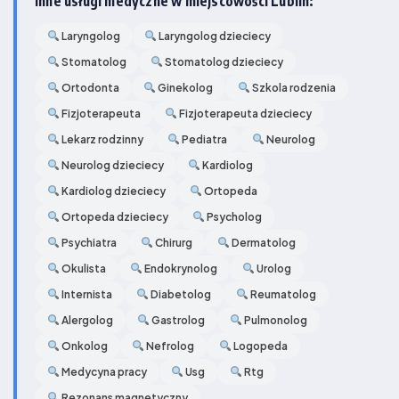
Inne usługi medyczne w miejscowości Lublin:
Laryngolog
Laryngolog dzieciecy
Stomatolog
Stomatolog dzieciecy
Ortodonta
Ginekolog
Szkola rodzenia
Fizjoterapeuta
Fizjoterapeuta dzieciecy
Lekarz rodzinny
Pediatra
Neurolog
Neurolog dzieciecy
Kardiolog
Kardiolog dzieciecy
Ortopeda
Ortopeda dzieciecy
Psycholog
Psychiatra
Chirurg
Dermatolog
Okulista
Endokrynolog
Urolog
Internista
Diabetolog
Reumatolog
Alergolog
Gastrolog
Pulmonolog
Onkolog
Nefrolog
Logopeda
Medycyna pracy
Usg
Rtg
Rezonans magnetyczny