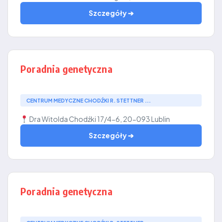
Szczegóły ➔
Poradnia genetyczna
CENTRUM MEDYCZNE CHODŹKI R. STETTNER ...
Dra Witolda Chodźki 17/4-6, 20-093 Lublin
Szczegóły ➔
Poradnia genetyczna