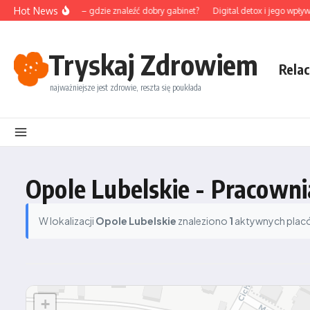
Przejdź do treści
Hot News
unktura na Śląsku – gdzie znaleźć dobry gabinet?
Digital detox i jego wpływ 
Tryskaj Zdrowiem
Relac
najważniejsze jest zdrowie, reszta się poukłada
Opole Lubelskie - Pracown
W lokalizacji
Opole Lubelskie
znaleziono
1
aktywnych placów
+