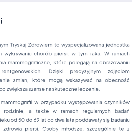
i
ym Tryskaj Zdrowiem to wyspecjalizowana jednostka
ym wykrywaniu chorób piersi, w tym raka. W ramach
nia mammograficzne, które polegają na obrazowaniu
entgenowskich. Dzięki precyzyjnym zdjęciom
enie zmian, które mogą wskazywać na obecność
o zwiększa szanse na skuteczne leczenie.
ni mammografii w przypadku występowania czynników
i w rodzinie, a także w ramach regularnych badań
wieku od 50 do 69 lat co dwa lata poddawały się badaniu
zdrowia piersi. Osoby młodsze, szczególnie te z