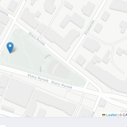
Leaflet
|
© C