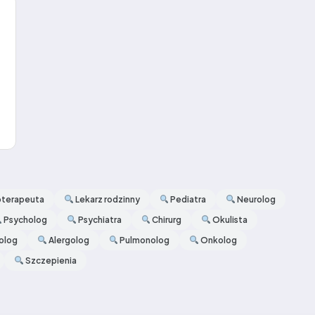
oterapeuta
Lekarz rodzinny
Pediatra
Neurolog
Psycholog
Psychiatra
Chirurg
Okulista
olog
Alergolog
Pulmonolog
Onkolog
Szczepienia