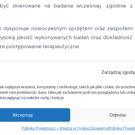
yć skierowane na badania wcześniej, zgodnie z
em dysponuje nowoczesnym sprzętem oraz zespołem
wysoką jakość wykonywanych badań oraz dokładność
sze postępowanie terapeutyczne.
Zarządzaj zgodą
ak najlepsze wrażenia, korzystamy z technologii, takich jak pliki cookie, do przec
zwoli nam przetwarzać dane, takie jak zachowanie podczas przeglądania lub unikal
nie wpłynąć na niektóre cechy i funkcje.
Akceptuję
Odmów
Polityka Prywatności – Wiedza w TryskajZdrowiem.pl
Polityka Prywa
Copyright © 2026 Tryskaj Zdrowiem | Zasilane przez
Magazyn informacyjny X