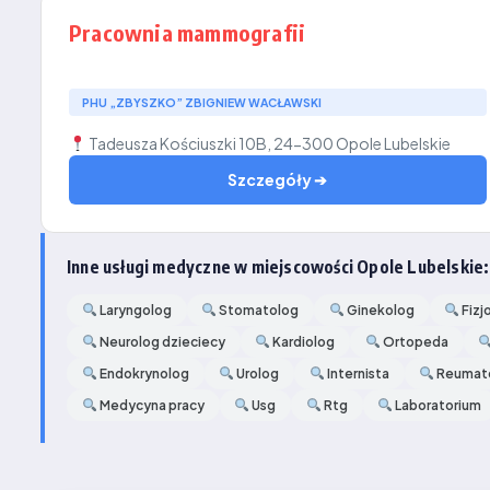
Pracownia mammografii
PHU „ZBYSZKO” ZBIGNIEW WACŁAWSKI
Tadeusza Kościuszki 10B, 24-300 Opole Lubelskie
Szczegóły ➔
Inne usługi medyczne w miejscowości Opole Lubelskie:
Laryngolog
Stomatolog
Ginekolog
Fizj
Neurolog dzieciecy
Kardiolog
Ortopeda
Endokrynolog
Urolog
Internista
Reumat
Medycyna pracy
Usg
Rtg
Laboratorium