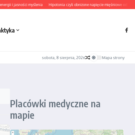
gii i jasności myślenia
Hipotonia czyli obniżone napięcie mięśniowe od diagn
aktyka
sobota, 8 sierpnia, 2026
Mapa strony
Placówki medyczne na
mapie