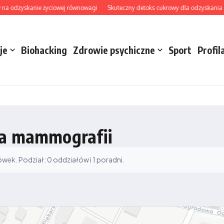
na odzyskanie życiowej równowagi
Skuteczny detoks cukrowy dla odzyskania ener
je
Biohacking
Zdrowie psychiczne
Sport
Profil
ia mammografii
ek. Podział: 0 oddziałów i 1 poradni.