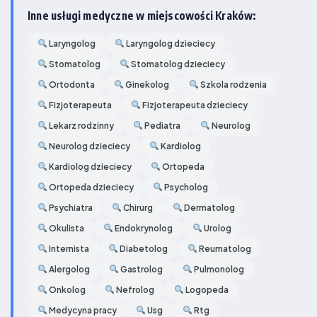
Inne usługi medyczne w miejscowości Kraków:
Laryngolog
Laryngolog dzieciecy
Stomatolog
Stomatolog dzieciecy
Ortodonta
Ginekolog
Szkola rodzenia
Fizjoterapeuta
Fizjoterapeuta dzieciecy
Lekarz rodzinny
Pediatra
Neurolog
Neurolog dzieciecy
Kardiolog
Kardiolog dzieciecy
Ortopeda
Ortopeda dzieciecy
Psycholog
Psychiatra
Chirurg
Dermatolog
Okulista
Endokrynolog
Urolog
Internista
Diabetolog
Reumatolog
Alergolog
Gastrolog
Pulmonolog
Onkolog
Nefrolog
Logopeda
Medycyna pracy
Usg
Rtg