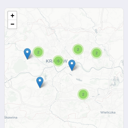
+
−
2
2
2
5
2