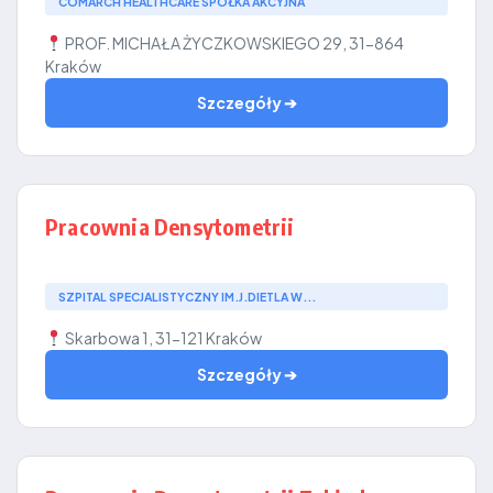
COMARCH HEALTHCARE SPÓŁKA AKCYJNA
PROF. MICHAŁA ŻYCZKOWSKIEGO 29, 31-864
Kraków
Szczegóły ➔
Pracownia Densytometrii
SZPITAL SPECJALISTYCZNY IM.J.DIETLA W...
Skarbowa 1, 31-121 Kraków
Szczegóły ➔