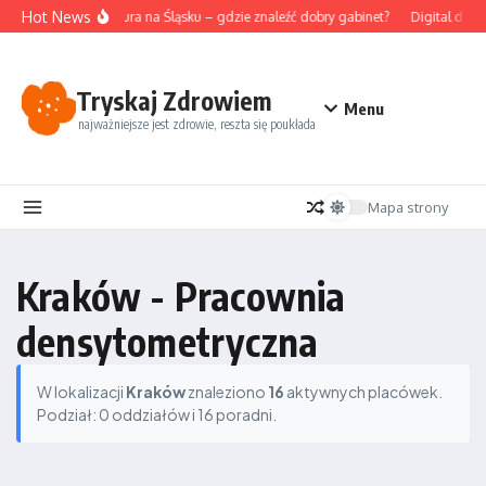
Przejdź do treści
Hot News
Akupunktura na Śląsku – gdzie znaleźć dobry gabinet?
Digital detox
Tryskaj Zdrowiem
Menu
najważniejsze jest zdrowie, reszta się poukłada
Mapa strony
Kraków - Pracownia
densytometryczna
W lokalizacji
Kraków
znaleziono
16
aktywnych placówek.
Podział: 0 oddziałów i 16 poradni.