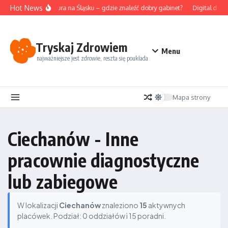
Przejdź do treści
Hot News
Akupunktura na Śląsku – gdzie znaleźć dobry gabinet?
Digital detox
Tryskaj Zdrowiem
Menu
najważniejsze jest zdrowie, reszta się poukłada
Mapa strony
Ciechanów - Inne
pracownie diagnostyczne
lub zabiegowe
W lokalizacji
Ciechanów
znaleziono
15
aktywnych
placówek. Podział: 0 oddziałów i 15 poradni.