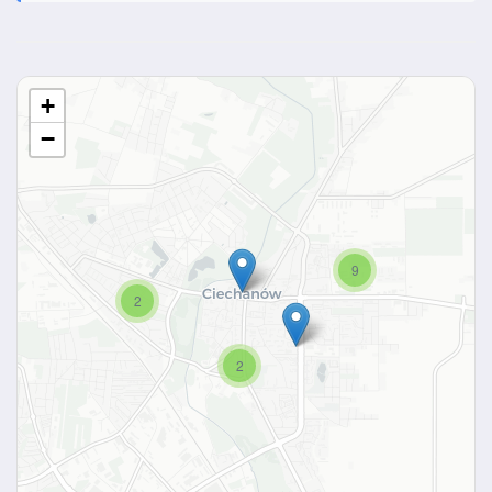
+
−
9
2
2