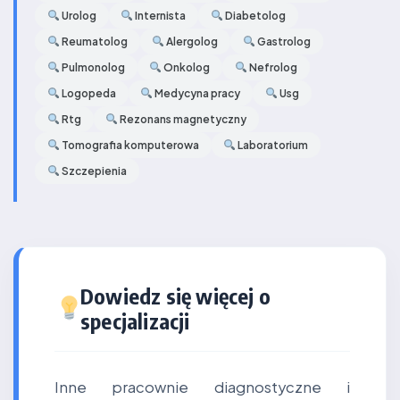
Urolog
Internista
Diabetolog
Reumatolog
Alergolog
Gastrolog
Pulmonolog
Onkolog
Nefrolog
Logopeda
Medycyna pracy
Usg
Rtg
Rezonans magnetyczny
Tomografia komputerowa
Laboratorium
Szczepienia
Dowiedz się więcej o
specjalizacji
Inne pracownie diagnostyczne i