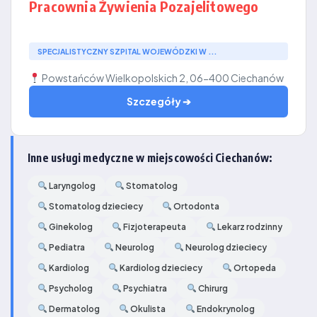
Pracownia Żywienia Pozajelitowego
SPECJALISTYCZNY SZPITAL WOJEWÓDZKI W ...
Powstańców Wielkopolskich 2, 06-400 Ciechanów
Szczegóły ➔
Inne usługi medyczne w miejscowości Ciechanów:
Laryngolog
Stomatolog
Stomatolog dzieciecy
Ortodonta
Ginekolog
Fizjoterapeuta
Lekarz rodzinny
Pediatra
Neurolog
Neurolog dzieciecy
Kardiolog
Kardiolog dzieciecy
Ortopeda
Psycholog
Psychiatra
Chirurg
Dermatolog
Okulista
Endokrynolog