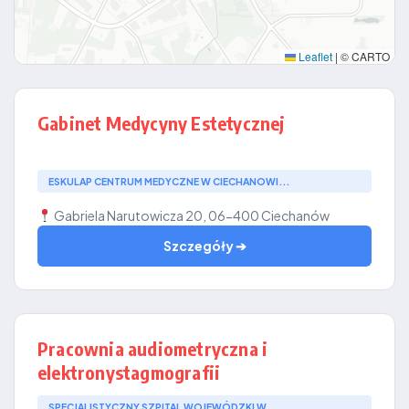
Leaflet
|
© CARTO
Gabinet Medycyny Estetycznej
ESKULAP CENTRUM MEDYCZNE W CIECHANOWI...
Gabriela Narutowicza 20, 06-400 Ciechanów
Szczegóły ➔
Pracownia audiometryczna i
elektronystagmografii
SPECJALISTYCZNY SZPITAL WOJEWÓDZKI W ...