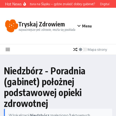
Przejdź do treści
Hot News
Akupunktura na Śląsku – gdzie znaleźć dobry gabinet?
Digital det
Tryskaj Zdrowiem
Menu
najważniejsze jest zdrowie, reszta się poukłada
Mapa strony
Niedzbórz - Poradnia
(gabinet) położnej
podstawowej opieki
zdrowotnej
W lokalizacji
Niedzbórz
znaleziono
1
aktywnych