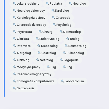
Lekarz rodzinny
Pediatra
Neurolog
Neurolog dzieciecy
Kardiolog
Kardiolog dzieciecy
Ortopeda
Ortopeda dzieciecy
Psycholog
Psychiatra
Chirurg
Dermatolog
Okulista
Endokrynolog
Urolog
Internista
Diabetolog
Reumatolog
Alergolog
Gastrolog
Pulmonolog
Onkolog
Nefrolog
Logopeda
Medycyna pracy
Usg
Rtg
Rezonans magnetyczny
Tomografia komputerowa
Laboratorium
Szczepienia