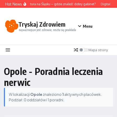
Przejdź do treści
Hot News
Akupunktura na Śląsku – gdzie znaleźć dobry gabinet?
Digital det
Tryskaj Zdrowiem
Menu
najważniejsze jest zdrowie, reszta się poukłada
Mapa strony
Opole - Poradnia leczenia
nerwic
W lokalizacji
Opole
znaleziono
1
aktywnych placówek.
Podział: 0 oddziałów i 1 poradni.