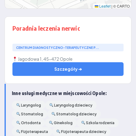
Leaflet
|
© CARTO
Poradnia leczenia nerwic
CENTRUM DIAGNOSTYCZNO-TERAPEUTYCZNE P...
Jagodowa 1, 45-472 Opole
Szczegóły ➔
Inne usługi medyczne w miejscowości Opole:
Laryngolog
Laryngolog dzieciecy
Stomatolog
Stomatolog dzieciecy
Ortodonta
Ginekolog
Szkola rodzenia
Fizjoterapeuta
Fizjoterapeuta dzieciecy