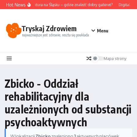
Przejdź do treści
Hot News
Akupunktura na Śląsku – gdzie znaleźć dobry gabinet?
Digital det
Tryskaj Zdrowiem
Menu
najważniejsze jest zdrowie, reszta się poukłada
Mapa strony
Zbicko - Oddział
rehabilitacyjny dla
uzależnionych od substancji
psychoaktywnych
W lokalizacji
Zbicko
znaleziono
1
aktywnych placówek.