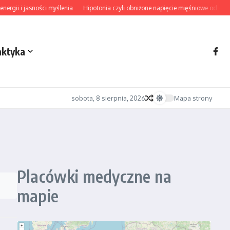
gii i jasności myślenia
Hipotonia czyli obniżone napięcie mięśniowe od diagn
aktyka
sobota, 8 sierpnia, 2026
Mapa strony
Placówki medyczne na
mapie