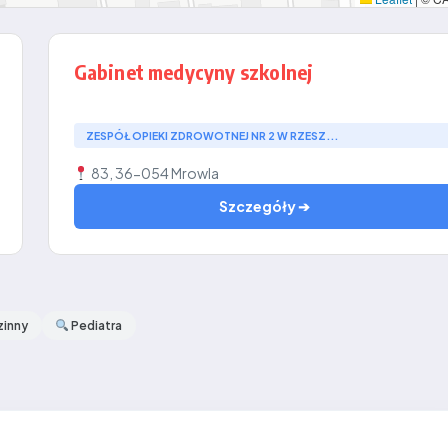
Gabinet medycyny szkolnej
ZESPÓŁ OPIEKI ZDROWOTNEJ NR 2 W RZESZ...
83, 36-054 Mrowla
Szczegóły ➔
zinny
Pediatra