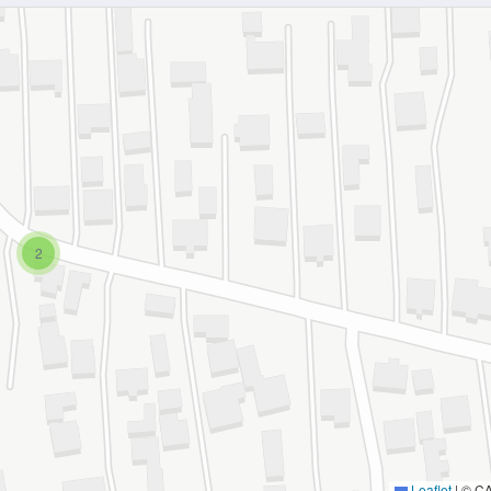
2
Leaflet
|
© C