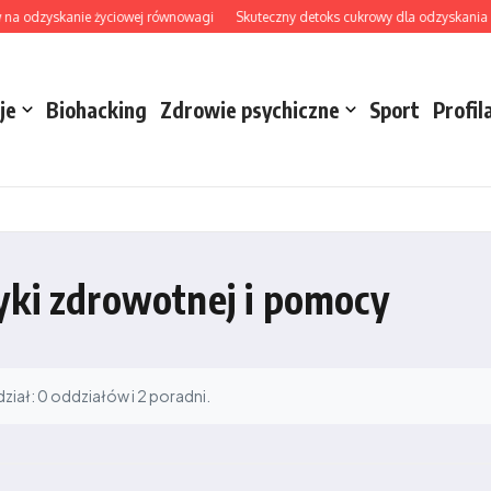
na odzyskanie życiowej równowagi
Skuteczny detoks cukrowy dla odzyskania ener
je
Biohacking
Zdrowie psychiczne
Sport
Profil
yki zdrowotnej i pomocy
iał: 0 oddziałów i 2 poradni.