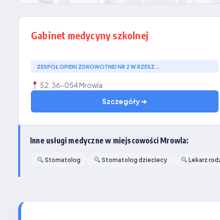
Gabinet medycyny szkolnej
ZESPÓŁ OPIEKI ZDROWOTNEJ NR 2 W RZESZ...
52, 36-054 Mrowla
Szczegóły ➔
Inne usługi medyczne w miejscowości Mrowla:
Stomatolog
Stomatolog dzieciecy
Lekarz rod