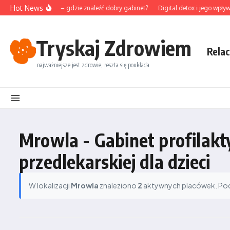
Przejdź do treści
Hot News
unktura na Śląsku – gdzie znaleźć dobry gabinet?
Digital detox i jego wpływ 
Tryskaj Zdrowiem
Relac
najważniejsze jest zdrowie, reszta się poukłada
Mrowla - Gabinet profilakt
przedlekarskiej dla dzieci
W lokalizacji
Mrowla
znaleziono
2
aktywnych placówek. Podz