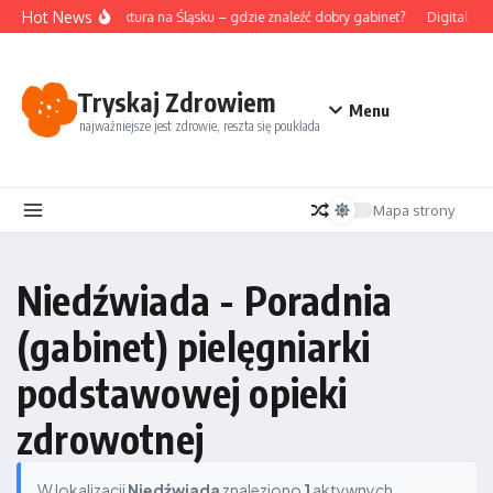
Przejdź do treści
Hot News
Akupunktura na Śląsku – gdzie znaleźć dobry gabinet?
Digital det
Tryskaj Zdrowiem
Menu
najważniejsze jest zdrowie, reszta się poukłada
Mapa strony
Niedźwiada - Poradnia
(gabinet) pielęgniarki
podstawowej opieki
zdrowotnej
W lokalizacji
Niedźwiada
znaleziono
1
aktywnych