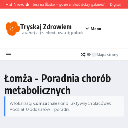
Przejdź do treści
Hot News
Akupunktura na Śląsku – gdzie znaleźć dobry gabinet?
Digital det
Tryskaj Zdrowiem
Menu
najważniejsze jest zdrowie, reszta się poukłada
Mapa strony
Łomża - Poradnia chorób
metabolicznych
W lokalizacji
Łomża
znaleziono
1
aktywnych placówek.
Podział: 0 oddziałów i 1 poradni.