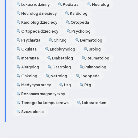
Lekarz rodzinny
Pediatra
Neurolog
Neurolog dzieciecy
Kardiolog
Kardiolog dzieciecy
Ortopeda
Ortopeda dzieciecy
Psycholog
Psychiatra
Chirurg
Dermatolog
Okulista
Endokrynolog
Urolog
Internista
Diabetolog
Reumatolog
Alergolog
Gastrolog
Pulmonolog
Onkolog
Nefrolog
Logopeda
Medycyna pracy
Usg
Rtg
Rezonans magnetyczny
Tomografia komputerowa
Laboratorium
Szczepienia