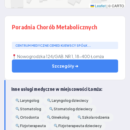
Leaflet
|
© CARTO
Poradnia Chorób Metabolicznych
CENTRUM MEDYCZNE CEMED KIJEWSCY SPÓŁK...
Nowogrodzka 124/GAB. NR 1, 18-400 Łomża
Szczegóły ➔
Inne usługi medyczne w miejscowości Łomża:
Laryngolog
Laryngolog dzieciecy
Stomatolog
Stomatolog dzieciecy
Ortodonta
Ginekolog
Szkola rodzenia
Fizjoterapeuta
Fizjoterapeuta dzieciecy