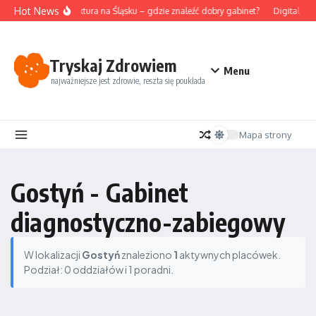
Przejdź do treści
Hot News
Akupunktura na Śląsku – gdzie znaleźć dobry gabinet?
Digital det
Tryskaj Zdrowiem
Menu
najważniejsze jest zdrowie, reszta się poukłada
Mapa strony
Gostyń - Gabinet
diagnostyczno-zabiegowy
W lokalizacji
Gostyń
znaleziono
1
aktywnych placówek.
Podział: 0 oddziałów i 1 poradni.