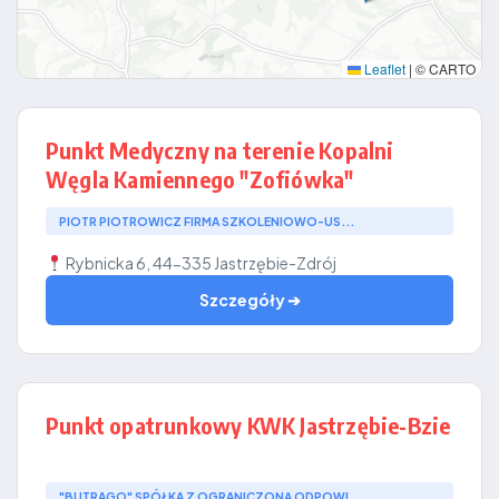
Leaflet
|
© CARTO
Punkt Medyczny na terenie Kopalni
Węgla Kamiennego "Zofiówka"
PIOTR PIOTROWICZ FIRMA SZKOLENIOWO-US...
Rybnicka 6, 44-335 Jastrzębie-Zdrój
Szczegóły ➔
Punkt opatrunkowy KWK Jastrzębie-Bzie
"BUTRAGO" SPÓŁKA Z OGRANICZONĄ ODPOWI...