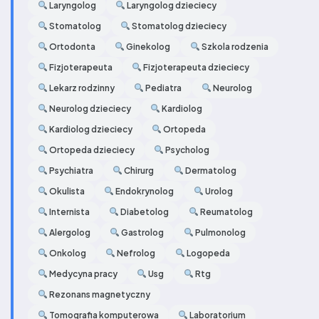
Laryngolog
Laryngolog dzieciecy
Stomatolog
Stomatolog dzieciecy
Ortodonta
Ginekolog
Szkola rodzenia
Fizjoterapeuta
Fizjoterapeuta dzieciecy
Lekarz rodzinny
Pediatra
Neurolog
Neurolog dzieciecy
Kardiolog
Kardiolog dzieciecy
Ortopeda
Ortopeda dzieciecy
Psycholog
Psychiatra
Chirurg
Dermatolog
Okulista
Endokrynolog
Urolog
Internista
Diabetolog
Reumatolog
Alergolog
Gastrolog
Pulmonolog
Onkolog
Nefrolog
Logopeda
Medycyna pracy
Usg
Rtg
Rezonans magnetyczny
Tomografia komputerowa
Laboratorium