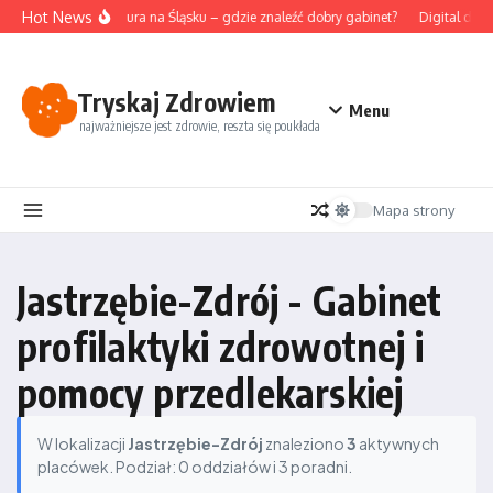
Przejdź do treści
Hot News
Akupunktura na Śląsku – gdzie znaleźć dobry gabinet?
Digital deto
Tryskaj Zdrowiem
Menu
najważniejsze jest zdrowie, reszta się poukłada
Mapa strony
Jastrzębie-Zdrój - Gabinet
profilaktyki zdrowotnej i
pomocy przedlekarskiej
W lokalizacji
Jastrzębie-Zdrój
znaleziono
3
aktywnych
placówek. Podział: 0 oddziałów i 3 poradni.