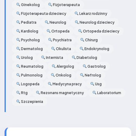
Ginekolog
Fizjoterapeuta
Fizjoterapeuta dzieciecy
Lekarz rodzinny
Pediatra
Neurolog
Neurolog dzieciecy
Kardiolog
Ortopeda
Ortopeda dzieciecy
Psycholog
Psychiatra
Chirurg
Dermatolog
Okulista
Endokrynolog
Urolog
Internista
Diabetolog
Reumatolog
Alergolog
Gastrolog
Pulmonolog
Onkolog
Nefrolog
Logopeda
Medycyna pracy
Usg
Rtg
Rezonans magnetyczny
Laboratorium
Szczepienia