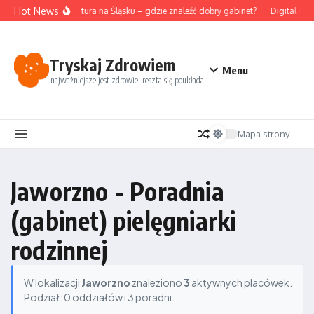
Przejdź do treści
Hot News
Akupunktura na Śląsku – gdzie znaleźć dobry gabinet?
Digital det
Tryskaj Zdrowiem
Menu
najważniejsze jest zdrowie, reszta się poukłada
Mapa strony
Jaworzno - Poradnia
(gabinet) pielęgniarki
rodzinnej
W lokalizacji
Jaworzno
znaleziono
3
aktywnych placówek.
Podział: 0 oddziałów i 3 poradni.