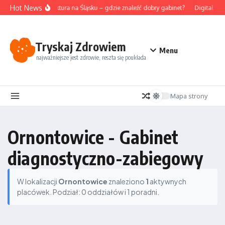
Przejdź do treści
Hot News
Akupunktura na Śląsku – gdzie znaleźć dobry gabinet?
Digital det
Tryskaj Zdrowiem
Menu
najważniejsze jest zdrowie, reszta się poukłada
Mapa strony
Ornontowice - Gabinet
diagnostyczno-zabiegowy
W lokalizacji
Ornontowice
znaleziono
1
aktywnych
placówek. Podział: 0 oddziałów i 1 poradni.