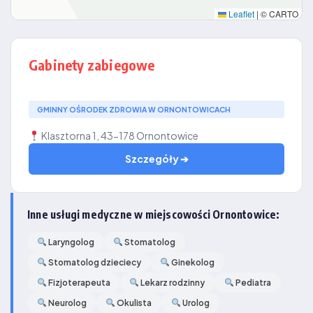
Leaflet
|
© CARTO
Gabinety zabiegowe
GMINNY OŚRODEK ZDROWIA W ORNONTOWICACH
Klasztorna 1, 43-178 Ornontowice
Szczegóły ➔
Inne usługi medyczne w miejscowości Ornontowice:
Laryngolog
Stomatolog
Stomatolog dzieciecy
Ginekolog
Fizjoterapeuta
Lekarz rodzinny
Pediatra
Neurolog
Okulista
Urolog