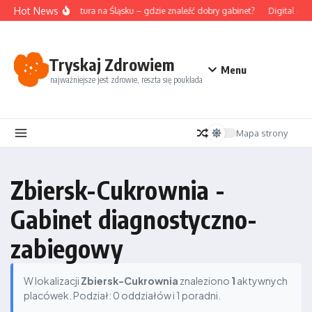
Przejdź do treści
Hot News
Akupunktura na Śląsku – gdzie znaleźć dobry gabinet?
Digital det
Tryskaj Zdrowiem
Menu
najważniejsze jest zdrowie, reszta się poukłada
Mapa strony
Zbiersk-Cukrownia -
Gabinet diagnostyczno-
zabiegowy
W lokalizacji
Zbiersk-Cukrownia
znaleziono
1
aktywnych
placówek. Podział: 0 oddziałów i 1 poradni.