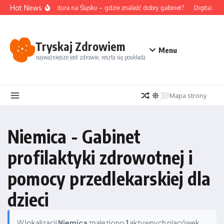
Przejdź do treści
Hot News
Akupunktura na Śląsku – gdzie znaleźć dobry gabinet?
Digital det
Tryskaj Zdrowiem
Menu
najważniejsze jest zdrowie, reszta się poukłada
Mapa strony
Niemica - Gabinet
profilaktyki zdrowotnej i
pomocy przedlekarskiej dla
dzieci
W lokalizacji
Niemica
znaleziono
1
aktywnych placówek.