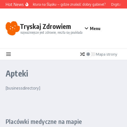
Przejdź do treści
Hot News
Akupunktura na Śląsku – gdzie znaleźć dobry gabinet?
Digital de
Tryskaj Zdrowiem
Menu
najważniejsze jest zdrowie, reszta się poukłada
Mapa strony
Apteki
[businessdirectory]
Placówki medyczne na mapie