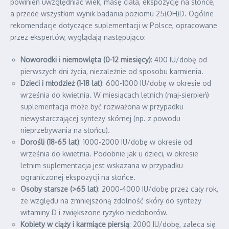
powinien uwzględniać wiek, masę ciała, ekspozycję na słońce,
a przede wszystkim wynik badania poziomu 25(OH)D. Ogólne
rekomendacje dotyczące suplementacji w Polsce, opracowane
przez ekspertów, wyglądają następująco:
Noworodki i niemowlęta (0-12 miesięcy)
: 400 IU/dobę od
pierwszych dni życia, niezależnie od sposobu karmienia.
Dzieci i młodzież (1-18 lat)
: 600-1000 IU/dobę w okresie od
września do kwietnia. W miesiącach letnich (maj-sierpień)
suplementacja może być rozważona w przypadku
niewystarczającej syntezy skórnej (np. z powodu
nieprzebywania na słońcu).
Dorośli (18-65 lat)
: 1000-2000 IU/dobę w okresie od
września do kwietnia. Podobnie jak u dzieci, w okresie
letnim suplementacja jest wskazana w przypadku
ograniczonej ekspozycji na słońce.
Osoby starsze (>65 lat)
: 2000-4000 IU/dobę przez cały rok,
ze względu na zmniejszoną zdolność skóry do syntezy
witaminy D i zwiększone ryzyko niedoborów.
Kobiety w ciąży i karmiące piersią
: 2000 IU/dobę, zaleca się