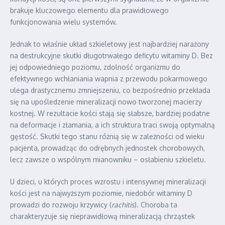
brakuje kluczowego elementu dla prawidłowego
funkcjonowania wielu systemów.
Jednak to właśnie układ szkieletowy jest najbardziej narażony
na destrukcyjne skutki długotrwałego deficytu witaminy D. Bez
jej odpowiedniego poziomu, zdolność organizmu do
efektywnego wchłaniania wapnia z przewodu pokarmowego
ulega drastycznemu zmniejszeniu, co bezpośrednio przekłada
się na upośledzenie mineralizacji nowo tworzonej macierzy
kostnej. W rezultacie kości stają się słabsze, bardziej podatne
na deformacje i złamania, a ich struktura traci swoją optymalną
gęstość. Skutki tego stanu różnią się w zależności od wieku
pacjenta, prowadząc do odrębnych jednostek chorobowych,
lecz zawsze o wspólnym mianowniku – osłabieniu szkieletu.
U dzieci, u których proces wzrostu i intensywnej mineralizacji
kości jest na najwyższym poziomie, niedobór witaminy D
prowadzi do rozwoju krzywicy (
rachitis
). Choroba ta
charakteryzuje się nieprawidłową mineralizacją chrząstek