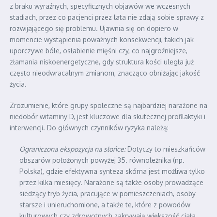
z braku wyraźnych, specyficznych objawów we wczesnych
stadiach, przez co pacjenci przez lata nie zdają sobie sprawy z
rozwijającego się problemu. Ujawnia się on dopiero w
momencie wystąpienia poważnych konsekwencji, takich jak
uporczywe bóle, osłabienie mięśni czy, co najgroźniejsze,
złamania niskoenergetyczne, gdy struktura kości uległa już
często nieodwracalnym zmianom, znacząco obniżając jakość
życia.
Zrozumienie, które grupy społeczne są najbardziej narażone na
niedobór witaminy D, jest kluczowe dla skutecznej profilaktyki i
interwencji. Do głównych czynników ryzyka należą:
Ograniczona ekspozycja na słońce:
Dotyczy to mieszkańców
obszarów położonych powyżej 35. równoleżnika (np.
Polska), gdzie efektywna synteza skórna jest możliwa tylko
przez kilka miesięcy. Narażone są także osoby prowadzące
siedzący tryb życia, pracujące w pomieszczeniach, osoby
starsze i unieruchomione, a także te, które z powodów
kulturowych czy zdrowotnych zakrywają większość ciała,