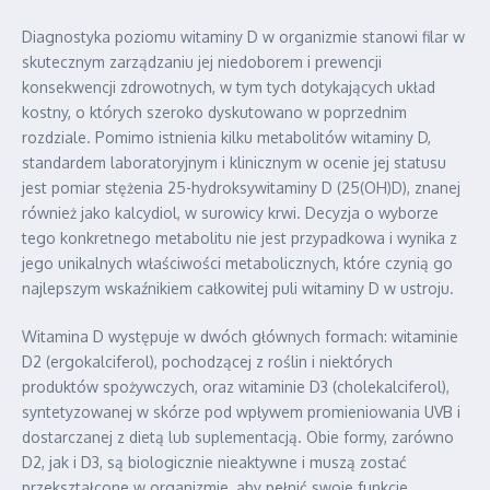
Diagnostyka poziomu witaminy D w organizmie stanowi filar w
skutecznym zarządzaniu jej niedoborem i prewencji
konsekwencji zdrowotnych, w tym tych dotykających układ
kostny, o których szeroko dyskutowano w poprzednim
rozdziale. Pomimo istnienia kilku metabolitów witaminy D,
standardem laboratoryjnym i klinicznym w ocenie jej statusu
jest pomiar stężenia 25-hydroksywitaminy D (25(OH)D), znanej
również jako kalcydiol, w surowicy krwi. Decyzja o wyborze
tego konkretnego metabolitu nie jest przypadkowa i wynika z
jego unikalnych właściwości metabolicznych, które czynią go
najlepszym wskaźnikiem całkowitej puli witaminy D w ustroju.
Witamina D występuje w dwóch głównych formach: witaminie
D2 (ergokalciferol), pochodzącej z roślin i niektórych
produktów spożywczych, oraz witaminie D3 (cholekalciferol),
syntetyzowanej w skórze pod wpływem promieniowania UVB i
dostarczanej z dietą lub suplementacją. Obie formy, zarówno
D2, jak i D3, są biologicznie nieaktywne i muszą zostać
przekształcone w organizmie, aby pełnić swoje funkcje.