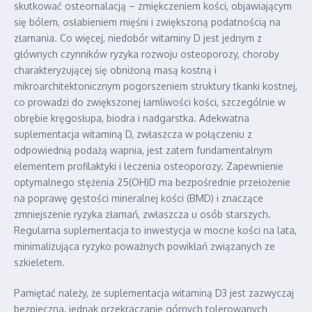
skutkować osteomalacją – zmiękczeniem kości, objawiającym
się bólem, osłabieniem mięśni i zwiększoną podatnością na
złamania. Co więcej, niedobór witaminy D jest jednym z
głównych czynników ryzyka rozwoju osteoporozy, choroby
charakteryzującej się obniżoną masą kostną i
mikroarchitektonicznym pogorszeniem struktury tkanki kostnej,
co prowadzi do zwiększonej łamliwości kości, szczególnie w
obrębie kręgosłupa, biodra i nadgarstka. Adekwatna
suplementacja witaminą D, zwłaszcza w połączeniu z
odpowiednią podażą wapnia, jest zatem fundamentalnym
elementem profilaktyki i leczenia osteoporozy. Zapewnienie
optymalnego stężenia 25(OH)D ma bezpośrednie przełożenie
na poprawę gęstości mineralnej kości (BMD) i znaczące
zmniejszenie ryzyka złamań, zwłaszcza u osób starszych.
Regularna suplementacja to inwestycja w mocne kości na lata,
minimalizująca ryzyko poważnych powikłań związanych ze
szkieletem.
Pamiętać należy, że suplementacja witaminą D3 jest zazwyczaj
bezpieczna, jednak przekraczanie górnych tolerowanych