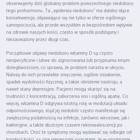
obserwujemy dziś globalny problem powszechnego niedoboru
tego prohormonu. Ta „epidemia niedoboru” ma daleko idące
konsekwencje, objawiające się nie tylko w sferze ogólnego
samopoczucia, ale przede wszystkim w bezpośrednim wpływie
na zdrowie naszych kości, często w sposób podstępny i
niezauważony przez długi czas.
Początkowe objawy niedoboru witaminy D są często
niespecyficzne i łatwe do zignorowania lub przypisania innym
dolegliwościom, co sprawia, że problem narasta w ukryciu.
Należą do nich przewlekłe zmęczenie, ogólne osłabienie,
spadek wydolności fizycznej, a także obniżenie nastroju, a
nawet stany depresyjne. Pacjenci mogą skarżyć się na
trudności z koncentracją, zaburzenia snu i ogólną apatię. Co
więcej, witamina D odgrywa istotną rolę w modulacji układu
odpornościowego, stąd jej niedobór często manifestuje się
zwiększoną podatnością na infekcje, zarówno wirusowe, jak i
bakteryjne, a także dłuższym czasem rekonwalescencji po
chorobach. Choć te symptomy mogą wydawać się odległe od
kondycji kości, są one pierwszymi sygnałami, że w organizmie