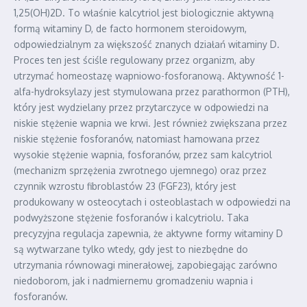
1,25(OH)2D. To właśnie kalcytriol jest biologicznie aktywną
formą witaminy D, de facto hormonem steroidowym,
odpowiedzialnym za większość znanych działań witaminy D.
Proces ten jest ściśle regulowany przez organizm, aby
utrzymać homeostazę wapniowo-fosforanową. Aktywność 1-
alfa-hydroksylazy jest stymulowana przez parathormon (PTH),
który jest wydzielany przez przytarczyce w odpowiedzi na
niskie stężenie wapnia we krwi. Jest również zwiększana przez
niskie stężenie fosforanów, natomiast hamowana przez
wysokie stężenie wapnia, fosforanów, przez sam kalcytriol
(mechanizm sprzężenia zwrotnego ujemnego) oraz przez
czynnik wzrostu fibroblastów 23 (FGF23), który jest
produkowany w osteocytach i osteoblastach w odpowiedzi na
podwyższone stężenie fosforanów i kalcytriolu. Taka
precyzyjna regulacja zapewnia, że aktywne formy witaminy D
są wytwarzane tylko wtedy, gdy jest to niezbędne do
utrzymania równowagi minerałowej, zapobiegając zarówno
niedoborom, jak i nadmiernemu gromadzeniu wapnia i
fosforanów.