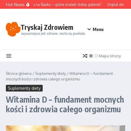
Przejdź do treści
Hot News
Akupunktura na Śląsku – gdzie znaleźć dobry gabinet?
Digital detox i 
Tryskaj Zdrowiem
Menu
najważniejsze jest zdrowie, reszta się poukłada
Mapa strony
Strona główna
/
Suplementy diety
/
Witamina D – fundament
mocnych kości i zdrowia całego organizmu
Suplementy diety
Witamina D – fundament mocnych
kości i zdrowia całego organizmu