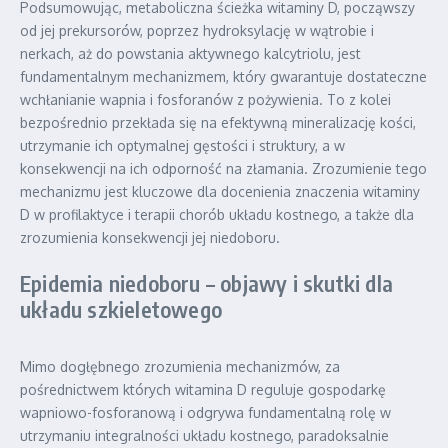
Podsumowując, metaboliczna ścieżka witaminy D, począwszy
od jej prekursorów, poprzez hydroksylację w wątrobie i
nerkach, aż do powstania aktywnego kalcytriolu, jest
fundamentalnym mechanizmem, który gwarantuje dostateczne
wchłanianie wapnia i fosforanów z pożywienia. To z kolei
bezpośrednio przekłada się na efektywną mineralizację kości,
utrzymanie ich optymalnej gęstości i struktury, a w
konsekwencji na ich odporność na złamania. Zrozumienie tego
mechanizmu jest kluczowe dla docenienia znaczenia witaminy
D w profilaktyce i terapii chorób układu kostnego, a także dla
zrozumienia konsekwencji jej niedoboru.
Epidemia niedoboru – objawy i skutki dla
układu szkieletowego
Mimo dogłębnego zrozumienia mechanizmów, za
pośrednictwem których witamina D reguluje gospodarkę
wapniowo-fosforanową i odgrywa fundamentalną rolę w
utrzymaniu integralności układu kostnego, paradoksalnie