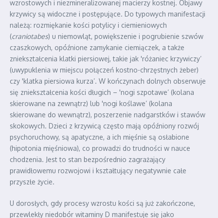
wzrostowych i niezmineralizowanej macierzy kostnej. Objawy
krzywicy są widoczne i postępujące. Do typowych manifestacji
należą: rozmiękanie kości potylicy i ciemieniowych
(
craniotabes
) u niemowląt, powiększenie i pogrubienie szwów
czaszkowych, opóźnione zamykanie ciemiączek, a także
zniekształcenia klatki piersiowej, takie jak 'różaniec krzywiczy’
(uwypuklenia w miejscu połączeń kostno-chrzęstnych żeber)
czy 'klatka piersiowa kurza’. W kończynach dolnych obserwuje
się zniekształcenia kości długich – 'nogi szpotawe’ (kolana
skierowane na zewnątrz) lub 'nogi koślawe’ (kolana
skierowane do wewnątrz), poszerzenie nadgarstków i stawów
skokowych. Dzieci z krzywicą często mają opóźniony rozwój
psychoruchowy, są apatyczne, a ich mięśnie są osłabione
(hipotonia mięśniowa), co prowadzi do trudności w nauce
chodzenia. Jest to stan bezpośrednio zagrażający
prawidłowemu rozwojowi i kształtujący negatywnie całe
przyszłe życie.
U dorosłych, gdy procesy wzrostu kości są już zakończone,
przewlekły niedobór witaminy D manifestuje się jako