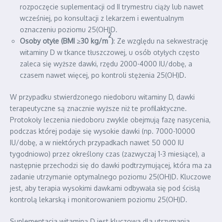
rozpoczęcie suplementacji od II trymestru ciąży lub nawet
wcześniej, po konsultacji z lekarzem i ewentualnym
oznaczeniu poziomu 25(OH)D.
2
Osoby otyłe (BMI ≥30 kg/m
)
: Ze względu na sekwestrację
witaminy D w tkance tłuszczowej, u osób otyłych często
zaleca się wyższe dawki, rzędu 2000-4000 IU/dobę, a
czasem nawet więcej, po kontroli stężenia 25(OH)D.
W przypadku stwierdzonego niedoboru witaminy D, dawki
terapeutyczne są znacznie wyższe niż te profilaktyczne.
Protokoły leczenia niedoboru zwykle obejmują fazę nasycenia,
podczas której podaje się wysokie dawki (np. 7000-10000
IU/dobę, a w niektórych przypadkach nawet 50 000 IU
tygodniowo) przez określony czas (zazwyczaj 1-3 miesiące), a
następnie przechodzi się do dawki podtrzymującej, która ma za
zadanie utrzymanie optymalnego poziomu 25(OH)D. Kluczowe
jest, aby terapia wysokimi dawkami odbywała się pod ścisłą
kontrolą lekarską i monitorowaniem poziomu 25(OH)D.
Suplementacja witaminą D jest kluczowa dla utrzymania