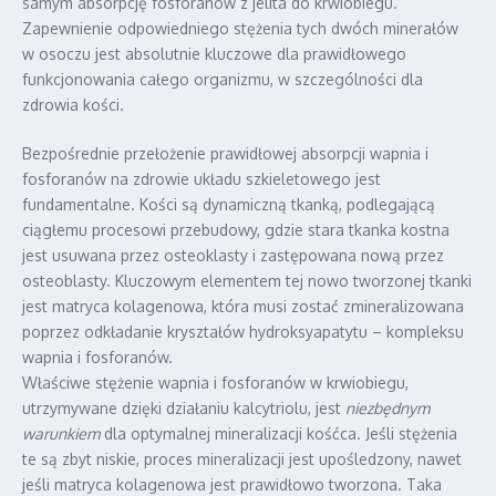
samym absorpcję fosforanów z jelita do krwiobiegu.
Zapewnienie odpowiedniego stężenia tych dwóch minerałów
w osoczu jest absolutnie kluczowe dla prawidłowego
funkcjonowania całego organizmu, w szczególności dla
zdrowia kości.
Bezpośrednie przełożenie prawidłowej absorpcji wapnia i
fosforanów na zdrowie układu szkieletowego jest
fundamentalne. Kości są dynamiczną tkanką, podlegającą
ciągłemu procesowi przebudowy, gdzie stara tkanka kostna
jest usuwana przez osteoklasty i zastępowana nową przez
osteoblasty. Kluczowym elementem tej nowo tworzonej tkanki
jest matryca kolagenowa, która musi zostać zmineralizowana
poprzez odkładanie kryształów hydroksyapatytu – kompleksu
wapnia i fosforanów.
Właściwe stężenie wapnia i fosforanów w krwiobiegu,
utrzymywane dzięki działaniu kalcytriolu, jest
niezbędnym
warunkiem
dla optymalnej mineralizacji kośćca. Jeśli stężenia
te są zbyt niskie, proces mineralizacji jest upośledzony, nawet
jeśli matryca kolagenowa jest prawidłowo tworzona. Taka