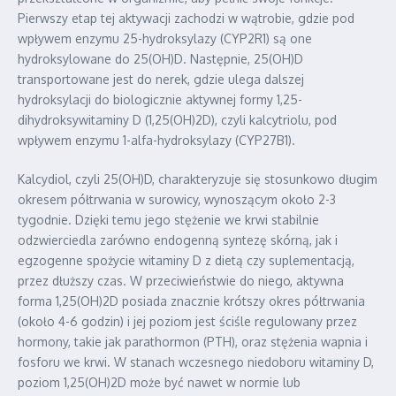
Pierwszy etap tej aktywacji zachodzi w wątrobie, gdzie pod
wpływem enzymu 25-hydroksylazy (CYP2R1) są one
hydroksylowane do 25(OH)D. Następnie, 25(OH)D
transportowane jest do nerek, gdzie ulega dalszej
hydroksylacji do biologicznie aktywnej formy 1,25-
dihydroksywitaminy D (1,25(OH)2D), czyli kalcytriolu, pod
wpływem enzymu 1-alfa-hydroksylazy (CYP27B1).
Kalcydiol, czyli 25(OH)D, charakteryzuje się stosunkowo długim
okresem półtrwania w surowicy, wynoszącym około 2-3
tygodnie. Dzięki temu jego stężenie we krwi stabilnie
odzwierciedla zarówno endogenną syntezę skórną, jak i
egzogenne spożycie witaminy D z dietą czy suplementacją,
przez dłuższy czas. W przeciwieństwie do niego, aktywna
forma 1,25(OH)2D posiada znacznie krótszy okres półtrwania
(około 4-6 godzin) i jej poziom jest ściśle regulowany przez
hormony, takie jak parathormon (PTH), oraz stężenia wapnia i
fosforu we krwi. W stanach wczesnego niedoboru witaminy D,
poziom 1,25(OH)2D może być nawet w normie lub