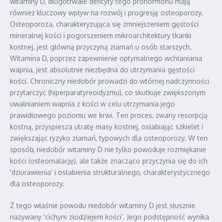
witaminy D, długotrwałe deficyty tego prohormonu mają
również kluczowy wpływ na rozwój i progresję osteoporozy.
Osteoporoza, charakteryzująca się zmniejszeniem gęstości
mineralnej kości i pogorszeniem mikroarchitektury tkanki
kostnej, jest główną przyczyną złamań u osób starszych.
Witamina D, poprzez zapewnienie optymalnego wchłaniania
wapnia, jest absolutnie niezbędna do utrzymania gęstości
kości. Chroniczny niedobór prowadzi do wtórnej nadczynności
przytarczyc (hiperparatyreoidyzmu), co skutkuje zwiększonym
uwalnianiem wapnia z kości w celu utrzymania jego
prawidłowego poziomu we krwi. Ten proces, zwany resorpcją
kostną, przyspiesza utratę masy kostnej, osłabiając szkielet i
zwiększając ryzyko złamań, typowych dla osteoporozy. W ten
sposób, niedobór witaminy D nie tylko powoduje rozmiękanie
kości (osteomalację), ale także znacząco przyczynia się do ich
'dziurawienia’ i osłabienia strukturalnego, charakterystycznego
dla osteoporozy.
Z tego właśnie powodu niedobór witaminy D jest słusznie
nazywany 'cichym złodziejem kości’. Jego podstępność wynika