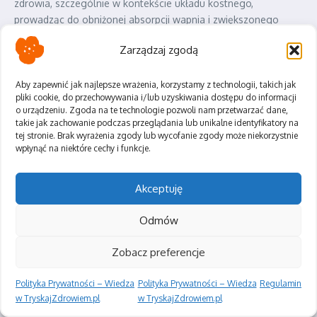
zdrowia, szczególnie w kontekście układu kostnego,
prowadząc do obniżonej absorpcji wapnia i zwiększonego
ryzyka osteomalacji u dorosłych oraz krzywicy u dzieci, jak
Zarządzaj zgodą
również nasilając rozwój osteoporozy.
*
Niewystarczający (suboptymalny)
: Poziom 25(OH)D w
zakresie 20-30 ng/mL (50-75 nmol/L). W tym przedziale
Aby zapewnić jak najlepsze wrażenia, korzystamy z technologii, takich jak
pliki cookie, do przechowywania i/lub uzyskiwania dostępu do informacji
stężenia witaminy D są zbyt niskie, aby zapewnić optymalne
o urządzeniu. Zgoda na te technologie pozwoli nam przetwarzać dane,
funkcjonowanie organizmu, w tym prawidłowe wchłanianie
takie jak zachowanie podczas przeglądania lub unikalne identyfikatory na
wapnia. Zalecana jest interwencja suplementacyjna.
tej stronie. Brak wyrażenia zgody lub wycofanie zgody może niekorzystnie
wpłynąć na niektóre cechy i funkcje.
*
Optymalny/Wystarczający
: Poziom 25(OH)D w zakresie 30-
50 ng/mL (75-125 nmol/L). Ten zakres jest uznawany za
idealny dla większości populacji, zapewniający prawidłową
Akceptuję
mineralizację kości i wsparcie dla innych funkcji fizjologicznych
witaminy D. Niektóre źródła rozszerzają ten zakres nawet do
Odmów
60 ng/mL (150 nmol/L) dla uzyskania potencjalnych
dodatkowych korzyści zdrowotnych.
Zobacz preferencje
*
Wysoki, ale zazwyczaj bezpieczny
: Poziom 25(OH)D w
zakresie 50-100 ng/mL (125-250 nmol/L). Stężenia w tym
Polityka Prywatności – Wiedza
Polityka Prywatności – Wiedza
Regulamin
przedziale są zazwyczaj bezpieczne i nie wiążą się z ryzykiem
w TryskajZdrowiem.pl
w TryskajZdrowiem.pl
toksyczności, choć dla większości osób przekraczanie 50-60