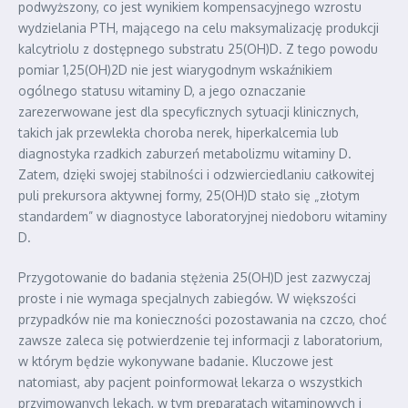
podwyższony, co jest wynikiem kompensacyjnego wzrostu
wydzielania PTH, mającego na celu maksymalizację produkcji
kalcytriolu z dostępnego substratu 25(OH)D. Z tego powodu
pomiar 1,25(OH)2D nie jest wiarygodnym wskaźnikiem
ogólnego statusu witaminy D, a jego oznaczanie
zarezerwowane jest dla specyficznych sytuacji klinicznych,
takich jak przewlekła choroba nerek, hiperkalcemia lub
diagnostyka rzadkich zaburzeń metabolizmu witaminy D.
Zatem, dzięki swojej stabilności i odzwierciedlaniu całkowitej
puli prekursora aktywnej formy, 25(OH)D stało się „złotym
standardem” w diagnostyce laboratoryjnej niedoboru witaminy
D.
Przygotowanie do badania stężenia 25(OH)D jest zazwyczaj
proste i nie wymaga specjalnych zabiegów. W większości
przypadków nie ma konieczności pozostawania na czczo, choć
zawsze zaleca się potwierdzenie tej informacji z laboratorium,
w którym będzie wykonywane badanie. Kluczowe jest
natomiast, aby pacjent poinformował lekarza o wszystkich
przyjmowanych lekach, w tym preparatach witaminowych i