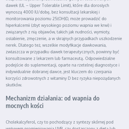
dawek (UL – Upper Tolerable Limit), które dla dorosłych
wynoszą 4000 IU/dobę, bez konsultacji lekarskiej i
monitorowania poziomu 25(OH)D, może prowadzić do
hiperkalcemii (zbyt wysokiego poziomu wapnia we krwi) i
związanych z nią objawów, takich jak nudności, wymioty,
osłabienie, zmęczenie, a w skrajnych przypadkach uszkodzenie
nerek. Dlatego też, wszelkie modyfikacje dawkowania,
zwłaszcza w przypadku dawek terapeutycznych, powinny być
konsultowane z lekarzem lub farmaceutą. Odpowiedzialne
podejście do suplementacji, oparte na rzetelnej diagnostyce i
indywidualnie dobranej dawce, jest kluczem do czerpania
korzyści zdrowotnych z witaminy D bez ryzyka niepożądanych
skutków.
Mechanizm działania: od wapnia do
mocnych kości
Cholekalcyferol, czy to pochodzący z syntezy skórnej pod
wpływem promieniowania UVB, czy dostarczony z dietą lub