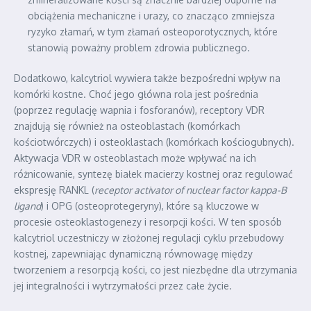
obciążenia mechaniczne i urazy, co znacząco zmniejsza
ryzyko złamań, w tym złamań osteoporotycznych, które
stanowią poważny problem zdrowia publicznego.
Dodatkowo, kalcytriol wywiera także bezpośredni wpływ na
komórki kostne. Choć jego główna rola jest pośrednia
(poprzez regulację wapnia i fosforanów), receptory VDR
znajdują się również na osteoblastach (komórkach
kościotwórczych) i osteoklastach (komórkach kościogubnych).
Aktywacja VDR w osteoblastach może wpływać na ich
różnicowanie, syntezę białek macierzy kostnej oraz regulować
ekspresję RANKL (
receptor activator of nuclear factor kappa-B
ligand
) i OPG (osteoprotegeryny), które są kluczowe w
procesie osteoklastogenezy i resorpcji kości. W ten sposób
kalcytriol uczestniczy w złożonej regulacji cyklu przebudowy
kostnej, zapewniając dynamiczną równowagę między
tworzeniem a resorpcją kości, co jest niezbędne dla utrzymania
jej integralności i wytrzymałości przez całe życie.