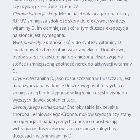
czy używają kremów z filtrem UV.
Ciemna karnacja skóry:
Melanina, działająca jako naturalny
filtr UV, zmniejsza zdolność skóry do efektywnej syntezy
witaminy D. Im ciemniejsza skóra, tym dłuższa ekspozycja
na słońce jest wymagana.
Wiek podeszły:
Zdolność skóry do syntezy witaminy D
spada nawet czterokrotnie wraz z wiekiem. Dodatkowo,
osoby starsze często mają ograniczoną ekspozycję na
słońce i zmniejszoną zdolność nerek do aktywacji witaminy
D.
Otyłość:
Witamina D, jako rozpuszczalna w tłuszczach, jest
magazynowana w tkance tłuszczowej osób otyłych, co
zmniejsza jej biodostępność w krążeniu i często wymaga
wyższych dawek suplementacji.
Zespoły złego wchłaniania:
Choroby takie jak celiakia,
choroba Leśniowskiego-Crohna, mukowiscydoza czy stany
po operacjach bariatrycznych znacząco upośledzają
wchłanianie tłuszczów i witamin rozpuszczalnych w
tłuszczach, w tym witaminy D.