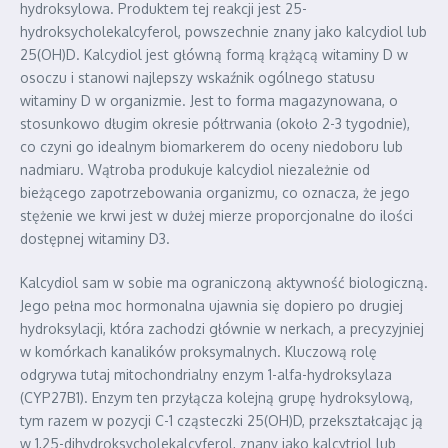
hydroksylowa. Produktem tej reakcji jest 25-
hydroksycholekalcyferol, powszechnie znany jako kalcydiol lub
25(OH)D. Kalcydiol jest główną formą krążącą witaminy D w
osoczu i stanowi najlepszy wskaźnik ogólnego statusu
witaminy D w organizmie. Jest to forma magazynowana, o
stosunkowo długim okresie półtrwania (około 2-3 tygodnie),
co czyni go idealnym biomarkerem do oceny niedoboru lub
nadmiaru. Wątroba produkuje kalcydiol niezależnie od
bieżącego zapotrzebowania organizmu, co oznacza, że jego
stężenie we krwi jest w dużej mierze proporcjonalne do ilości
dostępnej witaminy D3.
Kalcydiol sam w sobie ma ograniczoną aktywność biologiczną.
Jego pełna moc hormonalna ujawnia się dopiero po drugiej
hydroksylacji, która zachodzi głównie w nerkach, a precyzyjniej
w komórkach kanalików proksymalnych. Kluczową rolę
odgrywa tutaj mitochondrialny enzym 1-alfa-hydroksylaza
(CYP27B1). Enzym ten przyłącza kolejną grupę hydroksylową,
tym razem w pozycji C-1 cząsteczki 25(OH)D, przekształcając ją
w 1,25-dihydroksycholekalcyferol, znany jako kalcytriol lub