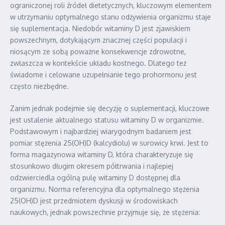
ograniczonej roli źródeł dietetycznych, kluczowym elementem
w utrzymaniu optymalnego stanu odżywienia organizmu staje
się suplementacja. Niedobór witaminy D jest zjawiskiem
powszechnym, dotykającym znacznej części populacji i
niosącym ze sobą poważne konsekwencje zdrowotne,
zwłaszcza w kontekście układu kostnego. Dlatego też
świadome i celowane uzupełnianie tego prohormonu jest
często niezbędne.
Zanim jednak podejmie się decyzję o suplementacji, kluczowe
jest ustalenie aktualnego statusu witaminy D w organizmie.
Podstawowym i najbardziej wiarygodnym badaniem jest
pomiar stężenia 25(OH)D (kalcydiolu) w surowicy krwi. Jest to
forma magazynowa witaminy D, która charakteryzuje się
stosunkowo długim okresem półtrwania i najlepiej
odzwierciedla ogólną pulę witaminy D dostępnej dla
organizmu. Norma referencyjna dla optymalnego stężenia
25(OH)D jest przedmiotem dyskusji w środowiskach
naukowych, jednak powszechnie przyjmuje się, że stężenia: