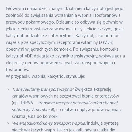
Głównym i najbardziej znanym działaniem kalcytriolu jest jego
zdolność do zwiększania wchłaniania wapnia i fosforanów z
przewodu pokarmowego. Działanie to odbywa się głównie w
jelicie cienkim, zwłaszcza w dwunastnicy i jelicie czczym, gdzie
kalcytriol oddziałuje z enterocytami. Kalcytriol, jako hormon,
wiąże się ze specyficznymi receptorami witaminy D (VDR)
obecnymi w jądrach tych komórek. Po związaniu, kompleks
kalcytriol-VDR działa jako czynnik transkrypcyjny, wpływając na
ekspresję genów odpowiedzialnych za transport wapnia i
fosforanów.
W przypadku wapnia, kalcytriol stymuluje:
Transcelularny transport wapnia:
Zwiększa ekspresję
kanałów wapniowych na szczytowej błonie enterocytów
(np. TRPV6 –
transient receptor potential cation channel
subfamily V member 6
), co ułatwia napływ jonów wapnia z
światła jelita do komórki.
Wewnątrzkomórkowy transport wapnia:
Indukuje syntezę
białek wiążących wapń, takich jak kalbindyna (calbindin-