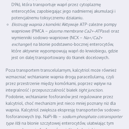
D9k), która transportuje wapń przez cytoplazmę
enterocytów, zapobiegając jego nadmiernej akumulacji i
potencjalnemu toksycznemu działaniu.
Ekstruzję wapnia z komórki:
Aktywuje ATP-zależne pompy
wapniowe (PMCA –
plasma membrane Ca2+-ATPase
) oraz
wymienniki sodowo-wapniowe (NCX –
Na+/Ca2+
exchanger
) na błonie podstawno-bocznej enterocytów,
które aktywnie wypompowują wapń do krwiobiegu, gdzie
jest on dalej transportowany do tkanek docelowych.
Poza transportem transcelularnym, kalcytriol może również
wzmacniać wchłanianie wapnia drogą paracellularną, czyli
przez przestrzenie między komórkami, poprzez wpływ na
integralność i przepuszczalność białek
tight junction
.
Podobnie, wchłanianie fosforanów jest regulowane przez
kalcytriol, choć mechanizm jest nieco mniej poznany niż dla
wapnia. Kalcytriol zwiększa ekspresję transporterów sodowo-
fosforanowych (np. NaPi-IIb –
sodium-phosphate cotransporter
type IIb
) na błonie szczytowej enterocytów, ułatwiając tym