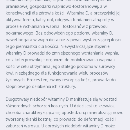
prawidłowej gospodarki wapniowo-fosforanowej, a w
konsekwencji dla zdrowia kości. Witamina D, a precyzyjniej jej
aktywna forma, kalcytriol, odgrywa fundamentalną rolę w
procesie wchłaniania wapnia i fosforanów z przewodu
pokarmowego. Bez odpowiedniego poziomu witaminy D,
nawet bogata w wapń dieta nie zapewni wystarczającej ilości
tego pierwiastka dla kośćca. Niewystarczające stężenie
witaminy D prowadzi do zmniejszonego wchłaniania wapnia,
co z kolei prowokuje organizm do mobilizowania wapnia z
kości w celu utrzymania jego stałego poziomu w surowicy
krwi, niezbędnego dla funkcjonowania wielu procesów
życiowych. Proces ten, zwany resorpcją kości, prowadzi do
stopniowego osłabienia ich struktury.
Długotrwały niedobór witaminy D manifestuje się w postaci
różnorodnych schorzeń kostnych. U dzieci jest to krzywica,
choroba charakteryzująca się upośledzoną mineralizacją nowo
tworzonej tkanki kostnej, co prowadzi do deformacji kości i
zaburzeń wzrostu. U dorosłych niedobór witaminy D może