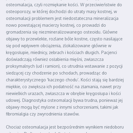
osteomalacja, czyli rozmiękanie kości. W przeciwieństwie do
osteoporozy, w której dochodzi do utraty masy kostnej, w
osteomalacji problemem jest niedostateczna mineralizacja
nowo powstającej macierzy kostnej, co prowadzi do
gromadzenia się niezmineralizowanego osteoidu. Główne
objawy to przewlekłe, rozlane bóle kostne, często nasilające
się pod wpływem obciążenia, zlokalizowane głównie w
kręgosłupie, miednicy, żebrach i kościach długich. Pacjenci
doświadczają również osłabienia mięśni, zwłaszcza
proksymalnych (ud i ramion), co utrudnia wstawanie z pozycji
siedzącej czy chodzenie po schodach, prowadząc do
charakterystycznego 'kaczego chodu’. Kości stają się bardziej
miękkie, co zwiększa ich podatność na złamania, nawet przy
niewielkich urazach, zwłaszcza w obrębie kręgosłupa i kości
udowej. Diagnostyka osteomalacji bywa trudna, ponieważ jej
objawy mogą być mylone z innymi schorzeniami, takimi jak
fibromialgia czy zwyrodnienia stawów.
Chociaż osteomalacja jest bezpośrednim wynikiem niedoboru