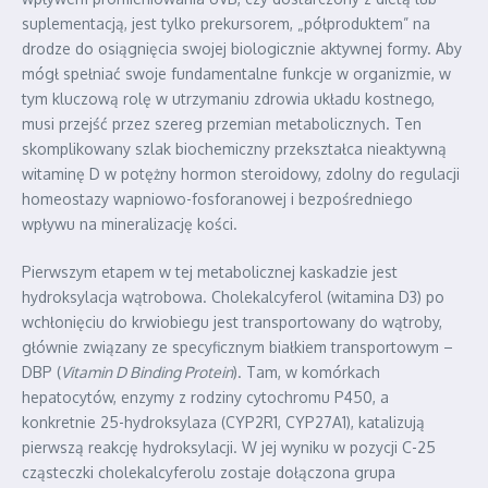
suplementacją, jest tylko prekursorem, „półproduktem” na
drodze do osiągnięcia swojej biologicznie aktywnej formy. Aby
mógł spełniać swoje fundamentalne funkcje w organizmie, w
tym kluczową rolę w utrzymaniu zdrowia układu kostnego,
musi przejść przez szereg przemian metabolicznych. Ten
skomplikowany szlak biochemiczny przekształca nieaktywną
witaminę D w potężny hormon steroidowy, zdolny do regulacji
homeostazy wapniowo-fosforanowej i bezpośredniego
wpływu na mineralizację kości.
Pierwszym etapem w tej metabolicznej kaskadzie jest
hydroksylacja wątrobowa. Cholekalcyferol (witamina D3) po
wchłonięciu do krwiobiegu jest transportowany do wątroby,
głównie związany ze specyficznym białkiem transportowym –
DBP (
Vitamin D Binding Protein
). Tam, w komórkach
hepatocytów, enzymy z rodziny cytochromu P450, a
konkretnie 25-hydroksylaza (CYP2R1, CYP27A1), katalizują
pierwszą reakcję hydroksylacji. W jej wyniku w pozycji C-25
cząsteczki cholekalcyferolu zostaje dołączona grupa