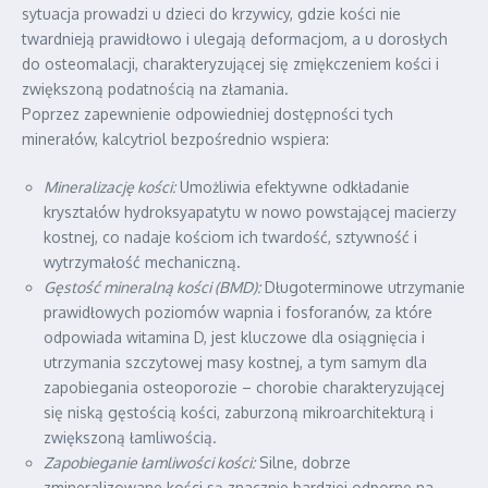
sytuacja prowadzi u dzieci do krzywicy, gdzie kości nie
twardnieją prawidłowo i ulegają deformacjom, a u dorosłych
do osteomalacji, charakteryzującej się zmiękczeniem kości i
zwiększoną podatnością na złamania.
Poprzez zapewnienie odpowiedniej dostępności tych
minerałów, kalcytriol bezpośrednio wspiera:
Mineralizację kości:
Umożliwia efektywne odkładanie
kryształów hydroksyapatytu w nowo powstającej macierzy
kostnej, co nadaje kościom ich twardość, sztywność i
wytrzymałość mechaniczną.
Gęstość mineralną kości (BMD):
Długoterminowe utrzymanie
prawidłowych poziomów wapnia i fosforanów, za które
odpowiada witamina D, jest kluczowe dla osiągnięcia i
utrzymania szczytowej masy kostnej, a tym samym dla
zapobiegania osteoporozie – chorobie charakteryzującej
się niską gęstością kości, zaburzoną mikroarchitekturą i
zwiększoną łamliwością.
Zapobieganie łamliwości kości:
Silne, dobrze
zmineralizowane kości są znacznie bardziej odporne na