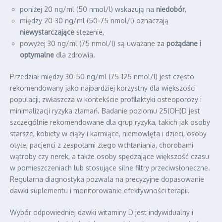
poniżej 20 ng/ml (50 nmol/l) wskazują na
niedobór
,
między 20-30 ng/ml (50-75 nmol/l) oznaczają
niewystarczające
stężenie,
powyżej 30 ng/ml (75 nmol/l) są uważane za
pożądane i
optymalne
dla zdrowia.
Przedział między 30-50 ng/ml (75-125 nmol/l) jest często
rekomendowany jako najbardziej korzystny dla większości
populacji, zwłaszcza w kontekście profilaktyki osteoporozy i
minimalizacji ryzyka złamań. Badanie poziomu 25(OH)D jest
szczególnie rekomendowane dla grup ryzyka, takich jak osoby
starsze, kobiety w ciąży i karmiące, niemowlęta i dzieci, osoby
otyłe, pacjenci z zespołami złego wchłaniania, chorobami
wątroby czy nerek, a także osoby spędzające większość czasu
w pomieszczeniach lub stosujące silne filtry przeciwsłoneczne.
Regularna diagnostyka pozwala na precyzyjne dopasowanie
dawki suplementu i monitorowanie efektywności terapii.
Wybór odpowiedniej dawki witaminy D jest indywidualny i