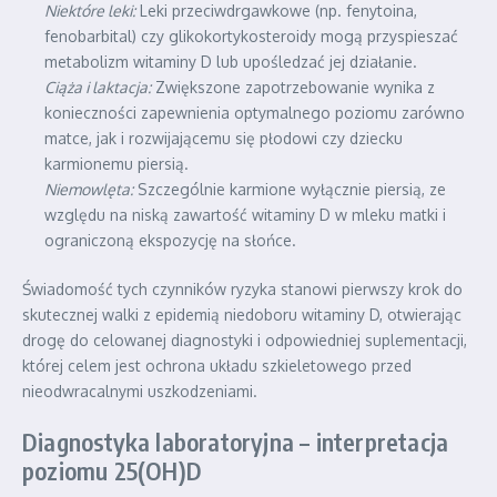
Niektóre leki:
Leki przeciwdrgawkowe (np. fenytoina,
fenobarbital) czy glikokortykosteroidy mogą przyspieszać
metabolizm witaminy D lub upośledzać jej działanie.
Ciąża i laktacja:
Zwiększone zapotrzebowanie wynika z
konieczności zapewnienia optymalnego poziomu zarówno
matce, jak i rozwijającemu się płodowi czy dziecku
karmionemu piersią.
Niemowlęta:
Szczególnie karmione wyłącznie piersią, ze
względu na niską zawartość witaminy D w mleku matki i
ograniczoną ekspozycję na słońce.
Świadomość tych czynników ryzyka stanowi pierwszy krok do
skutecznej walki z epidemią niedoboru witaminy D, otwierając
drogę do celowanej diagnostyki i odpowiedniej suplementacji,
której celem jest ochrona układu szkieletowego przed
nieodwracalnymi uszkodzeniami.
Diagnostyka laboratoryjna – interpretacja
poziomu 25(OH)D