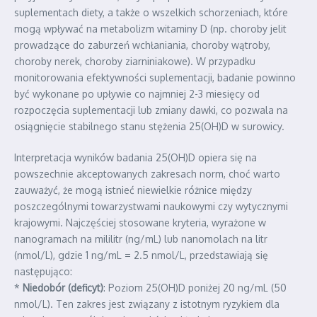
suplementach diety, a także o wszelkich schorzeniach, które
mogą wpływać na metabolizm witaminy D (np. choroby jelit
prowadzące do zaburzeń wchłaniania, choroby wątroby,
choroby nerek, choroby ziarniniakowe). W przypadku
monitorowania efektywności suplementacji, badanie powinno
być wykonane po upływie co najmniej 2-3 miesięcy od
rozpoczęcia suplementacji lub zmiany dawki, co pozwala na
osiągnięcie stabilnego stanu stężenia 25(OH)D w surowicy.
Interpretacja wyników badania 25(OH)D opiera się na
powszechnie akceptowanych zakresach norm, choć warto
zauważyć, że mogą istnieć niewielkie różnice między
poszczególnymi towarzystwami naukowymi czy wytycznymi
krajowymi. Najczęściej stosowane kryteria, wyrażone w
nanogramach na mililitr (ng/mL) lub nanomolach na litr
(nmol/L), gdzie 1 ng/mL = 2.5 nmol/L, przedstawiają się
następująco:
*
Niedobór (deficyt)
: Poziom 25(OH)D poniżej 20 ng/mL (50
nmol/L). Ten zakres jest związany z istotnym ryzykiem dla