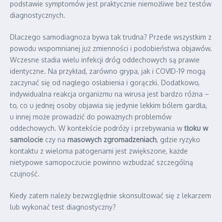
podstawie symptomów jest praktycznie niemożliwe bez testów
diagnostycznych.
Dlaczego samodiagnoza bywa tak trudna? Przede wszystkim z
powodu wspomnianej już zmienności i podobieństwa objawów.
Wczesne stadia wielu infekcji dróg oddechowych są prawie
identyczne. Na przykład, zarówno grypa, jak i COVID-19 mogą
zaczynać się od nagłego osłabienia i gorączki. Dodatkowo,
indywidualna reakcja organizmu na wirusa jest bardzo różna –
to, co u jednej osoby objawia się jedynie lekkim bólem gardła,
u innej może prowadzić do poważnych problemów
oddechowych. W kontekście podróży i przebywania w
tłoku w
samolocie
czy na
masowych zgromadzeniach
, gdzie ryzyko
kontaktu z wieloma patogenami jest zwiększone, każde
nietypowe samopoczucie powinno wzbudzać szczególną
czujność.
Kiedy zatem należy bezwzględnie skonsultować się z lekarzem
lub wykonać test diagnostyczny?