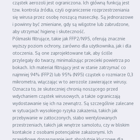
cząstek aerozoli jest ograniczona. Ich główną funkcją jest
tzw. kontrola źródła, czyli ograniczenie rozprzestrzeniania
się wirusa przez osobę noszącą maseczkę. Są jednorazowe
i powinny być zmieniane, gdy są wilgotne lub zabrudzone,
aby utrzymać higienę i skuteczność.
Półmaski filtrujące, takie jak FFP2/N95, oferują znacznie
wyższy poziom ochrony, zarówno dla użytkownika, jak i dla
otoczenia. Są one zaprojektowane tak, aby ściśle
przylegały do twarzy, minimalizując przecieki powietrza po
bokach. Ich materiał filtrujący jest w stanie zatrzymać co
najmniej 94% (FFP2) lub 95% (N95) cząstek o rozmiarze 0,3
mikrometra, włączając w to aerozole zawierające wirusy.
Oznacza to, że skuteczniej chronią noszącego przed
wdychaniem cząstek wirusowych, a także ograniczają
wydostawanie się ich na zewnątrz. Są szczególnie zalecane
w sytuacjach wysokiego ryzyka zakażenia, takich jak
przebywanie w zatłoczonych, słabo wentylowanych
przestrzeniach, takich jak wnętrze samolotu, czy w bliskim
kontakcie z osobami potencjalnie zakażonymi. Ich
prawidłowe dopasowanie jest absolutnie kluczowe dla