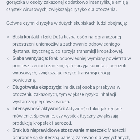
gorączka u osoby zakażonej dodatkowo intensyfikuje emisję
cząstek wirusowych, zwiększając ryzyko dla otoczenia.
Główne czynniki ryzyka w dużych skupiskach ludzi obejmują:
Bliski kontakt i tłok:
Duża liczba osób na ograniczonej
przestrzeni uniemożliwia zachowanie odpowiedniego
dystansu fizycznego, co sprzyja transmisji kropelkowej.
Słaba wentylacja:
Brak odpowiedniej wymiany powietrza w
pomieszczeniach zamkniętych sprzyja kumulacji aerozoli
wirusowych, zwiększając ryzyko transmisji drogą
powietrzną.
Długotrwała ekspozycja:
Im dłużej osoba przebywa w
otoczeniu zakażonych, tym większe ryzyko inhalacji
wystarczającej dawki wirusa.
Intensywność aktywności:
Aktywności takie jak głośne
mówienie, śpiewanie, czy wysiłek fizyczny zwiększają
produkcję kropelek i aerozoli.
Brak lub nieprawidłowe stosowanie maseczek:
Maseczki
ochronne są skuteczną barierą zarówno dla wydychanych,