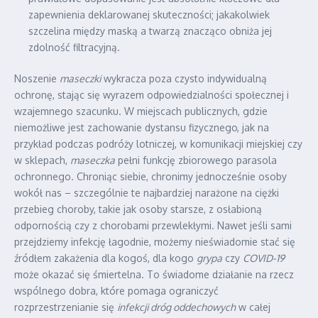
zapewnienia deklarowanej skuteczności; jakakolwiek
szczelina między maską a twarzą znacząco obniża jej
zdolność filtracyjną.
Noszenie
maseczki
wykracza poza czysto indywidualną
ochronę, stając się wyrazem odpowiedzialności społecznej i
wzajemnego szacunku. W miejscach publicznych, gdzie
niemożliwe jest zachowanie dystansu fizycznego, jak na
przykład podczas podróży lotniczej, w komunikacji miejskiej czy
w sklepach,
maseczka
pełni funkcję zbiorowego parasola
ochronnego. Chroniąc siebie, chronimy jednocześnie osoby
wokół nas – szczególnie te najbardziej narażone na ciężki
przebieg choroby, takie jak osoby starsze, z osłabioną
odpornością czy z chorobami przewlekłymi. Nawet jeśli sami
przejdziemy infekcję łagodnie, możemy nieświadomie stać się
źródłem zakażenia dla kogoś, dla kogo
grypa
czy
COVID-19
może okazać się śmiertelna. To świadome działanie na rzecz
wspólnego dobra, które pomaga ograniczyć
rozprzestrzenianie się
infekcji dróg oddechowych
w całej