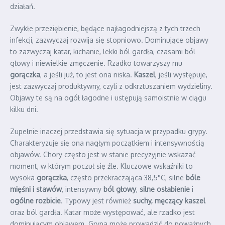
działań.
Zwykłe przeziębienie, będące najłagodniejszą z tych trzech
infekcji, zazwyczaj rozwija się stopniowo. Dominujące objawy
to zazwyczaj katar, kichanie, lekki ból gardła, czasami ból
głowy i niewielkie zmęczenie. Rzadko towarzyszy mu
gorączka
, a jeśli już, to jest ona niska.
Kaszel
, jeśli występuje,
jest zazwyczaj produktywny, czyli z odkrztuszaniem wydzieliny.
Objawy te są na ogół łagodne i ustępują samoistnie w ciągu
kilku dni.
Zupełnie inaczej przedstawia się sytuacja w przypadku grypy.
Charakteryzuje się ona nagłym początkiem i intensywnością
objawów. Chory często jest w stanie precyzyjnie wskazać
moment, w którym poczuł się źle. Kluczowe wskaźniki to
wysoka
gorączka
, często przekraczająca 38,5°C, silne
bóle
mięśni i stawów
, intensywny
ból głowy
,
silne osłabienie
i
ogólne rozbicie
. Typowy jest również
suchy, męczący kaszel
oraz ból gardła. Katar może występować, ale rzadko jest
dominującym objawem. Grypa może prowadzić do poważnych