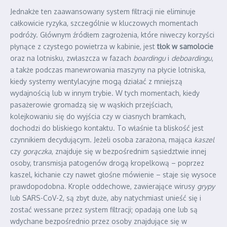
Jednakże ten zaawansowany system filtracji nie eliminuje
całkowicie ryzyka, szczególnie w kluczowych momentach
podróży. Głównym źródłem zagrożenia, które niweczy korzyści
płynące z czystego powietrza w kabinie, jest
tłok w samolocie
oraz na lotnisku, zwłaszcza w fazach
boardingu
i
deboardingu
,
a także podczas manewrowania maszyny na płycie lotniska,
kiedy systemy wentylacyjne mogą działać z mniejszą
wydajnością lub w innym trybie. W tych momentach, kiedy
pasażerowie gromadzą się w wąskich przejściach,
kolejkowaniu się do wyjścia czy w ciasnych bramkach,
dochodzi do bliskiego kontaktu. To właśnie ta bliskość jest
czynnikiem decydującym. Jeżeli osoba zarażona, mająca
kaszel
czy
gorączka
, znajduje się w bezpośrednim sąsiedztwie innej
osoby, transmisja patogenów drogą kropelkową – poprzez
kaszel, kichanie czy nawet głośne mówienie – staje się wysoce
prawdopodobna. Krople oddechowe, zawierające wirusy
grypy
lub SARS-CoV-2, są zbyt duże, aby natychmiast unieść się i
zostać wessane przez system filtracji; opadają one lub są
wdychane bezpośrednio przez osoby znajdujące się w