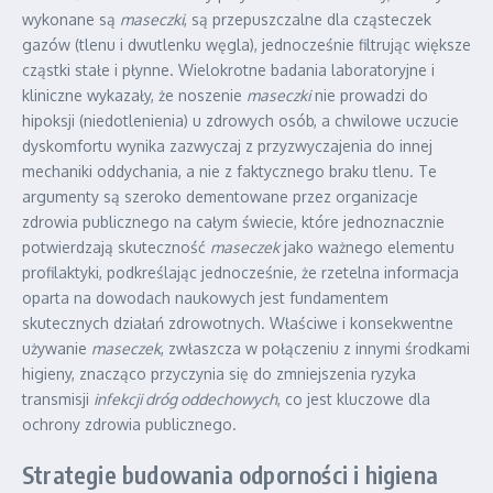
wykonane są
maseczki
, są przepuszczalne dla cząsteczek
gazów (tlenu i dwutlenku węgla), jednocześnie filtrując większe
cząstki stałe i płynne. Wielokrotne badania laboratoryjne i
kliniczne wykazały, że noszenie
maseczki
nie prowadzi do
hipoksji (niedotlenienia) u zdrowych osób, a chwilowe uczucie
dyskomfortu wynika zazwyczaj z przyzwyczajenia do innej
mechaniki oddychania, a nie z faktycznego braku tlenu. Te
argumenty są szeroko dementowane przez organizacje
zdrowia publicznego na całym świecie, które jednoznacznie
potwierdzają skuteczność
maseczek
jako ważnego elementu
profilaktyki, podkreślając jednocześnie, że rzetelna informacja
oparta na dowodach naukowych jest fundamentem
skutecznych działań zdrowotnych. Właściwe i konsekwentne
używanie
maseczek
, zwłaszcza w połączeniu z innymi środkami
higieny, znacząco przyczynia się do zmniejszenia ryzyka
transmisji
infekcji dróg oddechowych
, co jest kluczowe dla
ochrony zdrowia publicznego.
Strategie budowania odporności i higiena