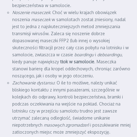
bezpieczeństwa w samolocie.
Noszenie maseczek
: Choć w wielu krajach obowiązek
noszenia
maseczek
w samolotach został zniesiony, nadal
jest to jedna z najskuteczniejszych metod zmniejszania
transmisji wirusów. Zaleca się noszenie dobrze
dopasowanej maseczki FFP2 (lub innej o wysokiej
skuteczności filtracji) przez cały czas pobytu na lotnisku i w
samolocie, zwłaszcza w czasie
boardingu
i
deboardingu
,
kiedy panuje największy
tłok w samolocie
. Maseczka
stanowi barierę dla kropel oddechowych, chroniąc zarówno
noszącego, jak i osoby w jego otoczeniu.
Zachowanie dystansu
: O ile to możliwe, należy unikać
bliskiego kontaktu z innymi pasażerami, szczególnie w
kolejkach do odprawy, kontroli bezpieczeństwa, bramki i
podczas oczekiwania na wejście na pokład. Chociaż na
lotnisku czy w przejściu samolotu trudno jest zawsze
utrzymać zalecaną odległość, świadome unikanie
niepotrzebnych
masowych zgromadzeń
i poszukiwanie mniej
zatłoczonych miejsc może zmniejszyć ekspozycję.