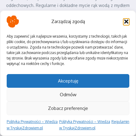
oddechowych. Regularne i dokładne mycie rąk wodą z mydłem
przez co najmniej 20 sekund jest fundamentalne. Należy to
robić zwłaszcza po skorzystaniu z toalety, przed jedzeniem, po
Zarządzaj zgodą
dotykaniu powierzchni w miejscach publicznych (klamek,
poręczy, ekranów dotykowych, terminali płatniczych), a także
Aby zapewnić jak najlepsze wrażenia, korzystamy z technologii, takich jak
po kaszlu lub kichaniu. Kiedy dostęp do wody i mydła jest
pliki cookie, do przechowywania i/lub uzyskiwania dostępu do informacji
ograniczony, na przykład w podróży, niezbędny staje się
o urządzeniu. Zgoda na te technologie pozwoli nam przetwarzać dane,
takie jak zachowanie podczas przeglądania lub unikalne identyfikatory na
alkoholowy środek do dezynfekcji rąk (zawierający co najmniej
tej stronie. Brak wyrażenia zgody lub wycofanie zgody może niekorzystnie
60% alkoholu). Noś go zawsze przy sobie i stosuj często,
wpłynąć na niektóre cechy i funkcje.
zwłaszcza po kontakcie z potencjalnie zanieczyszczonymi
przedmiotami. Wypracuj nawyk unikania dotykania twarzy –
Akceptuję
oczu, nosa i ust – brudnymi rękami, gdyż jest to najprostsza
droga dla wirusów, by przedostać się do naszego organizmu i
Odmów
zapoczątkować infekcję.
Zobacz preferencje
Odporność organizmu to nasza wewnętrzna tarcza ochronna,
której kondycja bezpośrednio przekłada się na zdolność do
Polityka Prywatności – Wiedza
Polityka Prywatności – Wiedza
Regulamin
walki z patogenami. Dbanie o nią jest inwestycją w zdrowie,
w TryskajZdrowiem.pl
w TryskajZdrowiem.pl
która znacząco zmniejsza podatność na infekcje dróg