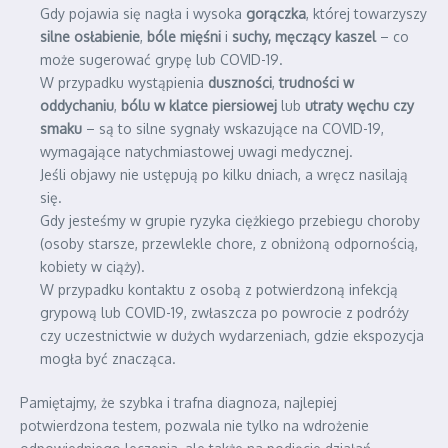
Gdy pojawia się nagła i wysoka
gorączka
, której towarzyszy
silne osłabienie
,
bóle mięśni
i
suchy, męczący kaszel
– co
może sugerować grypę lub COVID-19.
W przypadku wystąpienia
duszności
,
trudności w
oddychaniu
,
bólu w klatce piersiowej
lub
utraty węchu czy
smaku
– są to silne sygnały wskazujące na COVID-19,
wymagające natychmiastowej uwagi medycznej.
Jeśli objawy nie ustępują po kilku dniach, a wręcz nasilają
się.
Gdy jesteśmy w grupie ryzyka ciężkiego przebiegu choroby
(osoby starsze, przewlekle chore, z obniżoną odpornością,
kobiety w ciąży).
W przypadku kontaktu z osobą z potwierdzoną infekcją
grypową lub COVID-19, zwłaszcza po powrocie z podróży
czy uczestnictwie w dużych wydarzeniach, gdzie ekspozycja
mogła być znacząca.
Pamiętajmy, że szybka i trafna diagnoza, najlepiej
potwierdzona testem, pozwala nie tylko na wdrożenie