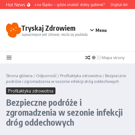
Przejdź do treści
Hot News
Akupunktura na Śląsku – gdzie znaleźć dobry gabinet?
Digital detox i 
Tryskaj Zdrowiem
Menu
najważniejsze jest zdrowie, reszta się poukłada
Mapa strony
Strona główna
/
Odporność
/
Profilaktyka zdrowotna
/
Bezpieczne
podróże i zgromadzenia w sezonie infekcji dróg oddechowych
Profilaktyka zdrowotna
Bezpieczne podróże i
zgromadzenia w sezonie infekcji
dróg oddechowych