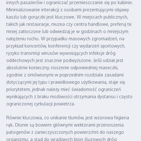
innych pasażerów i ograniczać przemieszczanie się po kabinie.
Minimalizowanie interakcji z osobami prezentującymi objawy
kaszlu lub gorączki jest kluczowe. W miejscach publicznych,
takich jak restauracje, muzea czy centra handlowe, preferuj te
mniej zatłoczone lub odwiedzaj je w godzinach o mniejszym
natężeniu ruchu. W przypadku masowych zgromadzeń, na
przykład koncertów, konferencji czy wydarzeń sportowych,
ryzyko transmisji wirusów wywołujących infekcje dróg
oddechowych jest znacznie podwyższone. Jeśli udział jest
absolutnie konieczny, noszenie odpowiedniej maseczki,
zgodnie z omówionymi w poprzednim rozdziale zasadami
dotyczącymi jej typu i prawidłowego użytkowania, staje się
priorytetem, jednak należy mieć świadomość ograniczeń
wynikających z braku możliwości utrzymania dystansu i często
ograniczonej cyrkulacji powietrza.
Równie kluczowa, co unikanie tłumów, jest wzorowa higiena
rąk. Dłonie są bowiem głównymi wektorami przenoszenia
patogenów z zanieczyszczonych powierzchni do naszego
organizmu, a stąd do wrażliwych błon śluzowych dróg