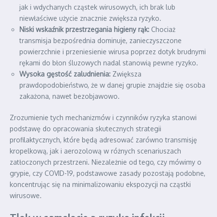
jak i wdychanych cząstek wirusowych, ich brak lub
niewłaściwe użycie znacznie zwiększa ryzyko.
Niski wskaźnik przestrzegania higieny rąk:
Chociaż
transmisja bezpośrednia dominuje, zanieczyszczone
powierzchnie i przeniesienie wirusa poprzez dotyk brudnymi
rękami do błon śluzowych nadal stanowią pewne ryzyko.
Wysoka gęstość zaludnienia:
Zwiększa
prawdopodobieństwo, że w danej grupie znajdzie się osoba
zakażona, nawet bezobjawowo.
Zrozumienie tych mechanizmów i czynników ryzyka stanowi
podstawę do opracowania skutecznych strategii
profilaktycznych, które będą adresować zarówno transmisję
kropelkową, jak i aerozolową w różnych scenariuszach
zatłoczonych przestrzeni. Niezależnie od tego, czy mówimy o
grypie, czy COVID-19, podstawowe zasady pozostają podobne,
koncentrując się na minimalizowaniu ekspozycji na cząstki
wirusowe.