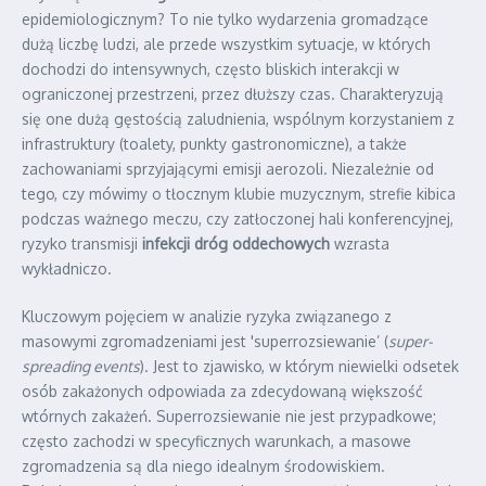
epidemiologicznym? To nie tylko wydarzenia gromadzące
dużą liczbę ludzi, ale przede wszystkim sytuacje, w których
dochodzi do intensywnych, często bliskich interakcji w
ograniczonej przestrzeni, przez dłuższy czas. Charakteryzują
się one dużą gęstością zaludnienia, wspólnym korzystaniem z
infrastruktury (toalety, punkty gastronomiczne), a także
zachowaniami sprzyjającymi emisji aerozoli. Niezależnie od
tego, czy mówimy o tłocznym klubie muzycznym, strefie kibica
podczas ważnego meczu, czy zatłoczonej hali konferencyjnej,
ryzyko transmisji
infekcji dróg oddechowych
wzrasta
wykładniczo.
Kluczowym pojęciem w analizie ryzyka związanego z
masowymi zgromadzeniami jest 'superrozsiewanie’ (
super-
spreading events
). Jest to zjawisko, w którym niewielki odsetek
osób zakażonych odpowiada za zdecydowaną większość
wtórnych zakażeń. Superrozsiewanie nie jest przypadkowe;
często zachodzi w specyficznych warunkach, a masowe
zgromadzenia są dla niego idealnym środowiskiem.