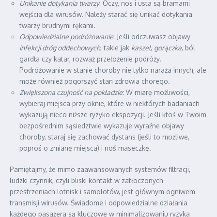
Unikanie dotykania twarzy
: Oczy, nos i usta są bramami
wejścia dla wirusów. Należy starać się unikać dotykania
twarzy brudnymi rękami.
Odpowiedzialne podróżowanie
: Jeśli odczuwasz objawy
infekcji dróg oddechowych
, takie jak
kaszel
,
gorączka
, ból
gardła czy katar, rozważ przełożenie podróży.
Podróżowanie w stanie choroby nie tylko naraża innych, ale
może również pogorszyć stan zdrowia chorego.
Zwiększona czujność na pokładzie
: W miarę możliwości,
wybieraj miejsca przy oknie, które w niektórych badaniach
wykazują nieco niższe ryzyko ekspozycji. Jeśli ktoś w Twoim
bezpośrednim sąsiedztwie wykazuje wyraźne objawy
choroby, staraj się zachować dystans (jeśli to możliwe,
poproś o zmianę miejsca) i noś maseczkę.
Pamiętajmy, że mimo zaawansowanych systemów filtracji,
ludzki czynnik, czyli bliski kontakt w zatłoczonych
przestrzeniach lotnisk i samolotów, jest głównym ogniwem
transmisji wirusów. Świadome i odpowiedzialne działania
każdego pasażera są kluczowe w minimalizowaniu ryzyka