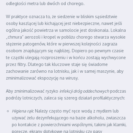
odległości metra lub dwóch od chorego.
W praktyce oznacza to, że siedzenie w bliskim sąsiedztwie
osoby kaszlącej lub kichającej jest niebezpieczne, nawet jeśli
ogólna jakość powietrza w samolocie jest doskonała. Lokalna
„chmura” aerozoli i kropel w pobliżu chorego stwarza wysokie
stężenie patogenów, które w pierwszej kolejności zagraża
osobom znajdującym się najbliżej. Dopiero po pewnym czasie
te cząstki ulegają rozproszeniu i w końcu zostają wychwycone
przez filtry. Dlatego tak kluczowe staje się świadome
zachowanie zarówno na lotnisku, jak i w samej maszynie, aby
zminimalizować ekspozycję na wirusy.
Aby zminimalizować ryzyko
infekcji dróg oddechowych
podczas
podróży lotniczych, zaleca się szereg działań profilaktycznych:
Higiena rąk
: Należy często myć ręce wodą z mydłem lub
używać żelu dezynfekującego na bazie alkoholu, zwłaszcza
po kontakcie z powierzchniami wspólnymi, takimi jak klamki,
poręcze, ekrany dotykowe na lotnisku czy pasy