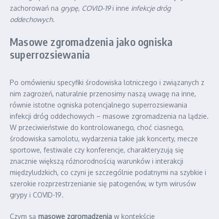
zachorowań na
grypę
,
COVID-19
i inne
infekcje dróg
oddechowych
.
Masowe zgromadzenia jako ogniska
superrozsiewania
Po omówieniu specyfiki środowiska lotniczego i związanych z
nim zagrożeń, naturalnie przenosimy naszą uwagę na inne,
równie istotne ogniska potencjalnego superrozsiewania
infekcji dróg oddechowych – masowe zgromadzenia na lądzie.
W przeciwieństwie do kontrolowanego, choć ciasnego,
środowiska samolotu, wydarzenia takie jak koncerty, mecze
sportowe, festiwale czy konferencje, charakteryzują się
znacznie większą różnorodnością warunków i interakcji
międzyludzkich, co czyni je szczególnie podatnymi na szybkie i
szerokie rozprzestrzenianie się patogenów, w tym wirusów
grypy i COVID-19.
Czym są
masowe zgromadzenia
w kontekście