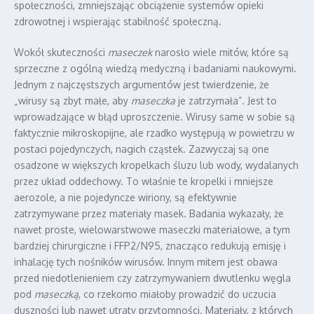
społeczności, zmniejszając obciążenie systemów opieki
zdrowotnej i wspierając stabilność społeczną.
Wokół skuteczności
maseczek
narosło wiele mitów, które są
sprzeczne z ogólną wiedzą medyczną i badaniami naukowymi.
Jednym z najczęstszych argumentów jest twierdzenie, że
„wirusy są zbyt małe, aby
maseczka
je zatrzymała”. Jest to
wprowadzające w błąd uproszczenie. Wirusy same w sobie są
faktycznie mikroskopijne, ale rzadko występują w powietrzu w
postaci pojedynczych, nagich cząstek. Zazwyczaj są one
osadzone w większych kropelkach śluzu lub wody, wydalanych
przez układ oddechowy. To właśnie te kropelki i mniejsze
aerozole, a nie pojedyncze wiriony, są efektywnie
zatrzymywane przez materiały masek. Badania wykazały, że
nawet proste, wielowarstwowe maseczki materiałowe, a tym
bardziej chirurgiczne i FFP2/N95, znacząco redukują emisję i
inhalację tych nośników wirusów. Innym mitem jest obawa
przed niedotlenieniem czy zatrzymywaniem dwutlenku węgla
pod
maseczką
, co rzekomo miałoby prowadzić do uczucia
duszności lub nawet utraty przytomności. Materiały, z których