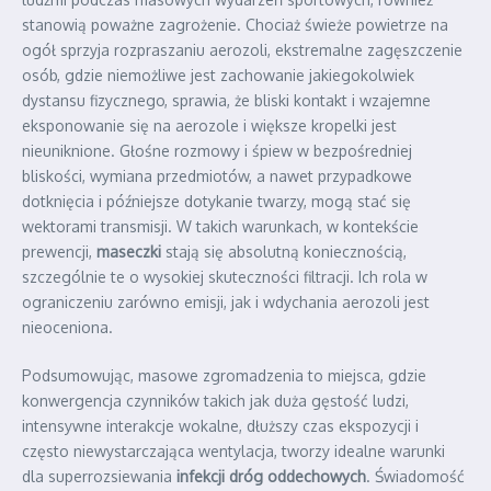
stanowią poważne zagrożenie. Chociaż świeże powietrze na
ogół sprzyja rozpraszaniu aerozoli, ekstremalne zagęszczenie
osób, gdzie niemożliwe jest zachowanie jakiegokolwiek
dystansu fizycznego, sprawia, że bliski kontakt i wzajemne
eksponowanie się na aerozole i większe kropelki jest
nieuniknione. Głośne rozmowy i śpiew w bezpośredniej
bliskości, wymiana przedmiotów, a nawet przypadkowe
dotknięcia i późniejsze dotykanie twarzy, mogą stać się
wektorami transmisji. W takich warunkach, w kontekście
prewencji,
maseczki
stają się absolutną koniecznością,
szczególnie te o wysokiej skuteczności filtracji. Ich rola w
ograniczeniu zarówno emisji, jak i wdychania aerozoli jest
nieoceniona.
Podsumowując, masowe zgromadzenia to miejsca, gdzie
konwergencja czynników takich jak duża gęstość ludzi,
intensywne interakcje wokalne, dłuższy czas ekspozycji i
często niewystarczająca wentylacja, tworzy idealne warunki
dla superrozsiewania
infekcji dróg oddechowych
. Świadomość