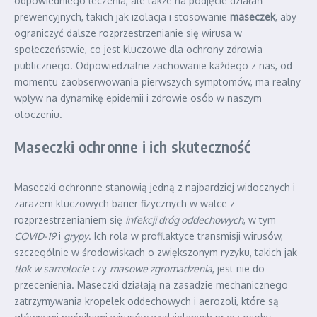
odpowiedniego leczenia, ale także na podjęcie działań
prewencyjnych, takich jak izolacja i stosowanie
maseczek
, aby
ograniczyć dalsze rozprzestrzenianie się wirusa w
społeczeństwie, co jest kluczowe dla ochrony zdrowia
publicznego. Odpowiedzialne zachowanie każdego z nas, od
momentu zaobserwowania pierwszych symptomów, ma realny
wpływ na dynamikę epidemii i zdrowie osób w naszym
otoczeniu.
Maseczki ochronne i ich skuteczność
Maseczki ochronne stanowią jedną z najbardziej widocznych i
zarazem kluczowych barier fizycznych w walce z
rozprzestrzenianiem się
infekcji dróg oddechowych
, w tym
COVID-19
i
grypy
. Ich rola w profilaktyce transmisji wirusów,
szczególnie w środowiskach o zwiększonym ryzyku, takich jak
tłok w samolocie
czy
masowe zgromadzenia
, jest nie do
przecenienia. Maseczki działają na zasadzie mechanicznego
zatrzymywania kropelek oddechowych i aerozoli, które są