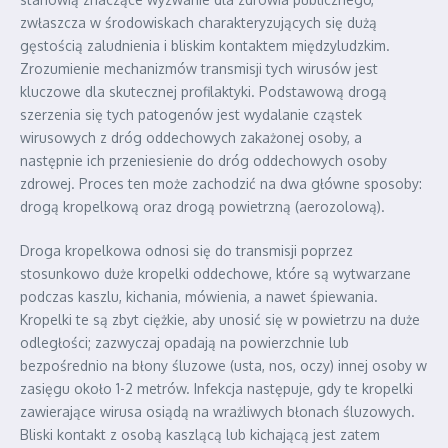
zwłaszcza w środowiskach charakteryzujących się dużą
gęstością zaludnienia i bliskim kontaktem międzyludzkim.
Zrozumienie mechanizmów transmisji tych wirusów jest
kluczowe dla skutecznej profilaktyki. Podstawową drogą
szerzenia się tych patogenów jest wydalanie cząstek
wirusowych z dróg oddechowych zakażonej osoby, a
następnie ich przeniesienie do dróg oddechowych osoby
zdrowej. Proces ten może zachodzić na dwa główne sposoby:
drogą kropelkową oraz drogą powietrzną (aerozolową).
Droga kropelkowa odnosi się do transmisji poprzez
stosunkowo duże kropelki oddechowe, które są wytwarzane
podczas kaszlu, kichania, mówienia, a nawet śpiewania.
Kropelki te są zbyt ciężkie, aby unosić się w powietrzu na duże
odległości; zazwyczaj opadają na powierzchnie lub
bezpośrednio na błony śluzowe (usta, nos, oczy) innej osoby w
zasięgu około 1-2 metrów. Infekcja następuje, gdy te kropelki
zawierające wirusa osiądą na wrażliwych błonach śluzowych.
Bliski kontakt z osobą kaszlącą lub kichającą jest zatem