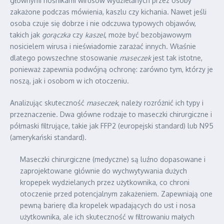
głównymi nośnikami wirusów wydzielanych przez osoby
zakażone podczas mówienia, kaszlu czy kichania. Nawet jeśli
osoba czuje się dobrze i nie odczuwa typowych objawów,
takich jak
gorączka
czy
kaszel
, może być bezobjawowym
nosicielem wirusa i nieświadomie zarażać innych. Właśnie
dlatego powszechne stosowanie
maseczek
jest tak istotne,
ponieważ zapewnia podwójną ochronę: zarówno tym, którzy je
noszą, jak i osobom w ich otoczeniu.
Analizując skuteczność
maseczek
, należy rozróżnić ich typy i
przeznaczenie. Dwa główne rodzaje to maseczki chirurgiczne i
półmaski filtrujące, takie jak FFP2 (europejski standard) lub N95
(amerykański standard).
Maseczki chirurgiczne (medyczne) są luźno dopasowane i
zaprojektowane głównie do wychwytywania dużych
kropepek wydzielanych przez użytkownika, co chroni
otoczenie przed potencjalnym zakażeniem. Zapewniają one
pewną barierę dla kropelek wpadających do ust i nosa
użytkownika, ale ich skuteczność w filtrowaniu małych