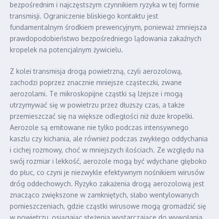
bezpośrednim i najczęstszym czynnikiem ryzyka w tej formie
transmisji. Ograniczenie bliskiego kontaktu jest
fundamentalnym środkiem prewencyjnym, ponieważ zmniejsza
prawdopodobieństwo bezpośredniego lądowania zakaźnych
kropelek na potencjalnym żywicielu.
Z kolei transmisja drogą powietrzną, czyli aerozolową,
zachodzi poprzez znacznie mniejsze cząsteczki, zwane
aerozolami. Te mikroskopijne cząstki są lżejsze i mogą
utrzymywać się w powietrzu przez dłuższy czas, a także
przemieszczać się na większe odległości niż duże kropelki.
Aerozole są emitowane nie tylko podczas intensywnego
kaszlu czy kichania, ale również podczas zwykłego oddychania
i cichej rozmowy, choć w mniejszych ilościach. Ze względu na
swój rozmiar i lekkość, aerozole mogą być wdychane głęboko
do płuc, co czyni je niezwykle efektywnym nośnikiem wirusów
dróg oddechowych. Ryzyko zakażenia drogą aerozolową jest
znacząco zwiększone w zamkniętych, słabo wentylowanych
pomieszczeniach, gdzie cząstki wirusowe mogą gromadzić się
w powietrzu, osiągając stężenia wystarczające do wywołania