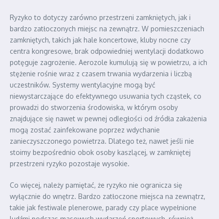
Ryzyko to dotyczy zarówno przestrzeni zamkniętych, jak i
bardzo zatłoczonych miejsc na zewnątrz. W pomieszczeniach
zamkniętych, takich jak hale koncertowe, kluby nocne czy
centra kongresowe, brak odpowiedniej wentylacji dodatkowo
potęguje zagrożenie. Aerozole kumulują się w powietrzu, a ich
stężenie rośnie wraz z czasem trwania wydarzenia i liczbą
uczestników. Systemy wentylacyjne mogą być
niewystarczające do efektywnego usuwania tych cząstek, co
prowadzi do stworzenia środowiska, w którym osoby
znajdujące się nawet w pewnej odległości od źródła zakażenia
mogą zostać zainfekowane poprzez wdychanie
zanieczyszczonego powietrza. Dlatego też, nawet jeśli nie
stoimy bezpośrednio obok osoby kaszlącej, w zamkniętej
przestrzeni ryzyko pozostaje wysokie.
Co więcej, należy pamiętać, że ryzyko nie ogranicza się
wyłącznie do wnętrz. Bardzo zatłoczone miejsca na zewnątrz,
takie jak festiwale plenerowe, parady czy place wypełnione
ludźmi podczas masowych wydarzeń sportowych, również