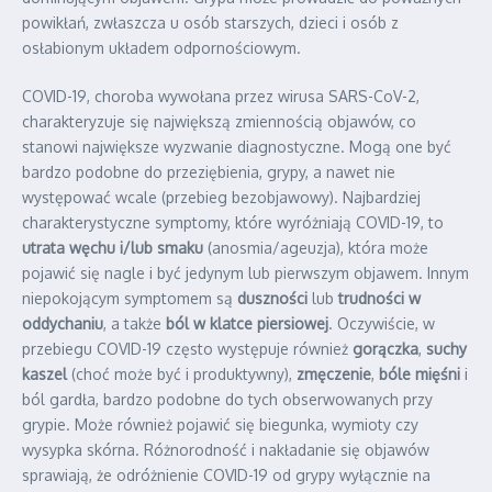
powikłań, zwłaszcza u osób starszych, dzieci i osób z
osłabionym układem odpornościowym.
COVID-19, choroba wywołana przez wirusa SARS-CoV-2,
charakteryzuje się największą zmiennością objawów, co
stanowi największe wyzwanie diagnostyczne. Mogą one być
bardzo podobne do przeziębienia, grypy, a nawet nie
występować wcale (przebieg bezobjawowy). Najbardziej
charakterystyczne symptomy, które wyróżniają COVID-19, to
utrata węchu i/lub smaku
(anosmia/ageuzja), która może
pojawić się nagle i być jedynym lub pierwszym objawem. Innym
niepokojącym symptomem są
duszności
lub
trudności w
oddychaniu
, a także
ból w klatce piersiowej
. Oczywiście, w
przebiegu COVID-19 często występuje również
gorączka
,
suchy
kaszel
(choć może być i produktywny),
zmęczenie
,
bóle mięśni
i
ból gardła, bardzo podobne do tych obserwowanych przy
grypie. Może również pojawić się biegunka, wymioty czy
wysypka skórna. Różnorodność i nakładanie się objawów
sprawiają, że odróżnienie COVID-19 od grypy wyłącznie na