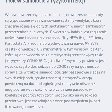
Tłok w samolocie a ryzyko infekcji
Wbrew powszechnym przekonaniom, nowoczesne samoloty
są wyposażone w zaawansowane systemy wentylacji, które
znacznie różnią się od tych spotykanych w innych zamkniętych
przestrzeniach publicznych. Powietrze w kabinie jest regularnie
odświeżane i przepuszczane przez filtry HEPA (High-Efficiency
Particulate Air), zdolne do wychwytywania nawet 99.97%
cząstek o wielkości 0.3 mikrometra, w tym wirusów i bakterii,
które są odpowiedzialne za
infekcje dróg oddechowych
, takie
jak
grypa
czy
COVID-19
. Częstotliwość wymiany powietrza jest
wysoka, często dochodząca do 20-30 razy na godzinę, co
sprawia, że w trakcie samego lotu, gdy pasażerowie siedzą na
swoich miejscach, ryzyko transmisji patogenów drogą
powietrzną na duże odległości jest relatywnie niższe niż
mogłoby się wydawać. To tworzy pewien paradoks w
kontekście podróży lotniczych: środowisko na wysokości
przelotowej jest zaskakująco czyste pod względem jakości
filtrowanego powietrza.