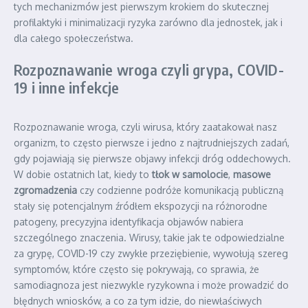
tych mechanizmów jest pierwszym krokiem do skutecznej
profilaktyki i minimalizacji ryzyka zarówno dla jednostek, jak i
dla całego społeczeństwa.
Rozpoznawanie wroga czyli grypa, COVID-
19 i inne infekcje
Rozpoznawanie wroga, czyli wirusa, który zaatakował nasz
organizm, to często pierwsze i jedno z najtrudniejszych zadań,
gdy pojawiają się pierwsze objawy infekcji dróg oddechowych.
W dobie ostatnich lat, kiedy to
tłok w samolocie
,
masowe
zgromadzenia
czy codzienne podróże komunikacją publiczną
stały się potencjalnym źródłem ekspozycji na różnorodne
patogeny, precyzyjna identyfikacja objawów nabiera
szczególnego znaczenia. Wirusy, takie jak te odpowiedzialne
za grypę, COVID-19 czy zwykłe przeziębienie, wywołują szereg
symptomów, które często się pokrywają, co sprawia, że
samodiagnoza jest niezwykle ryzykowna i może prowadzić do
błędnych wniosków, a co za tym idzie, do niewłaściwych