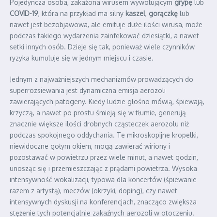
Pojedyncza osoba, zakażona wirusem wywołującym
grypę
lub
COVID-19
, która na przykład ma silny
kaszel
,
gorączkę
lub
nawet jest bezobjawowa, ale emituje duże ilości wirusa, może
podczas takiego wydarzenia zainfekować dziesiątki, a nawet
setki innych osób. Dzieje się tak, ponieważ wiele czynników
ryzyka kumuluje się w jednym miejscu i czasie.
Jednym z najważniejszych mechanizmów prowadzących do
superrozsiewania jest dynamiczna emisja aerozoli
zawierających patogeny. Kiedy ludzie głośno mówią, śpiewają,
krzyczą, a nawet po prostu śmieją się w tłumie, generują
znacznie większe ilości drobnych cząsteczek aerozolu niż
podczas spokojnego oddychania. Te mikroskopijne kropelki,
niewidoczne gołym okiem, mogą zawierać wiriony i
pozostawać w powietrzu przez wiele minut, a nawet godzin,
unosząc się i przemieszczając z prądami powietrza. Wysoka
intensywność wokalizacji, typowa dla koncertów (śpiewanie
razem z artystą), meczów (okrzyki, doping), czy nawet
intensywnych dyskusji na konferencjach, znacząco zwiększa
stężenie tych potencjalnie zakaźnych aerozoli w otoczeniu.