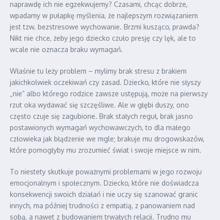
naprawdę ich nie egzekwujemy? Czasami, chcąc dobrze,
wpadamy w pułapkę myślenia, że najlepszym rozwiązaniem
jest tzw. bezstresowe wychowanie. Brzmi kusząco, prawda?
Nikt nie chce, żeby jego dziecko czuło presję czy lęk, ale to
wcale nie oznacza braku wymagań.
Właśnie tu leży problem – mylimy brak stresu z brakiem
jakichkolwiek oczekiwań czy zasad. Dziecko, które nie słyszy
„nie” albo którego rodzice zawsze ustępują, może na pierwszy
rzut oka wydawać się szczęśliwe. Ale w głębi duszy, ono
często czuje się zagubione. Brak stałych reguł, brak jasno
postawionych wymagań wychowawczych, to dla małego
człowieka jak błądzenie we mgle; brakuje mu drogowskazów,
które pomogłyby mu zrozumieć świat i swoje miejsce w nim.
To niestety skutkuje poważnymi problemami w jego rozwoju
emocjonalnym i społecznym. Dziecko, które nie doświadcza
konsekwencji swoich działań i nie uczy się szanować granic
innych, ma później trudności z empatią, z panowaniem nad
sobą, a nawet z budowaniem trwałych relacji. Trudno mu