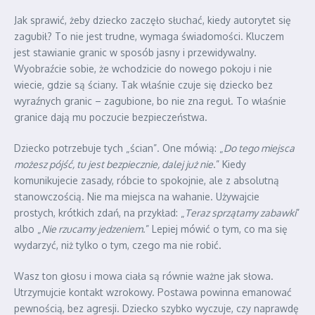
Jak sprawić, żeby dziecko zaczęło słuchać, kiedy autorytet się
zagubił? To nie jest trudne, wymaga świadomości. Kluczem
jest stawianie granic w sposób jasny i przewidywalny.
Wyobraźcie sobie, że wchodzicie do nowego pokoju i nie
wiecie, gdzie są ściany. Tak właśnie czuje się dziecko bez
wyraźnych granic – zagubione, bo nie zna reguł. To właśnie
granice dają mu poczucie bezpieczeństwa.
Dziecko potrzebuje tych „ścian”. One mówią: „
Do tego miejsca
możesz pójść, tu jest bezpiecznie, dalej już nie
.” Kiedy
komunikujecie zasady, róbcie to spokojnie, ale z absolutną
stanowczością. Nie ma miejsca na wahanie. Używajcie
prostych, krótkich zdań, na przykład: „
Teraz sprzątamy zabawki
”
albo „
Nie rzucamy jedzeniem
.” Lepiej mówić o tym, co ma się
wydarzyć, niż tylko o tym, czego ma nie robić.
Wasz ton głosu i mowa ciała są równie ważne jak słowa.
Utrzymujcie kontakt wzrokowy. Postawa powinna emanować
pewnością, bez agresji. Dziecko szybko wyczuje, czy naprawdę