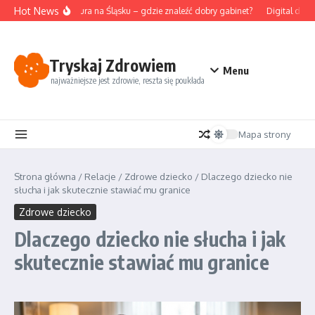
Przejdź do treści
Hot News
Akupunktura na Śląsku – gdzie znaleźć dobry gabinet?
Digital detox
Tryskaj Zdrowiem
Menu
najważniejsze jest zdrowie, reszta się poukłada
Mapa strony
Strona główna
/
Relacje
/
Zdrowe dziecko
/
Dlaczego dziecko nie
słucha i jak skutecznie stawiać mu granice
Zdrowe dziecko
Dlaczego dziecko nie słucha i jak
skutecznie stawiać mu granice