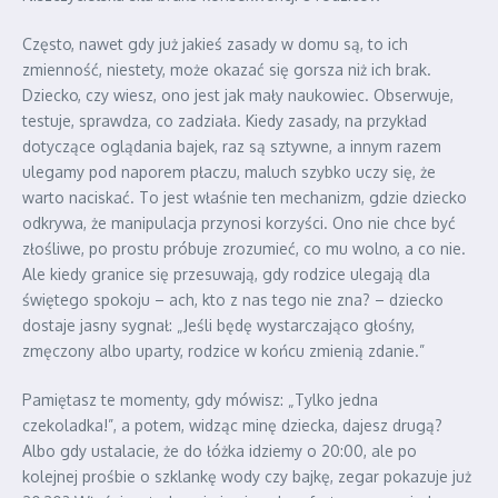
Często, nawet gdy już jakieś zasady w domu są, to ich
zmienność, niestety, może okazać się gorsza niż ich brak.
Dziecko, czy wiesz, ono jest jak mały naukowiec. Obserwuje,
testuje, sprawdza, co zadziała. Kiedy zasady, na przykład
dotyczące oglądania bajek, raz są sztywne, a innym razem
ulegamy pod naporem płaczu, maluch szybko uczy się, że
warto naciskać. To jest właśnie ten mechanizm, gdzie dziecko
odkrywa, że manipulacja przynosi korzyści. Ono nie chce być
złośliwe, po prostu próbuje zrozumieć, co mu wolno, a co nie.
Ale kiedy granice się przesuwają, gdy rodzice ulegają dla
świętego spokoju – ach, kto z nas tego nie zna? – dziecko
dostaje jasny sygnał: „Jeśli będę wystarczająco głośny,
zmęczony albo uparty, rodzice w końcu zmienią zdanie.”
Pamiętasz te momenty, gdy mówisz: „Tylko jedna
czekoladka!”, a potem, widząc minę dziecka, dajesz drugą?
Albo gdy ustalacie, że do łóżka idziemy o 20:00, ale po
kolejnej prośbie o szklankę wody czy bajkę, zegar pokazuje już