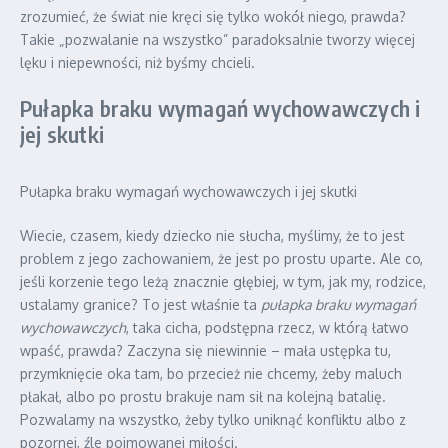
zrozumieć, że świat nie kręci się tylko wokół niego, prawda?
Takie „pozwalanie na wszystko” paradoksalnie tworzy więcej
lęku i niepewności, niż byśmy chcieli.
Pułapka braku wymagań wychowawczych i
jej skutki
Pułapka braku wymagań wychowawczych i jej skutki
Wiecie, czasem, kiedy dziecko nie słucha, myślimy, że to jest
problem z jego zachowaniem, że jest po prostu uparte. Ale co,
jeśli korzenie tego leżą znacznie głębiej, w tym, jak my, rodzice,
ustalamy granice? To jest właśnie ta
pułapka braku wymagań
wychowawczych
, taka cicha, podstępna rzecz, w którą łatwo
wpaść, prawda? Zaczyna się niewinnie – mała ustępka tu,
przymknięcie oka tam, bo przecież nie chcemy, żeby maluch
płakał, albo po prostu brakuje nam sił na kolejną batalię.
Pozwalamy na wszystko, żeby tylko uniknąć konfliktu albo z
pozornej, źle pojmowanej miłości.