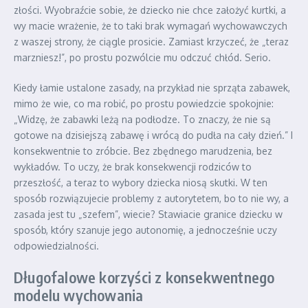
złości. Wyobraźcie sobie, że dziecko nie chce założyć kurtki, a
wy macie wrażenie, że to taki brak wymagań wychowawczych
z waszej strony, że ciągle prosicie. Zamiast krzyczeć, że „teraz
marzniesz!”, po prostu pozwólcie mu odczuć chłód. Serio.
Kiedy łamie ustalone zasady, na przykład nie sprząta zabawek,
mimo że wie, co ma robić, po prostu powiedzcie spokojnie:
„Widzę, że zabawki leżą na podłodze. To znaczy, że nie są
gotowe na dzisiejszą zabawę i wrócą do pudła na cały dzień.” I
konsekwentnie to zróbcie. Bez zbędnego marudzenia, bez
wykładów. To uczy, że brak konsekwencji rodziców to
przeszłość, a teraz to wybory dziecka niosą skutki. W ten
sposób rozwiązujecie problemy z autorytetem, bo to nie wy, a
zasada jest tu „szefem”, wiecie? Stawiacie granice dziecku w
sposób, który szanuje jego autonomię, a jednocześnie uczy
odpowiedzialności.
Długofalowe korzyści z konsekwentnego
modelu wychowania