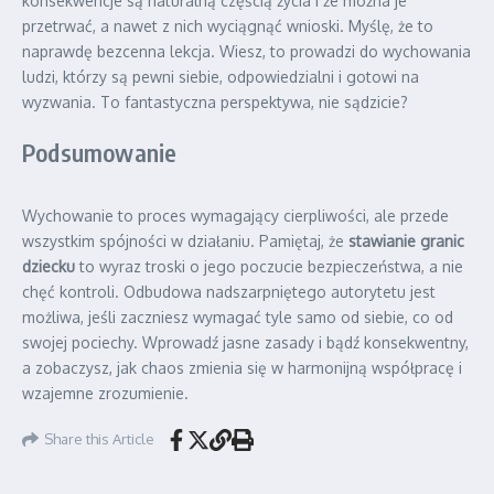
konsekwencje są naturalną częścią życia i że można je
przetrwać, a nawet z nich wyciągnąć wnioski. Myślę, że to
naprawdę bezcenna lekcja. Wiesz, to prowadzi do wychowania
ludzi, którzy są pewni siebie, odpowiedzialni i gotowi na
wyzwania. To fantastyczna perspektywa, nie sądzicie?
Podsumowanie
Wychowanie to proces wymagający cierpliwości, ale przede
wszystkim spójności w działaniu. Pamiętaj, że
stawianie granic
dziecku
to wyraz troski o jego poczucie bezpieczeństwa, a nie
chęć kontroli. Odbudowa nadszarpniętego autorytetu jest
możliwa, jeśli zaczniesz wymagać tyle samo od siebie, co od
swojej pociechy. Wprowadź jasne zasady i bądź konsekwentny,
a zobaczysz, jak chaos zmienia się w harmonijną współpracę i
wzajemne zrozumienie.
Share this Article