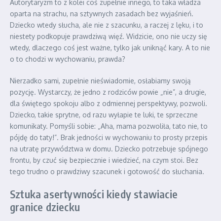
Autorytaryzm to z kolei coś zupełnie innego, to taka władza
oparta na strachu, na sztywnych zasadach bez wyjaśnień.
Dziecko wtedy słucha, ale nie z szacunku, a raczej z lęku, i to
niestety podkopuje prawdziwą więź. Widzicie, ono nie uczy się
wtedy, dlaczego coś jest ważne, tylko jak uniknąć kary. A to nie
o to chodzi w wychowaniu, prawda?
Nierzadko sami, zupełnie nieświadomie, osłabiamy swoją
pozycję. Wystarczy, że jedno z rodziców powie „nie”, a drugie,
dla świętego spokoju albo z odmiennej perspektywy, pozwoli.
Dziecko, takie sprytne, od razu wyłapie te luki, te sprzeczne
komunikaty. Pomyśli sobie: „Aha, mama pozwoliła, tato nie, to
pójdę do taty!”. Brak jedności w wychowaniu to prosty przepis
na utratę przywództwa w domu. Dziecko potrzebuje spójnego
frontu, by czuć się bezpiecznie i wiedzieć, na czym stoi. Bez
tego trudno o prawdziwy szacunek i gotowość do słuchania.
Sztuka asertywności kiedy stawiacie
granice dziecku