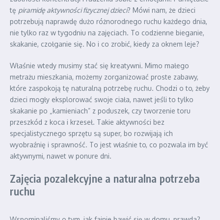
tę
piramidę aktywności fizycznej dzieci
? Mówi nam, że dzieci
potrzebują naprawdę dużo różnorodnego ruchu każdego dnia,
nie tylko raz w tygodniu na zajęciach. To codzienne bieganie,
skakanie, czołganie się. No i co zrobić, kiedy za oknem leje?
Właśnie wtedy musimy stać się kreatywni. Mimo małego
metrażu mieszkania, możemy zorganizować proste zabawy,
które zaspokoją tę naturalną potrzebę ruchu. Chodzi o to, żeby
dzieci mogły eksplorować swoje ciała, nawet jeśli to tylko
skakanie po „kamieniach” z poduszek, czy tworzenie toru
przeszkód z koca i krzeseł. Takie aktywności bez
specjalistycznego sprzętu są super, bo rozwijają ich
wyobraźnię i sprawność. To jest właśnie to, co pozwala im być
aktywnymi, nawet w ponure dni.
Zajęcia pozalekcyjne a naturalna potrzeba
ruchu
Wspominaliśmy o tym, jak fajnie bawić się w domu, prawda?