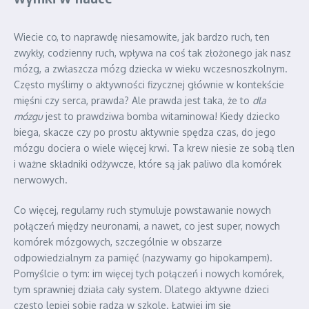
Wiecie co, to naprawdę niesamowite, jak bardzo ruch, ten
zwykły, codzienny ruch, wpływa na coś tak złożonego jak nasz
mózg, a zwłaszcza mózg dziecka w wieku wczesnoszkolnym.
Często myślimy o aktywności fizycznej głównie w kontekście
mięśni czy serca, prawda? Ale prawda jest taka, że to
dla
mózgu
jest to prawdziwa bomba witaminowa! Kiedy dziecko
biega, skacze czy po prostu aktywnie spędza czas, do jego
mózgu dociera o wiele więcej krwi. Ta krew niesie ze sobą tlen
i ważne składniki odżywcze, które są jak paliwo dla komórek
nerwowych.
Co więcej, regularny ruch stymuluje powstawanie nowych
połączeń między neuronami, a nawet, co jest super, nowych
komórek mózgowych, szczególnie w obszarze
odpowiedzialnym za pamięć (nazywamy go hipokampem).
Pomyślcie o tym: im więcej tych połączeń i nowych komórek,
tym sprawniej działa cały system. Dlatego aktywne dzieci
często lepiej sobie radzą w szkole. Łatwiej im się