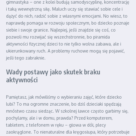
gimnastyka – one z kolei budują samodyscyplinę, koncentrację
i taką wewnętrzną siłę. Maluch uczy się stawiać sobie cele i
dążyć do nich, radzić sobie z własnymi emocjami. No wiesz, to
naprawdę pomaga w rozwoju społecznym, bo dziecko poznaje
siebie i swoje granice. Najlepiej, jeśli znajdzie się coś, co
pozwoli mu rozwijać się wszechstronnie, bo piramida
aktywności fizycznej dzieci to nie tylko wolna zabawa, ale i
ukierunkowany ruch. A problemy ruchowe mogą się pojawić,
jeśli tego zabraknie.
Wady postawy jako skutek braku
aktywności
Pamiętasz, jak mówiliśmy o wybieraniu zajęć, które dziecko
lubi? To ma ogromne znaczenie, bo dziś dzieciaki spędzają
mnóstwo czasu siedząc. W szkolnej ławce często garbimy się,
pochylamy, ale i w domu, prawda? Przed komputerem,
tabletem, z telefonem w ręku – głowa w dół, plecy
zaokrąglone. To nienaturalne dla kręgosłupa, który potrzebuje