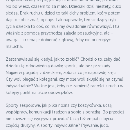
No bo wiesz, czasem to za mało. Dzieciaki dziś, niestety, dużo
siedzą. Brak ruchu u dzieci to taki cichy problem, który potem
daje o sobie znać, oj daje. Tak naprawdę, ten siedzący tryb
życia dziecka to coś, co musimy świadomie równoważyć. I tu
właśnie z pomocą przychodzą zajęcia pozalekcyjne, ale –
uwaga – trzeba je dobierać z głową, żeby nie przeciążyć
malucha.
Zastanawiałeś się kiedyś, jak to zrobić? Chodzi o to, żeby dać
dziecku tę odpowiednią dawkę sportu, ale bez przesady.
Najpierw pogadaj z dzieckiem, zobacz co je naprawdę kręci.
Czy woli biegać z kolegami, czy może woli skupić się na czymś
indywidualnie? Ważne jest, żeby nie zamienić radości z ruchu w
kolejny punkt na liście obowiązków.
Sporty zespołowe, jak piłka nożna czy koszykówka, uczą
współpracy, komunikacji i radzenia sobie z porażką. Bo przecież
nie zawsze się wygrywa, prawda? Uczą też empatii i bycia
częścią drużyny. A sporty indywidualne? Pływanie, judo,