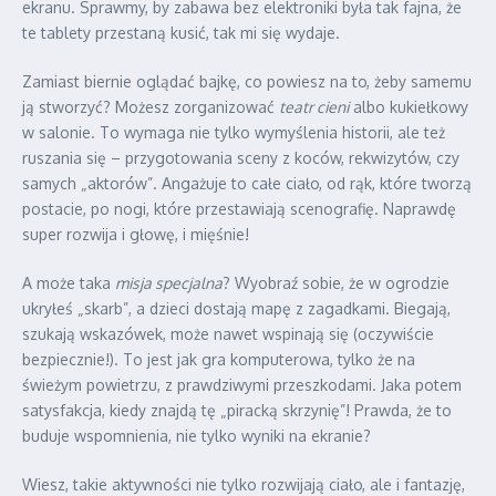
ekranu. Sprawmy, by zabawa bez elektroniki była tak fajna, że
te tablety przestaną kusić, tak mi się wydaje.
Zamiast biernie oglądać bajkę, co powiesz na to, żeby samemu
ją stworzyć? Możesz zorganizować
teatr cieni
albo kukiełkowy
w salonie. To wymaga nie tylko wymyślenia historii, ale też
ruszania się – przygotowania sceny z koców, rekwizytów, czy
samych „aktorów”. Angażuje to całe ciało, od rąk, które tworzą
postacie, po nogi, które przestawiają scenografię. Naprawdę
super rozwija i głowę, i mięśnie!
A może taka
misja specjalna
? Wyobraź sobie, że w ogrodzie
ukryłeś „skarb”, a dzieci dostają mapę z zagadkami. Biegają,
szukają wskazówek, może nawet wspinają się (oczywiście
bezpiecznie!). To jest jak gra komputerowa, tylko że na
świeżym powietrzu, z prawdziwymi przeszkodami. Jaka potem
satysfakcja, kiedy znajdą tę „piracką skrzynię”! Prawda, że to
buduje wspomnienia, nie tylko wyniki na ekranie?
Wiesz, takie aktywności nie tylko rozwijają ciało, ale i fantazję,