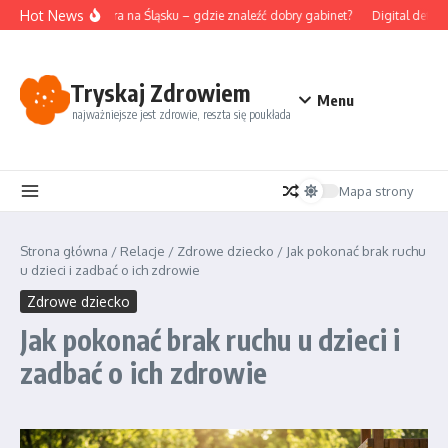
Przejdź do treści
Hot News
Akupunktura na Śląsku – gdzie znaleźć dobry gabinet?
Digital detox i
Tryskaj Zdrowiem
Menu
najważniejsze jest zdrowie, reszta się poukłada
Mapa strony
Strona główna
/
Relacje
/
Zdrowe dziecko
/
Jak pokonać brak ruchu
u dzieci i zadbać o ich zdrowie
Zdrowe dziecko
Jak pokonać brak ruchu u dzieci i
zadbać o ich zdrowie