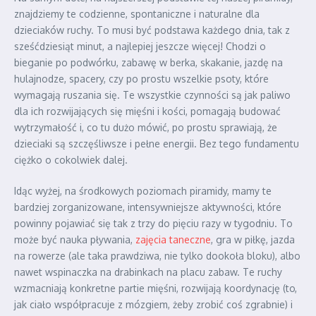
znajdziemy te codzienne, spontaniczne i naturalne dla
dzieciaków ruchy. To musi być podstawa każdego dnia, tak z
sześćdziesiąt minut, a najlepiej jeszcze więcej! Chodzi o
bieganie po podwórku, zabawę w berka, skakanie, jazdę na
hulajnodze, spacery, czy po prostu wszelkie psoty, które
wymagają ruszania się. Te wszystkie czynności są jak paliwo
dla ich rozwijających się mięśni i kości, pomagają budować
wytrzymałość i, co tu dużo mówić, po prostu sprawiają, że
dzieciaki są szczęśliwsze i pełne energii. Bez tego fundamentu
ciężko o cokolwiek dalej.
Idąc wyżej, na środkowych poziomach piramidy, mamy te
bardziej zorganizowane, intensywniejsze aktywności, które
powinny pojawiać się tak z trzy do pięciu razy w tygodniu. To
może być nauka pływania,
zajęcia taneczne
, gra w piłkę, jazda
na rowerze (ale taka prawdziwa, nie tylko dookoła bloku), albo
nawet wspinaczka na drabinkach na placu zabaw. Te ruchy
wzmacniają konkretne partie mięśni, rozwijają koordynację (to,
jak ciało współpracuje z mózgiem, żeby zrobić coś zgrabnie) i