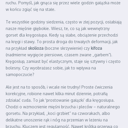
ruchu. Pomyśl, jak gnąca się przez wiele godzin gałązka może
w końcu zgiąć się na stałe.
Te wszystkie godziny siedzenia, często w złej pozycji, osłabiają
nasze mięśnie głębokie. Wiesz, te, co są jak wewnętrzny
gorset dla kręgosłupa. Kiedy są słabe, obciążenie przechodzi
na kręgi i stawy. To prosta droga do trwałych deformacji, jak
na przykład
skolioza
(boczne skrzywienie) czy
kifoza
(nadmierne wygięcie piersiowe, czasem zwane „garbem”).
Kręgosłup, zamiast być elastycznym, staje się sztywny i często
bolesny. Czy wyobrażasz sobie, jak to wpływa na
samopoczucie?
Ale jest na to sposób, i wcale nie trudny! Proste ćwiczenia
korekcyjne, robione nawet kilka minut dziennie, potrafią
zdziałać cuda. To jak 'prostowanie gałązki’ dla kręgosłupa.
Chodzi o wzmocnienie mięśni brzucha i pleców – naturalnego
gorsetu. Na przykład, „koci grzbiet” na czworakach, albo
delikatne unoszenie rąk i nóg na przemian w leżeniu na
brzuchu. Kluczem jest regularność. Nawet krótka przerwa co