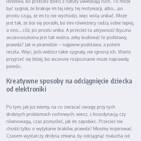
lenistwa, bo przecież dzieci z natury uwielbiają ruch. To może
być sygnał, że brakuje im tej iskry, tej motywacji, albo… po
prostu czują, że im to nie wychodzi, więc wolą unikać. Może
jest tak, że boi się porażki, bo inni rówieśnicy radzą sobie lepiej,
a ono… cóż, po prostu unika. A przecież ta
aktywność fizyczna
wczesnoszkolna
jest tak ważna, żeby budować te podstawy,
prawda? Jak w piramidzie – najpierw podstawa, a potem
reszta. Więc, jeśli widzisz takie sygnały, nie ignoruj ich. Warto
przyjrzeć się bliżej, bo wczesne rozpoznanie może naprawdę
pomóc.
Kreatywne sposoby na odciągnięcie dziecka
od elektroniki
Po tym, jak już wiemy, na co zwracać uwagę przy tych
drobnych problemach ruchowych, wiesz, z koordynacją czy
równowagą, czas pomyśleć, jak im zapobiec. Przecież nie
chodzi tylko o wytykanie braków, prawda? Musimy inspirować.
Czasem wystarczy drobna zmiana, by odciągnąć malucha od