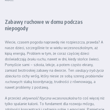
Zabawy ruchowe w domu podczas
niepogody
Wiecie, czasem pogoda naprawdę nie rozpieszcza, prawda? A
nasze dzieci, szczególnie te w wieku wczesnoszkolnym, aż
kipią energią. Problem w tym, że coraz częściej dzieci
doświadczają
braku ruchu
, nawet w dni, kiedy słońce świeci.
Pomyślcie sami – szkoła, lekcje, a potem często ekrany,
zamiast beztroskiej zabawy na dworze. Ten
siedzący tryb życia
dziecka
to cichy wróg, który niesie ze sobą szereg
problemów
ruchowych
: słabą koordynację, trudności z równowagą, a
nawet problemy z postawą.
A przecież
aktywność fizyczna wczesnoszkolna
to coś więcej niż
tylko spalanie kalorii. To fundament dla rozwoju mózgu,
zdolności koncentracji i radzenia sobie z emocjami. Pamiętacie