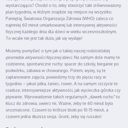
wystarczająco? Chodzi o to, żeby stworzyć taki zrównoważony
plan tygodnia, w którym znajdzie się miejsce na wszystko.
Pamiętaj, Światowa Organizacja Zdrowia (WHO) zaleca co
najmniej 60 minut umiarkowanej lub intensywnej aktywności
fizycznej każdego dnia dla dzieci w wieku wczesnoszkolnym.
To wcale nie jest tak dużo, jak się wydaje!
Możemy pomyśleć o tym jak o takiej naszej rodzicielskiej
piramidzie aktywności fizycznej dzieci
. Na samym dole mamy te
codzienne, spontaniczne ruchy: spacer do szkoły, bieganie po
podwórku, zabawa w chowanego. Potem, wyżej, są te
zaplanowane zajęcia, powiedzmy trzy do pięciu razy w
tygodniu – jakaś piłka, taniec, rower. A na samym szczycie te
rzadsze, intensywniejsze aktywności, jak wycieczka górska czy
pływanie. Wprowadzenie takich regularnych „dawek ruchu” to
klucz do zdrowia, uwierz mi. Ważne, żeby te 60 minut było
urozmaicone. Czasem to krótsze bloki po 10-15 minut, a
czasem jedna dłuższa sesja. Grunt, żeby się ruszało!