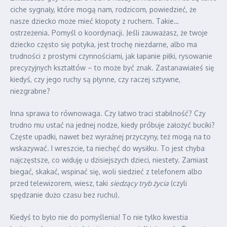
ciche sygnały, które mogą nam, rodzicom, powiedzieć, że
nasze dziecko może mieć kłopoty z ruchem. Takie…
ostrzeżenia. Pomyśl o koordynacji. Jeśli zauważasz, że twoje
dziecko często się potyka, jest trochę niezdarne, albo ma
trudności z prostymi czynnościami, jak łapanie piłki, rysowanie
precyzyjnych kształtów – to może być znak. Zastanawiałeś się
kiedyś, czy jego ruchy są płynne, czy raczej sztywne,
niezgrabne?
Inna sprawa to równowaga. Czy łatwo traci stabilność? Czy
trudno mu ustać na jednej nodze, kiedy próbuje założyć buciki?
Częste upadki, nawet bez wyraźnej przyczyny, też mogą na to
wskazywać. I wreszcie, ta niechęć do wysiłku. To jest chyba
najczęstsze, co widuję u dzisiejszych dzieci, niestety. Zamiast
biegać, skakać, wspinać się, woli siedzieć z telefonem albo
przed telewizorem, wiesz, taki
siedzący tryb życia
(czyli
spędzanie dużo czasu bez ruchu).
Kiedyś to było nie do pomyślenia! To nie tylko kwestia