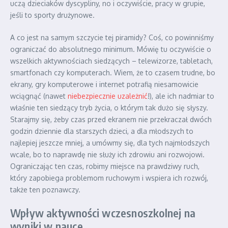
uczą dzieciaków dyscypliny, no i oczywiście, pracy w grupie,
jeśli to sporty drużynowe.
A co jest na samym szczycie tej piramidy? Coś, co powinniśmy
ograniczać do absolutnego minimum. Mówię tu oczywiście o
wszelkich aktywnościach siedzących – telewizorze, tabletach,
smartfonach czy komputerach. Wiem, że to czasem trudne, bo
ekrany, gry komputerowe i internet potrafią niesamowicie
wciągnąć (nawet
niebezpiecznie uzależnić
!), ale ich nadmiar to
właśnie ten siedzący tryb życia, o którym tak dużo się słyszy.
Starajmy się, żeby czas przed ekranem nie przekraczał dwóch
godzin dziennie dla starszych dzieci, a dla młodszych to
najlepiej jeszcze mniej, a umówmy się, dla tych najmłodszych
wcale, bo to naprawdę nie służy ich zdrowiu ani rozwojowi.
Ograniczając ten czas, robimy miejsce na prawdziwy ruch,
który zapobiega problemom ruchowym i wspiera ich rozwój,
także ten poznawczy.
Wpływ aktywności wczesnoszkolnej na
wyniki w nauce