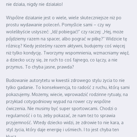
nie działa, nigdy nie działało!
Wspólne działanie jest o wiele, wiele skuteczniejsze niż po
prostu wydawanie poleceń. Pomyślcie sami – czy wy
wolelibyście usłyszeć: „Idź pobiegać!” czy raczej: „Hej, może
pójdziemy razem na spacer, albo pograć w piłkę?” Widzicie tę
różnicę? Kiedy jesteśmy razem aktywni, budujemy coś więcej
niż tylko kondycję. Tworzymy wspomnienia, wzmacniamy więź,
a dziecko uczy się, że ruch to coś fajnego, co łączy, a nie
przymus. To chyba jasne, prawda?
Budowanie autorytetu w kwestii zdrowego stylu życia to nie
tylko gadanie. To konsekwencja, to radość z ruchu, którą sami
pokazujemy. Możemy, wiecie, wprowadzić rodzinne rytuały, na
przykład cotygodniowy wypad na rower czy wspólne
ćwiczenia. Nie musimy być super sportowcami. Chodzi o
regularność i o to, żeby pokazać, że nam też to sprawia
przyjemność. Wtedy dziecko widzi, że zdrowie to nie kara, a
styl życia, który daje energię i uśmiech. I to jest chyba ten
klucz.