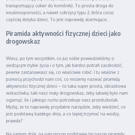
transportujący cukier do komórek). To prosta droga do
insulinooporności, a nawet cukrzycy typu 2, która coraz
częściej dotyka dzieci. To jest naprawdę alarmujące.
Piramida aktywności fizycznej dzieci jako
drogowskaz
Wiesz, po tym wszystkim, co już sobie powiedzieliśmy o
siedzącym trybie życia i o tym, jak bardzo potrafi zaszkodzić,
pewnie zastanawiasz się, co właściwie robić. I tu właśnie z
pomocą przychodzi nam coś, co możemy nazwać piramidą
aktywności fizycznej dzieci – to taka super prosta, obrazkowa
wskazówka, taki nasz mały drogowskaz, żeby łatwiej było nam
ogarnąć, ile i jakiego ruchu potrzebuje nasz przedszkolak.
Myślę, że to naprawdę przydatne narzędzie, żeby wiedzieć, co
jest podstawą każdego dnia, a co lepiej trzymać na wodzy,
prawda?
Na samym dole, na najszerszej podstawie tej naszej piramidy,