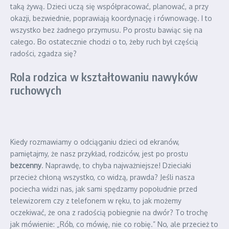
taką żywą. Dzieci uczą się współpracować, planować, a przy
okazji, bezwiednie, poprawiają koordynację i równowagę. I to
wszystko bez żadnego przymusu. Po prostu bawiąc się na
całego. Bo ostatecznie chodzi o to, żeby ruch był częścią
radości, zgadza się?
Rola rodzica w kształtowaniu nawyków
ruchowych
Kiedy rozmawiamy o odciąganiu dzieci od ekranów,
pamiętajmy, że nasz przykład, rodziców, jest po prostu
bezcenny
. Naprawdę, to chyba najważniejsze! Dzieciaki
przecież chłoną wszystko, co widzą, prawda? Jeśli nasza
pociecha widzi nas, jak sami spędzamy popołudnie przed
telewizorem czy z telefonem w ręku, to jak możemy
oczekiwać, że ona z radością pobiegnie na dwór? To trochę
jak mówienie: „Rób, co mówię, nie co robię.” No, ale przecież to