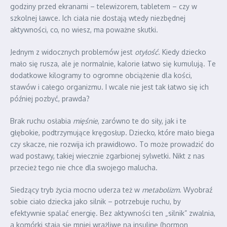
godziny przed ekranami – telewizorem, tabletem – czy w
szkolnej ławce. Ich ciała nie dostają wtedy niezbędnej
aktywności, co, no wiesz, ma poważne skutki.
Jednym z widocznych problemów jest
otyłość
. Kiedy dziecko
mało się rusza, ale je normalnie, kalorie łatwo się kumulują. Te
dodatkowe kilogramy to ogromne obciążenie dla kości,
stawów i całego organizmu. I wcale nie jest tak łatwo się ich
później pozbyć, prawda?
Brak ruchu osłabia
mięśnie
, zarówno te do siły, jak i te
głębokie, podtrzymujące kręgosłup. Dziecko, które mało biega
czy skacze, nie rozwija ich prawidłowo. To może prowadzić do
wad postawy, takiej wiecznie zgarbionej sylwetki. Nikt z nas
przecież tego nie chce dla swojego malucha.
Siedzący tryb życia mocno uderza też w
metabolizm
. Wyobraź
sobie ciało dziecka jako silnik – potrzebuje ruchu, by
efektywnie spalać energię. Bez aktywności ten „silnik” zwalnia,
a komórki stają się mniej wrażliwe na insulinę (hormon