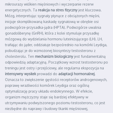
mikrourazy włókien mięśniowych i wyczerpanie rezerw
energetycznych. Ta
reakcja na stres fizyczny
jest kluczowa.
Mózg, interpretując sygnały płynące z obciążonych mięśni,
inicjuje skomplikowaną kaskadę sygnałową w obrębie osi
podwzgórze-przysadka-jądra (HPTA). Podwzgórze uwalnia
gonadoliberynę (GnRH), która z kolei stymuluje przysadkę
mózgową do wydzielania hormonu luteinizującego (LH). LH,
trafiając do jąder, oddziałuje bezpośrednio na komórki Leydiga,
pobudzając je do wzmożonej biosyntezy testosteronu z
cholesterolu. Ten
mechanizm biologiczny
jest fundamentalną
odpowiedzią adaptacyjną. Początkowy wzrost testosteronu po
treningu jest ostry i przejściowy, ale regularna ekspozycja na
intensywny wysiłek
prowadzi do
adaptacji hormonalnej
.
Oznacza to zwiększenie gęstości receptorów androgenowych,
poprawę wrażliwości komórek Leydiga oraz ogólną
optymalizację pracy układu endokrynnego. W efekcie,
organizm mężczyzny staje się bardziej efektywny w
utrzymywaniu podwyższonego poziomu testosteronu, co jest
niezbędne do naprawy i budowy tkanki mięśniowej,