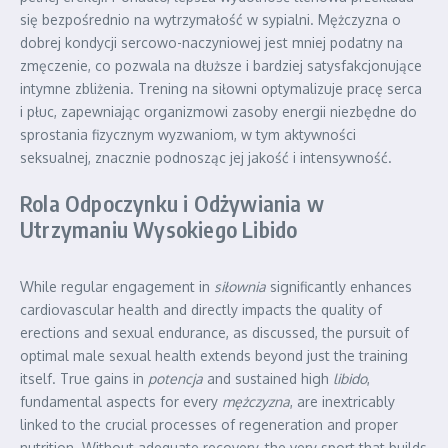
się bezpośrednio na wytrzymałość w sypialni. Mężczyzna o
dobrej kondycji sercowo-naczyniowej jest mniej podatny na
zmęczenie, co pozwala na dłuższe i bardziej satysfakcjonujące
intymne zbliżenia. Trening na siłowni optymalizuje pracę serca
i płuc, zapewniając organizmowi zasoby energii niezbędne do
sprostania fizycznym wyzwaniom, w tym aktywności
seksualnej, znacznie podnosząc jej jakość i intensywność.
Rola Odpoczynku i Odżywiania w
Utrzymaniu Wysokiego Libido
While regular engagement in
siłownia
significantly enhances
cardiovascular health and directly impacts the quality of
erections and sexual endurance, as discussed, the pursuit of
optimal male sexual health extends beyond just the training
itself. True gains in
potencja
and sustained high
libido
,
fundamental aspects for every
mężczyzna
, are inextricably
linked to the crucial processes of regeneration and proper
nutrition. Without adequate recovery, the very sport that builds