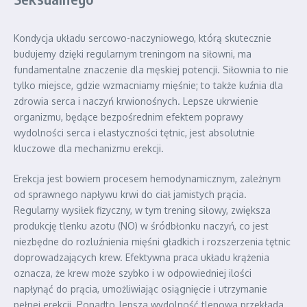
Kondycja układu sercowo-naczyniowego, którą skutecznie
budujemy dzięki regularnym treningom na siłowni, ma
fundamentalne znaczenie dla męskiej potencji. Siłownia to nie
tylko miejsce, gdzie wzmacniamy mięśnie; to także kuźnia dla
zdrowia serca i naczyń krwionośnych. Lepsze ukrwienie
organizmu, będące bezpośrednim efektem poprawy
wydolności serca i elastyczności tętnic, jest absolutnie
kluczowe dla mechanizmu erekcji.
Erekcja jest bowiem procesem hemodynamicznym, zależnym
od sprawnego napływu krwi do ciał jamistych prącia.
Regularny wysiłek fizyczny, w tym trening siłowy, zwiększa
produkcję tlenku azotu (NO) w śródbłonku naczyń, co jest
niezbędne do rozluźnienia mięśni gładkich i rozszerzenia tętnic
doprowadzających krew. Efektywna praca układu krążenia
oznacza, że krew może szybko i w odpowiedniej ilości
napłynąć do prącia, umożliwiając osiągnięcie i utrzymanie
pełnej erekcji. Ponadto, lepsza wydolność tlenowa przekłada