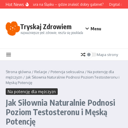
Przejdź do treści
Hot News
Akupunktura na Śląsku – gdzie znaleźć dobry gabinet?
Digital deto
Tryskaj Zdrowiem
Menu
najważniejsze jest zdrowie, reszta się poukłada
Mapa strony
Strona główna
/
Relacje
/
Potencja seksualna
/
Na potencję dla
mężczyzn
/
Jak Siłownia Naturalnie Podnosi Poziom Testosteronu i
Męską Potencję
Na potencję dla mężczyzn
Jak Siłownia Naturalnie Podnosi
Poziom Testosteronu i Męską
Potencję