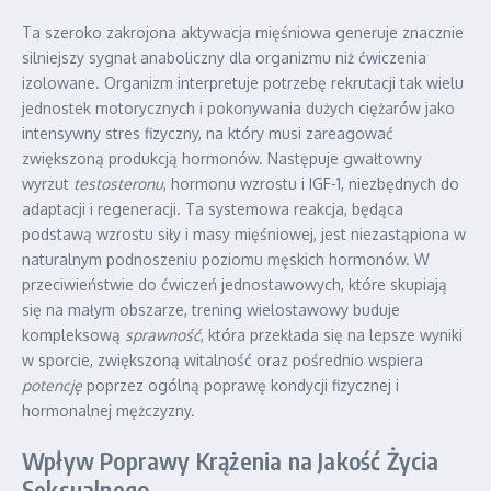
Ta szeroko zakrojona aktywacja mięśniowa generuje znacznie
silniejszy sygnał anaboliczny dla organizmu niż ćwiczenia
izolowane. Organizm interpretuje potrzebę rekrutacji tak wielu
jednostek motorycznych i pokonywania dużych ciężarów jako
intensywny stres fizyczny, na który musi zareagować
zwiększoną produkcją hormonów. Następuje gwałtowny
wyrzut
testosteronu
, hormonu wzrostu i IGF-1, niezbędnych do
adaptacji i regeneracji. Ta systemowa reakcja, będąca
podstawą wzrostu siły i masy mięśniowej, jest niezastąpiona w
naturalnym podnoszeniu poziomu męskich hormonów. W
przeciwieństwie do ćwiczeń jednostawowych, które skupiają
się na małym obszarze, trening wielostawowy buduje
kompleksową
sprawność
, która przekłada się na lepsze wyniki
w sporcie, zwiększoną witalność oraz pośrednio wspiera
potencję
poprzez ogólną poprawę kondycji fizycznej i
hormonalnej mężczyzny.
Wpływ Poprawy Krążenia na Jakość Życia
Seksualnego