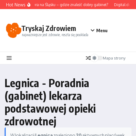
Przejdź do treści
Hot News
Akupunktura na Śląsku – gdzie znaleźć dobry gabinet?
Digital detox
Tryskaj Zdrowiem
Menu
najważniejsze jest zdrowie, reszta się poukłada
Mapa strony
Legnica - Poradnia
(gabinet) lekarza
podstawowej opieki
zdrowotnej
W lokalizacji
Legnica
znaleziono
20
aktywnych placówek.