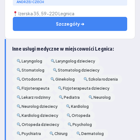
ANDRZEJ CZECH
Izerska 35, 59-220 Legnica
Szczegóły ➔
Inne usługi medyczne w miejscowości Legnica:
Laryngolog
Laryngolog dzieciecy
Stomatolog
Stomatolog dzieciecy
Ortodonta
Ginekolog
Szkola rodzenia
Fizjoterapeuta
Fizjoterapeuta dzieciecy
Lekarz rodzinny
Pediatra
Neurolog
Neurolog dzieciecy
Kardiolog
Kardiolog dzieciecy
Ortopeda
Ortopeda dzieciecy
Psycholog
Psychiatra
Chirurg
Dermatolog