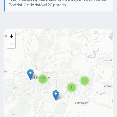
Podział: 0 oddziałów i 20 poradni.
+
−
7
3
8