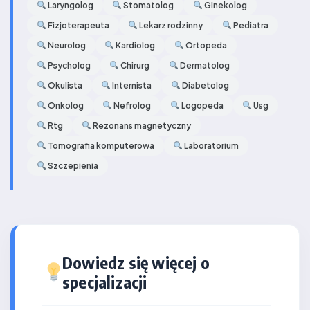
Laryngolog
Stomatolog
Ginekolog
Fizjoterapeuta
Lekarz rodzinny
Pediatra
Neurolog
Kardiolog
Ortopeda
Psycholog
Chirurg
Dermatolog
Okulista
Internista
Diabetolog
Onkolog
Nefrolog
Logopeda
Usg
Rtg
Rezonans magnetyczny
Tomografia komputerowa
Laboratorium
Szczepienia
Dowiedz się więcej o
specjalizacji