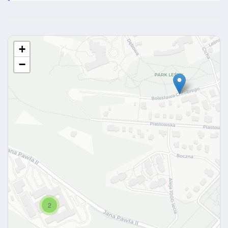
+
−
2