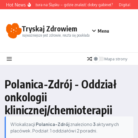
Przejdź do treści
Hot News
Akupunktura na Śląsku – gdzie znaleźć dobry gabinet?
Digital det
Tryskaj Zdrowiem
Menu
najważniejsze jest zdrowie, reszta się poukłada
Mapa strony
Polanica-Zdrój - Oddział
onkologii
klinicznej/chemioterapii
W lokalizacji
Polanica-Zdrój
znaleziono
3
aktywnych
placówek. Podział: 1 oddziałów i 2 poradni.