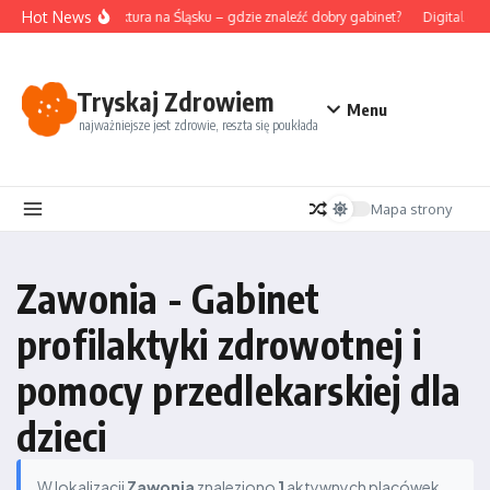
Przejdź do treści
Hot News
Akupunktura na Śląsku – gdzie znaleźć dobry gabinet?
Digital det
Tryskaj Zdrowiem
Menu
najważniejsze jest zdrowie, reszta się poukłada
Mapa strony
Zawonia - Gabinet
profilaktyki zdrowotnej i
pomocy przedlekarskiej dla
dzieci
W lokalizacji
Zawonia
znaleziono
1
aktywnych placówek.