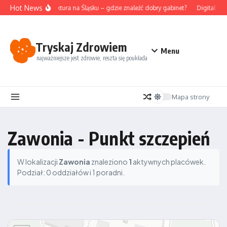
Przejdź do treści
Hot News
Akupunktura na Śląsku – gdzie znaleźć dobry gabinet?
Digital det
Tryskaj Zdrowiem
Menu
najważniejsze jest zdrowie, reszta się poukłada
Mapa strony
Zawonia - Punkt szczepień
W lokalizacji
Zawonia
znaleziono
1
aktywnych placówek.
Podział: 0 oddziałów i 1 poradni.