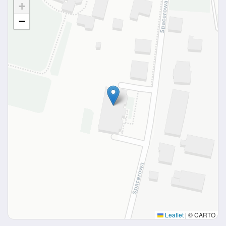
+
−
Leaflet
|
© CARTO