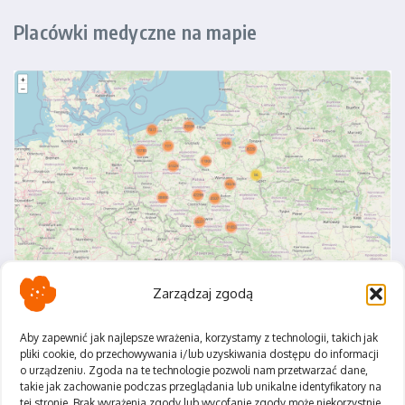
Placówki medyczne na mapie
Zarządzaj zgodą
Aby zapewnić jak najlepsze wrażenia, korzystamy z technologii, takich jak
pliki cookie, do przechowywania i/lub uzyskiwania dostępu do informacji
o urządzeniu. Zgoda na te technologie pozwoli nam przetwarzać dane,
Polityka Prywatności
takie jak zachowanie podczas przeglądania lub unikalne identyfikatory na
Regulamin
tej stronie. Brak wyrażenia zgody lub wycofanie zgody może niekorzystnie