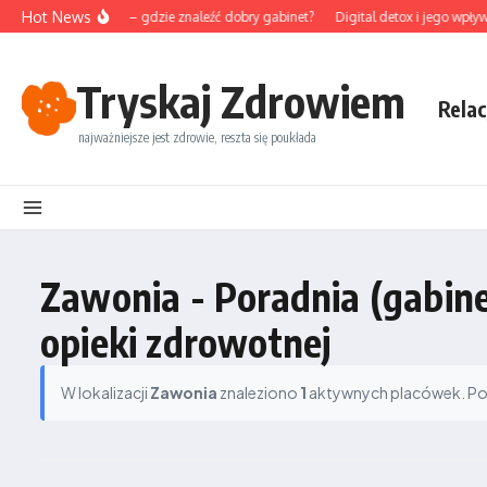
Przejdź do treści
Hot News
unktura na Śląsku – gdzie znaleźć dobry gabinet?
Digital detox i jego wpływ 
Tryskaj Zdrowiem
Relac
najważniejsze jest zdrowie, reszta się poukłada
Zawonia - Poradnia (gabine
opieki zdrowotnej
W lokalizacji
Zawonia
znaleziono
1
aktywnych placówek. Podz