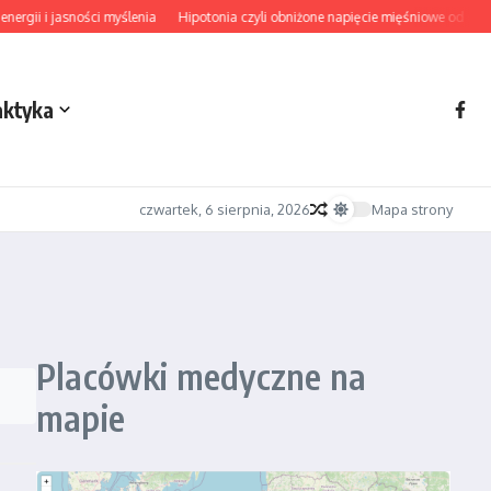
gii i jasności myślenia
Hipotonia czyli obniżone napięcie mięśniowe od diagn
aktyka
czwartek, 6 sierpnia, 2026
Mapa strony
Placówki medyczne na
mapie