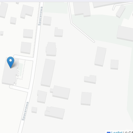
Leaflet
|
© C