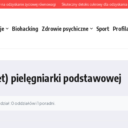
na odzyskanie życiowej równowagi
Skuteczny detoks cukrowy dla odzyskania ener
je
Biohacking
Zdrowie psychiczne
Sport
Profil
t) pielęgniarki podstawowej
iał: 0 oddziałów i 1 poradni.