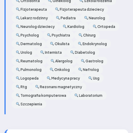
Ortodonta
Ginekolog
Szkola rodzenia
Fizjoterapeuta
Fizjoterapeuta dzieciecy
Lekarz rodzinny
Pediatra
Neurolog
Neurolog dzieciecy
Kardiolog
Ortopeda
Psycholog
Psychiatra
Chirurg
Dermatolog
Okulista
Endokrynolog
Urolog
Internista
Diabetolog
Reumatolog
Alergolog
Gastrolog
Pulmonolog
Onkolog
Nefrolog
Logopeda
Medycyna pracy
Usg
Rtg
Rezonans magnetyczny
Tomografia komputerowa
Laboratorium
Szczepienia