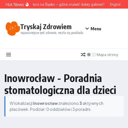
Przejdź do treści
Hot News
Akupunktura na Śląsku – gdzie znaleźć dobry gabinet?
Digital det
Tryskaj Zdrowiem
Menu
najważniejsze jest zdrowie, reszta się poukłada
Mapa strony
Inowrocław - Poradnia
stomatologiczna dla dzieci
W lokalizacji
Inowrocław
znaleziono
3
aktywnych
placówek. Podział: 0 oddziałów i 3 poradni.