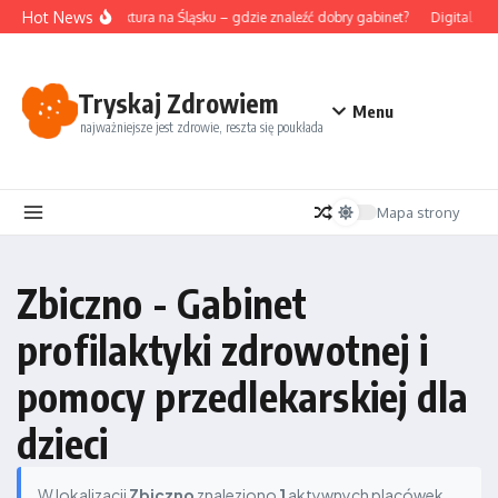
Przejdź do treści
Hot News
Akupunktura na Śląsku – gdzie znaleźć dobry gabinet?
Digital det
Tryskaj Zdrowiem
Menu
najważniejsze jest zdrowie, reszta się poukłada
Mapa strony
Zbiczno - Gabinet
profilaktyki zdrowotnej i
pomocy przedlekarskiej dla
dzieci
W lokalizacji
Zbiczno
znaleziono
1
aktywnych placówek.