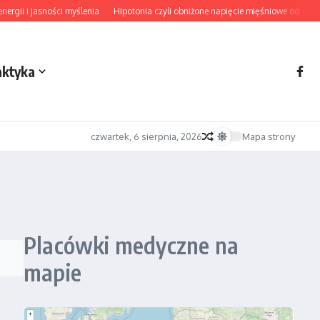
gii i jasności myślenia
Hipotonia czyli obniżone napięcie mięśniowe od diagn
aktyka
czwartek, 6 sierpnia, 2026
Mapa strony
Placówki medyczne na
mapie