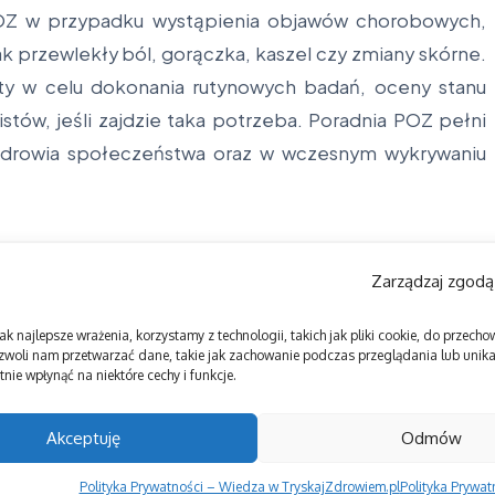
 POZ w przypadku wystąpienia objawów chorobowych,
jak przewlekły ból, gorączka, kaszel czy zmiany skórne.
ty w celu dokonania rutynowych badań, oceny stanu
istów, jeśli zajdzie taka potrzeba. Poradnia POZ pełni
 zdrowia społeczeństwa oraz w wczesnym wykrywaniu
Zarządzaj zgodą
ak najlepsze wrażenia, korzystamy z technologii, takich jak pliki cookie, do przec
zwoli nam przetwarzać dane, takie jak zachowanie podczas przeglądania lub unikal
nie wpłynąć na niektóre cechy i funkcje.
Akceptuję
Odmów
Polityka Prywatności – Wiedza w TryskajZdrowiem.pl
Polityka Prywa
Copyright © 2026 Tryskaj Zdrowiem | Zasilane przez
Magazyn informacyjny X