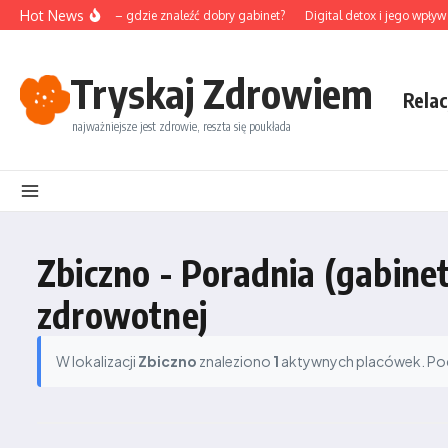
Przejdź do treści
Hot News
unktura na Śląsku – gdzie znaleźć dobry gabinet?
Digital detox i jego wpływ 
Tryskaj Zdrowiem
Relac
najważniejsze jest zdrowie, reszta się poukłada
Zbiczno - Poradnia (gabine
zdrowotnej
W lokalizacji
Zbiczno
znaleziono
1
aktywnych placówek. Podz