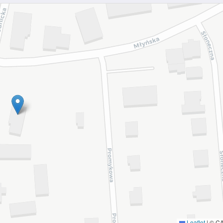
Leaflet
|
© C