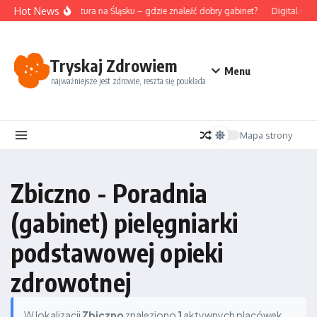
Przejdź do treści
Hot News
Akupunktura na Śląsku – gdzie znaleźć dobry gabinet?
Digital det
Tryskaj Zdrowiem
Menu
najważniejsze jest zdrowie, reszta się poukłada
Mapa strony
Zbiczno - Poradnia
(gabinet) pielęgniarki
podstawowej opieki
zdrowotnej
W lokalizacji
Zbiczno
znaleziono
1
aktywnych placówek.