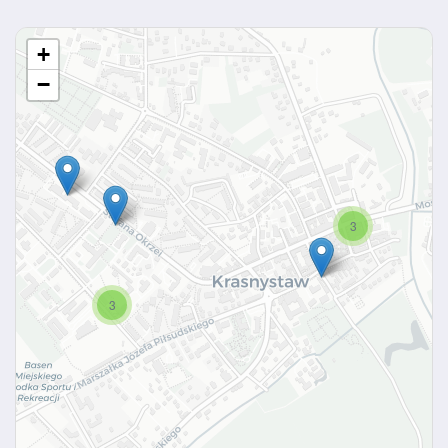
+
−
3
3