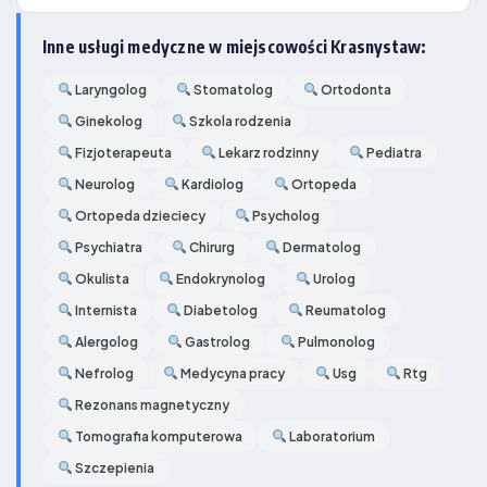
Inne usługi medyczne w miejscowości Krasnystaw:
Laryngolog
Stomatolog
Ortodonta
Ginekolog
Szkola rodzenia
Fizjoterapeuta
Lekarz rodzinny
Pediatra
Neurolog
Kardiolog
Ortopeda
Ortopeda dzieciecy
Psycholog
Psychiatra
Chirurg
Dermatolog
Okulista
Endokrynolog
Urolog
Internista
Diabetolog
Reumatolog
Alergolog
Gastrolog
Pulmonolog
Nefrolog
Medycyna pracy
Usg
Rtg
Rezonans magnetyczny
Tomografia komputerowa
Laboratorium
Szczepienia