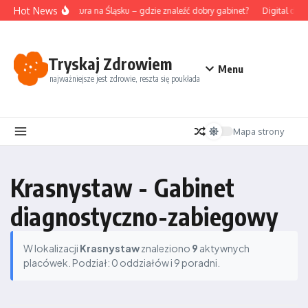
Przejdź do treści
Hot News
Akupunktura na Śląsku – gdzie znaleźć dobry gabinet?
Digital deto
Tryskaj Zdrowiem
Menu
najważniejsze jest zdrowie, reszta się poukłada
Mapa strony
Krasnystaw - Gabinet
diagnostyczno-zabiegowy
W lokalizacji
Krasnystaw
znaleziono
9
aktywnych
placówek. Podział: 0 oddziałów i 9 poradni.