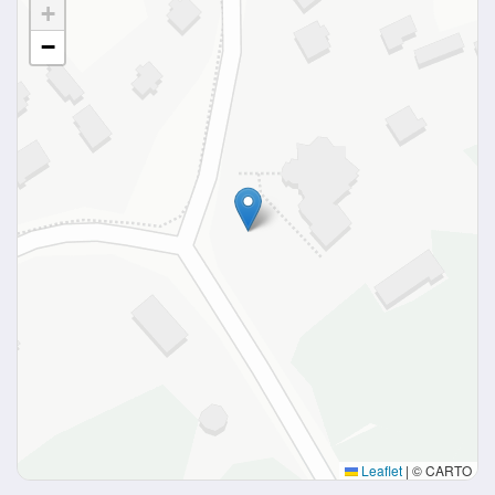
+
−
Leaflet
|
© CARTO