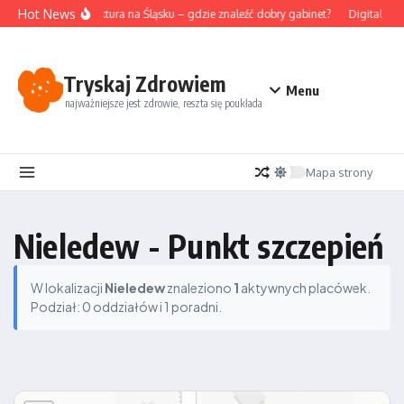
Przejdź do treści
Hot News
Akupunktura na Śląsku – gdzie znaleźć dobry gabinet?
Digital det
Tryskaj Zdrowiem
Menu
najważniejsze jest zdrowie, reszta się poukłada
Mapa strony
Nieledew - Punkt szczepień
W lokalizacji
Nieledew
znaleziono
1
aktywnych placówek.
Podział: 0 oddziałów i 1 poradni.