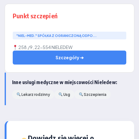
Punkt szczepień
"NIEL-MED." SPÓŁKA Z OGRANICZONĄ ODPO...
258./9, 22-554 NIELEDEW
Szczegóły ➔
Inne usługi medyczne w miejscowości Nieledew:
Lekarz rodzinny
Usg
Szczepienia
Dowiedz się więcej o