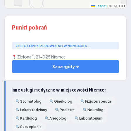
Leaflet
|
© CARTO
Punkt pobrań
ZESPÓŁ OPIEKI ZDROWOTNEJ W NIEMCACH S...
Zielona 1, 21-025 Niemce
Szczegóły ➔
Inne usługi medyczne w miejscowości Niemce:
Stomatolog
Ginekolog
Fizjoterapeuta
Lekarz rodzinny
Pediatra
Neurolog
Kardiolog
Alergolog
Laboratorium
Szczepienia