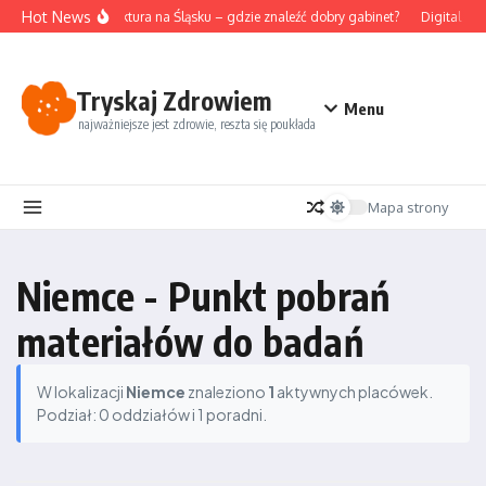
Przejdź do treści
Hot News
Akupunktura na Śląsku – gdzie znaleźć dobry gabinet?
Digital det
Tryskaj Zdrowiem
Menu
najważniejsze jest zdrowie, reszta się poukłada
Mapa strony
Niemce - Punkt pobrań
materiałów do badań
W lokalizacji
Niemce
znaleziono
1
aktywnych placówek.
Podział: 0 oddziałów i 1 poradni.