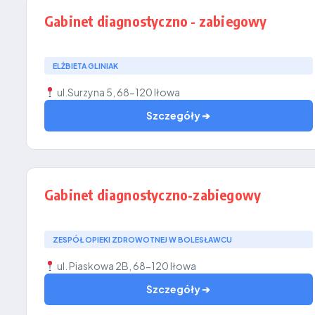
Gabinet diagnostyczno - zabiegowy
ELŻBIETA GLINIAK
ul.Surzyna 5, 68-120 Iłowa
Szczegóły ➔
Gabinet diagnostyczno-zabiegowy
ZESPÓŁ OPIEKI ZDROWOTNEJ W BOLESŁAWCU
ul. Piaskowa 2B, 68-120 Iłowa
Szczegóły ➔