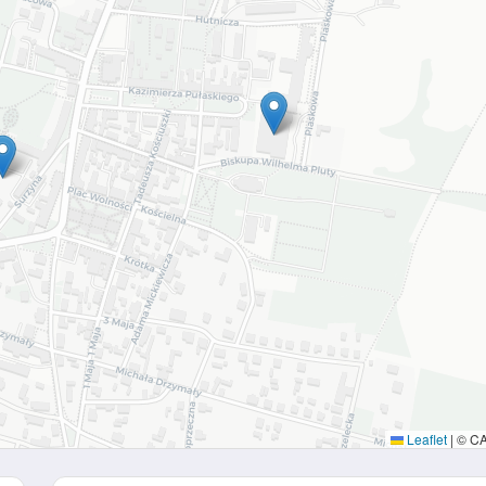
Leaflet
|
© C