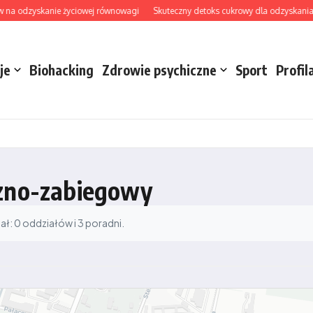
 na odzyskanie życiowej równowagi
Skuteczny detoks cukrowy dla odzyskania ene
je
Biohacking
Zdrowie psychiczne
Sport
Profil
czno-zabiegowy
: 0 oddziałów i 3 poradni.