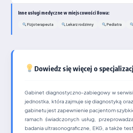
Inne usługi medyczne w miejscowości Iłowa:
Fizjoterapeuta
Lekarz rodzinny
Pediatra
Dowiedz się więcej o specjalizacj
Gabinet diagnostyczno-zabiegowy w serwis
jednostka, która zajmuje się diagnostyką or
gabinetu jest zapewnienie pacjentom szybkie
ramach świadczonych usług, przeprowadza
badania ultrasonograficzne, EKG, a także te