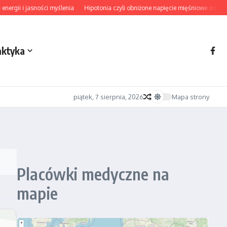
rgii i jasności myślenia
Hipotonia czyli obniżone napięcie mięśniowe od diagn
aktyka
piątek, 7 sierpnia, 2026
Mapa strony
Placówki medyczne na
mapie