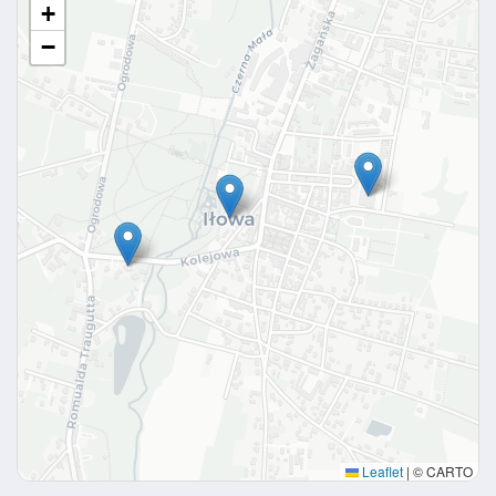
+
−
Leaflet
|
© CARTO