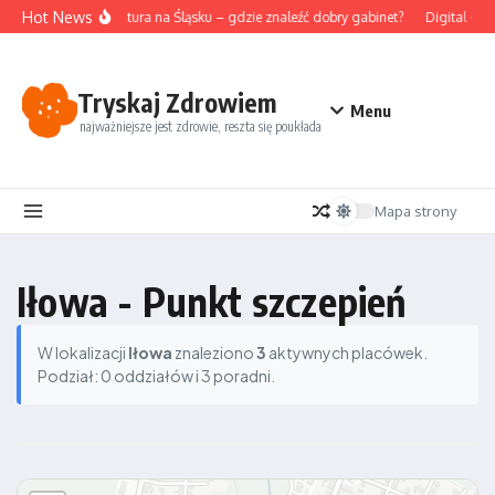
Przejdź do treści
Hot News
Akupunktura na Śląsku – gdzie znaleźć dobry gabinet?
Digital det
Tryskaj Zdrowiem
Menu
najważniejsze jest zdrowie, reszta się poukłada
Mapa strony
Iłowa - Punkt szczepień
W lokalizacji
Iłowa
znaleziono
3
aktywnych placówek.
Podział: 0 oddziałów i 3 poradni.